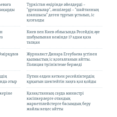
аеваға
Түркістан өңірінде әйелдерді –
 шақырды
"ұрғашылар", әншілерді – "шайтанның
азаншысы" деген тұрғын ұсталып, іс
қозғалды
он
Киев пен Киев облысында Ресейдің әуе
es
шабуылынан кемінде 17 адам қаза
тапқан
Әмірқұлов
Журналист Динара Егеубаева үстінен
қылмыстық іс қозғалғанын айтты.
Полиция түсініктеме бермеді
лдің
Путин елден кеткен ресейліктердің
нда отыр
құқығын шектейтін заңға қол қойды
керіне
Қазақстанның сауда министрі
кәсіпкерлерге отандық
маркетплейстерге басымдық беру
жайлы кеңес айтты