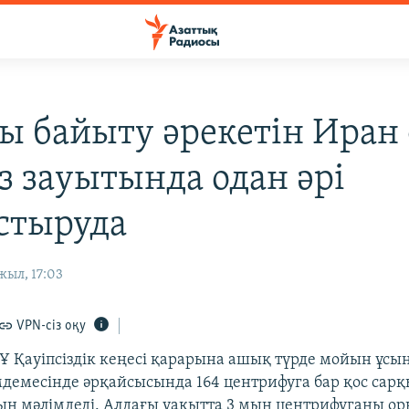
ы байыту әрекетін Иран 
з зауытында одан әрі
стыруда
жыл, 17:03
VPN-сіз оқу
Ұ Қауіпсіздік кеңесі қарарына ашық түрде мойын ұсын
мдемесінде әрқайсысында 164 центрифуга бар қос са
н мәлімдеді. Алдағы уақытта 3 мың центрифуганы ор