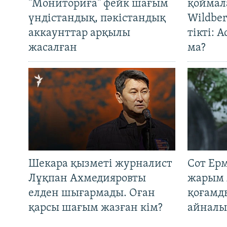
"Мониториға" фейк шағым
қоймал
үндістандық, пәкістандық
Wildber
аккаунттар арқылы
тікті: 
жасалған
ма?
Шекара қызметі журналист
Сот Ер
Лұқпан Ахмедияровты
жарым 
елден шығармады. Оған
қоғамд
қарсы шағым жазған кім?
айналы