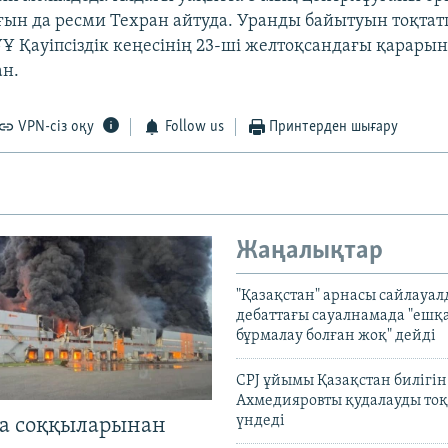
ын да ресми Техран айтуда. Уранды байытуын тоқтат
ҰҰ Қауіпсіздік кеңесінің 23-ші желтоқсандағы қарарын
ан.
VPN-сіз оқу
Follow us
Принтерден шығару
Жаңалықтар
"Қазақстан" арнасы сайлауа
дебаттағы сауалнамада "ешқ
бұрмалау болған жоқ" дейді
CPJ ұйымы Қазақстан билігі
Ахмедияровты қудалауды тоқ
үндеді
а соққыларынан