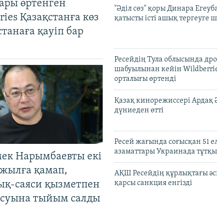
ары өртенген
"Әділ сөз" қоры Динара Егеуб
ries Қазақстанға көз
қатысты істі ашық тергеуге
Астанаға қауіп бар
Ресейдің Тула облысында др
шабуылынан кейін Wildberri
орталығы өртенді
Қазақ кинорежиссері Ардақ 
дүниеден өтті
Ресей жағында соғысқан 51 е
азаматтары Украинада тұтқы
мек Нарымбаевты екі
жылға қамап,
АҚШ Ресейдің құрлықтағы әс
ық-саяси қызметпен
қарсы санкция енгізді
суына тыйым салды