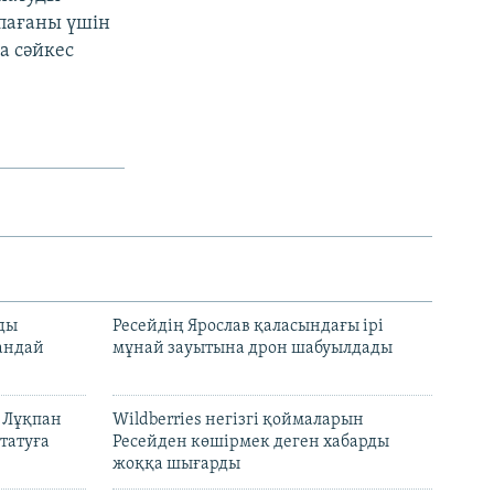
пағаны үшін
а сәйкес
лды
Ресейдің Ярослав қаласындағы ірі
андай
мұнай зауытына дрон шабуылдады
н Лұқпан
Wildberries негізгі қоймаларын
татуға
Ресейден көшірмек деген хабарды
жоққа шығарды