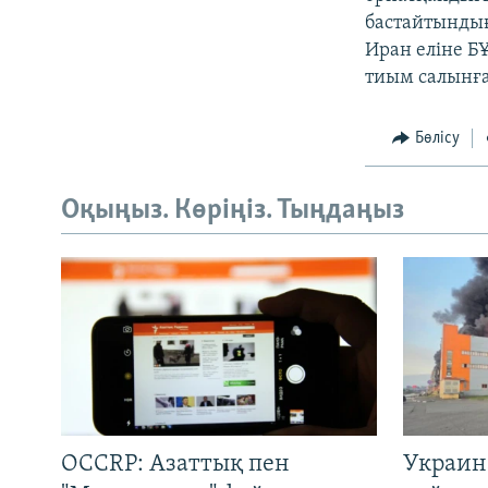
бастайтындығ
Иран еліне Б
тиым салынғ
Бөлісу
Оқыңыз. Көріңіз. Тыңдаңыз
OCCRP: Азаттық пен
Украин