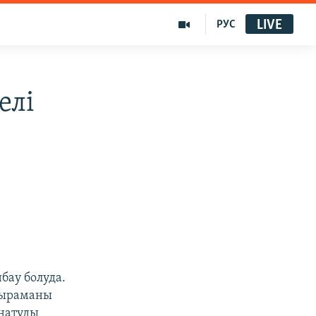
LIVE
РУС
елі
бау болуда.
рқыраманы
натуды