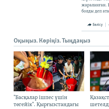
жараланған. 
болды деп ата
Бөлісу
Оқыңыз. Көріңіз. Тыңдаңыз
"Басқалар ішпес үшін
Қазақс
төгейік". Қырғызстандағы
шетелді