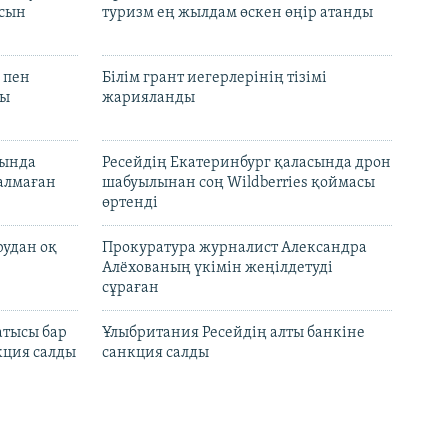
асын
туризм ең жылдам өскен өңір атанды
 пен
Білім грант иегерлерінің тізімі
лы
жарияланды
нында
Ресейдің Екатеринбург қаласында дрон
талмаған
шабуылынан соң Wildberries қоймасы
өртенді
рудан оқ
Прокуратура журналист Александра
Алёхованың үкімін жеңілдетуді
сұраған
атысы бар
Ұлыбритания Ресейдің алты банкіне
кция салды
санкция салды