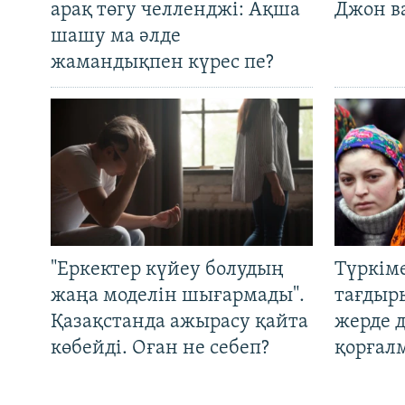
арақ төгу челленджі: Ақша
Джон ва
шашу ма әлде
жамандықпен күрес пе?
"Еркектер күйеу болудың
Түркім
жаңа моделін шығармады".
тағдыры
Қазақстанда ажырасу қайта
жерде 
көбейді. Оған не себеп?
қорғал