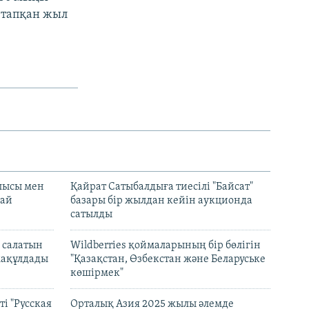
 тапқан жыл
лысы мен
Қайрат Сатыбалдыға тиесілі "Байсат"
най
базары бір жылдан кейін аукционда
сатылды
 салатын
Wildberries қоймаларының бір бөлігін
мақұлдады
"Қазақстан, Өзбекстан және Беларуське
көшірмек"
і "Русская
Орталық Азия 2025 жылы әлемде