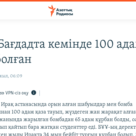
Бағдадта кемінде 100 ад
болған
жыл, 06:09
VPN-сіз оқу
і Ирақ астанасында орын алған шабуылдар мен бомба
ан 100 адам қаза тауып, жүздеген жан жарақат алға
жанында жарылған бомбадан 65 адам құрбан болды, ол
ып қайтып бара жатқан студенттер еді. БҰҰ-ың дерект
кен жылы Ирақта 34 мың бейбіт тұрғын құрбан болып,