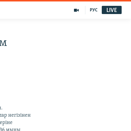
LIVE
РУС
ам
н.
ар негізінен
еріне
 36 мыңы