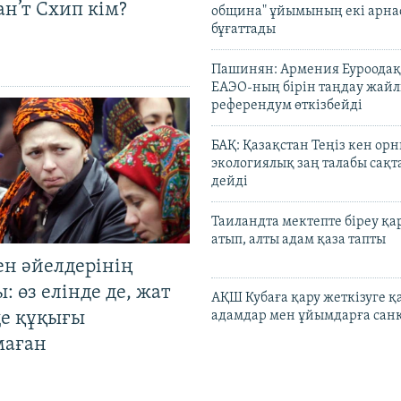
н’т Схип кім?
община" ұйымының екі арн
бұғаттады
Пашинян: Армения Еуроодақ
ЕАЭО-ның бірін таңдау жай
референдум өткізбейді
БАҚ: Қазақстан Теңіз кен ор
экологиялық заң талабы сақ
дейді
Таиландта мектепте біреу қа
атып, алты адам қаза тапты
ен әйелдерінің
: өз елінде де, жат
АҚШ Кубаға қару жеткізуге қ
де құқығы
адамдар мен ұйымдарға сан
маған