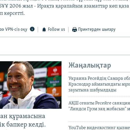
БҰҰ 2006 жыл - Ирақта қарапайым азаматтар көп қаза
п көрсетті.
VPN-сіз оқу
Follow us
Принтерден шығару
Жаңалықтар
Украина Ресейдің Самара об
Краснодар аймағындағы мұ
зауытына шабуылдады
АҚШ сенаты Ресейге санкция
"Линдси Грэм заң жобасын" 
тан құрамасына
к бапкер келді.
YouTube видеохостинг қызмет