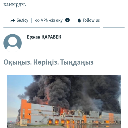
қайырды.
Бөлісу
VPN-сіз оқу
Follow us
Ержан ҚАРАБЕК
Оқыңыз. Көріңіз. Тыңдаңыз