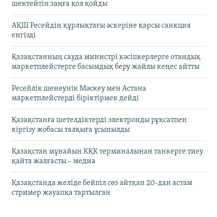
шектейтін заңға қол қойды
АҚШ Ресейдің құрлықтағы әскеріне қарсы санкция
енгізді
Қазақстанның сауда министрі кәсіпкерлерге отандық
маркетплейстерге басымдық беру жайлы кеңес айтты
Ресейлік шенеунік Мәскеу мен Астана
маркетплейстерді біріктірмек дейді
Қазақстанға шетелдіктерді электронды рұқсатпен
кіргізу жобасы талқыға ұсынылды
Қазақстан мұнайын КҚК терминалынан танкерге тиеу
қайта жалғасты – медиа
Қазақстанда желіде бейпіл сөз айтқан 20-дан астам
стример жауапқа тартылған