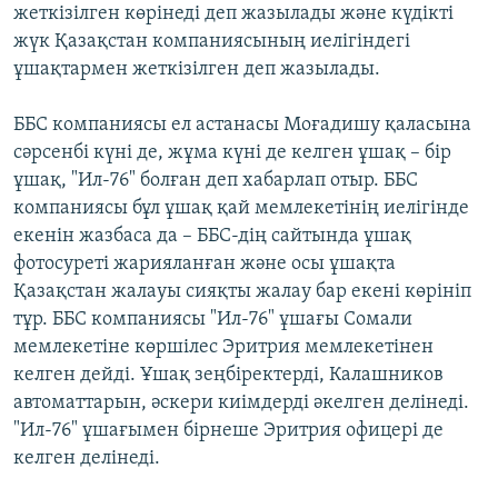
жеткізілген көрінеді деп жазылады және күдікті
жүк Қазақстан компаниясының иелігіндегі
ұшақтармен жеткізілген деп жазылады.
ББС компаниясы ел астанасы Моғадишу қаласына
сәрсенбі күні де, жұма күні де келген ұшақ – бір
ұшақ, "Ил-76" болған деп хабарлап отыр. ББС
компаниясы бұл ұшақ қай мемлекетінің иелігінде
екенін жазбаса да – ББС-дің сайтында ұшақ
фотосуреті жарияланған және осы ұшақта
Қазақстан жалауы сияқты жалау бар екені көрініп
тұр. ББС компаниясы "Ил-76" ұшағы Сомали
мемлекетіне көршілес Эритрия мемлекетінен
келген дейді. Ұшақ зеңбіректерді, Калашников
автоматтарын, әскери киімдерді әкелген делінеді.
"Ил-76" ұшағымен бірнеше Эритрия офицері де
келген делінеді.