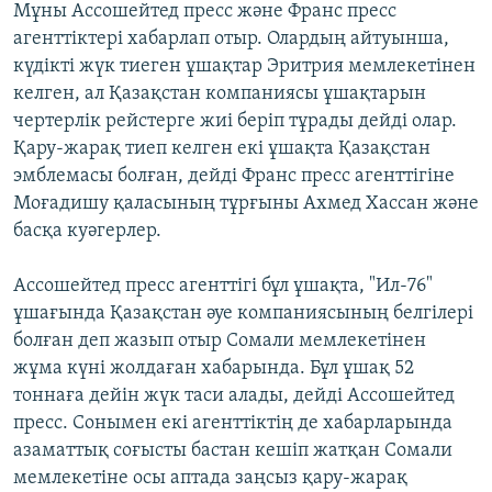
Мұны Ассошейтед пресс және Франс пресс
агенттіктері хабарлап отыр. Олардың айтуынша,
күдікті жүк тиеген ұшақтар Эритрия мемлекетінен
келген, ал Қазақстан компаниясы ұшақтарын
чертерлік рейстерге жиі беріп тұрады дейді олар.
Қару-жарақ тиеп келген екі ұшақта Қазақстан
эмблемасы болған, дейді Франс пресс агенттігіне
Моғадишу қаласының тұрғыны Ахмед Хассан және
басқа куәгерлер.
Ассошейтед пресс агенттігі бұл ұшақта, "Ил-76"
ұшағында Қазақстан әуе компаниясының белгілері
болған деп жазып отыр Сомали мемлекетінен
жұма күні жолдаған хабарында. Бұл ұшақ 52
тоннаға дейін жүк таси алады, дейді Ассошейтед
пресс. Сонымен екі агенттіктің де хабарларында
азаматтық соғысты бастан кешіп жатқан Сомали
мемлекетіне осы аптада заңсыз қару-жарақ