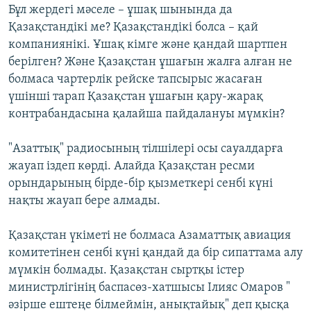
Бұл жердегі мәселе – ұшақ шынында да
Қазақстандікі ме? Қазақстандікі болса – қай
компаниянікі. Ұшақ кімге және қандай шартпен
берілген? Және Қазақстан ұшағын жалға алған не
болмаса чартерлік рейске тапсырыс жасаған
үшінші тарап Қазақстан ұшағын қару-жарақ
контрабандасына қалайша пайдалануы мүмкін?
"Азаттық" радиосының тілшілері осы сауалдарға
жауап іздеп көрді. Алайда Қазақстан ресми
орындарының бірде-бір қызметкері сенбі күні
нақты жауап бере алмады.
Қазақстан үкіметі не болмаса Азаматтық авиация
комитетінен сенбі күні қандай да бір сипаттама алу
мүмкін болмады. Қазақстан сыртқы істер
министрлігінің баспасөз-хатшысы Ілияс Омаров "
әзірше ештеңе білмеймін, анықтайық" деп қысқа