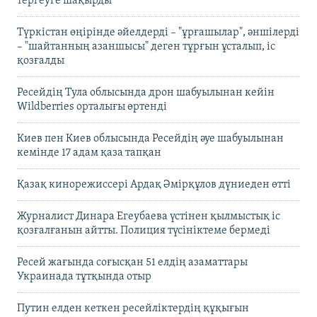
тергеуге шақырды
Түркістан өңірінде әйелдерді – "ұрғашылар", әншілерді
– "шайтанның азаншысы" деген тұрғын ұсталып, іс
қозғалды
Ресейдің Тула облысында дрон шабуылынан кейін
Wildberries орталығы өртенді
Киев пен Киев облысында Ресейдің әуе шабуылынан
кемінде 17 адам қаза тапқан
Қазақ кинорежиссері Ардақ Әмірқұлов дүниеден өтті
Журналист Динара Егеубаева үстінен қылмыстық іс
қозғалғанын айтты. Полиция түсініктеме бермеді
Ресей жағында соғысқан 51 елдің азаматтары
Украинада тұтқында отыр
Путин елден кеткен ресейліктердің құқығын