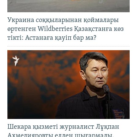
Украина соққыларынан қоймалары
өртенген Wildberries Қазақстанға көз
тікті: Астанаға қауіп бар ма?
Шекара қызметі журналист Лұқпан
Ахмедияровты елден шығармады.