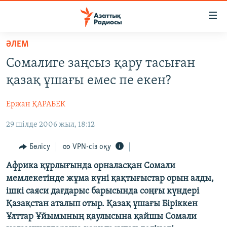
Accessibility
links
Skip
ӘЛЕМ
to
ЖАҢАЛЫҚТАР
Сомалиге заңсыз қару тасыған
main
САЯСАТ
content
қазақ ұшағы емес пе екен?
AZATTYQTV
Skip
to
Ержан ҚАРАБЕК
ҚАҢТАР ОҚИҒАСЫ
main
29 шілде 2006 жыл, 18:12
АДАМ ҚҰҚЫҚТАРЫ
Navigation
Skip
ӘЛЕУМЕТ
Бөлісу
VPN-сіз оқу
to
ӘЛЕМ
Африка құрлығында орналасқан Сомали
Search
мемлекетінде жұма күні қақтығыстар орын алды,
АРНАЙЫ ЖОБАЛАР
ішкі саяси дағдарыс барысында соңғы күндері
Қазақстан аталып отыр. Қазақ ұшағы Біріккен
Русский
Ұлттар Ұйымының қаулысына қайшы Сомали