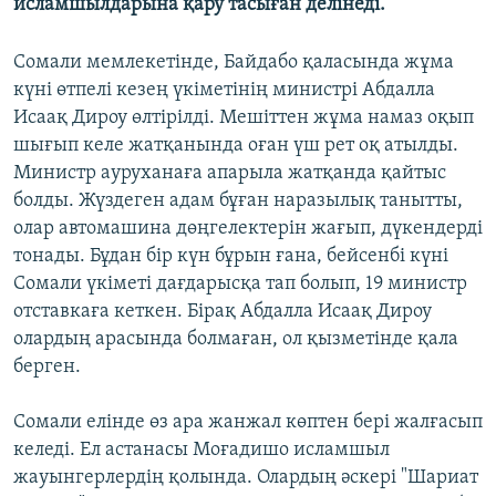
исламшылдарына қару тасыған делінеді.
ЖАЗЫЛЫҢЫЗ
Сомали мемлекетінде, Байдабо қаласында жұма
күні өтпелі кезең үкіметінің министрі Абдалла
Исаақ Дироу өлтірілді. Мешіттен жұма намаз оқып
Басқа тілдерде
шығып келе жатқанында оған үш рет оқ атылды.
Министр ауруханаға апарыла жатқанда қайтыс
болды. Жүздеген адам бұған наразылық танытты,
олар автомашина дөңгелектерін жағып, дүкендерді
тонады. Бұдан бір күн бұрын ғана, бейсенбі күні
Сомали үкіметі дағдарысқа тап болып, 19 министр
отставкаға кеткен. Бірақ Абдалла Исаақ Дироу
олардың арасында болмаған, ол қызметінде қала
берген.
Сомали елінде өз ара жанжал көптен бері жалғасып
келеді. Ел астанасы Моғадишо исламшыл
жауынгерлердің қолында. Олардың әскері "Шариат