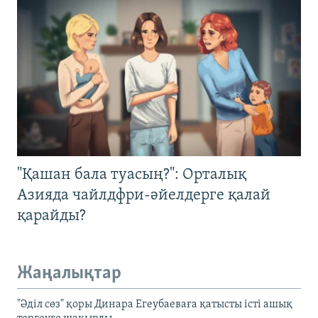
"Қашан бала туасың?": Орталық
Азияда чайлдфри-әйелдерге қалай
қарайды?
Жаңалықтар
"Әділ сөз" қоры Динара Егеубаеваға қатысты істі ашық