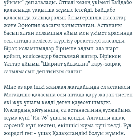
ұйымы" деп аталады. Өтпелі кезең үкіметі Байдабо
қаласында уақытша жұмыс істейді. Байдабо
қаласында халықаралық бітімгершілік жасақтар
және Эфиопия жасағы қоныстанған. Астананы
басып алған исламшыл ұйым мен үкімет арасында
осы аптада келіссөз жүргізу әрекеттері жасалды.
Бірақ исламшылдар бірнеше алдын-ала шарт
қойып, келіссөздер басталмай жатыр. Біріккен
Ұлттар ұйымы "Шариат ұйымына" қару-жарақ
сатылмасын деп тыйым салған.
Міне өз ара ішкі жанжал жағдайында ел астанасы
Моғадишо қаласына осы аптада қару жарақ тиеген
екі жүк ұшағы келді деген қауесет шықты.
Куәлардың айтуынша, ел астанасының әуежайына
жұма күні "Ил-76" ұшағы қонды. Алғашқы ұшақ
сәрсенбі күні келген, екіншісі жұма күні келді. Бұл
жердегі гәп – ұшақ Қазақстандікі болуы мүмкін.