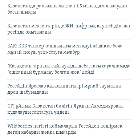
Қазақстанда рақымшылықпен 1,5 мың адам қамаудан
босап шықты
Қазақстан мектептерінде ЖИ, цифрлық қауіпсіздік пән
ретінде оқытылады
БАҚ: КҚК танкер тапшылығы мен қауіпсіздікке бола
мұнай тиеуді үзіп-созуға мәжбүр
"Қазақстан" арнасы сайлауалды дебаттағы сауалнамада
"ешқандай бұрмалау болған жоқ" дейді
Ресейдің Ярослав қаласындағы ірі мұнай зауытына
дрон шабуылдады
CPJ ұйымы Қазақстан билігін Лұқпан Ахмедияровты
қудалауды тоқтатуға үндеді
Wildberries негізгі қоймаларын Ресейден көшірмек
деген хабарды жоққа шығарды