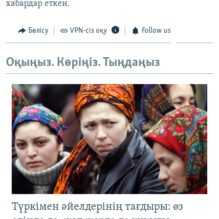
хабардар еткен.
ЖАЗЫЛЫҢЫЗ
Бөлісу
VPN-сіз оқу
Follow us
Басқа тілдерде
Оқыңыз. Көріңіз. Тыңдаңыз
Түркімен әйелдерінің тағдыры: өз