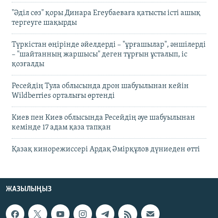
"Әділ сөз" қоры Динара Егеубаеваға қатысты істі ашық
тергеуге шақырды
Түркістан өңірінде әйелдерді – "ұрғашылар", әншілерді
– "шайтанның жаршысы" деген тұрғын ұсталып, іс
қозғалды
Ресейдің Тула облысында дрон шабуылынан кейін
Wildberries орталығы өртенді
Киев пен Киев облысында Ресейдің әуе шабуылынан
кемінде 17 адам қаза тапқан
Қазақ кинорежиссері Ардақ Әмірқұлов дүниеден өтті
ЖАЗЫЛЫҢЫЗ