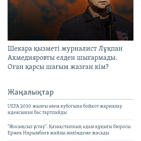
Шекара қызметі журналист Лұқпан
Ахмедияровты елден шығармады.
Оған қарсы шағым жазған кім?
Жаңалықтар
UEFA 2030 жылғы әлем кубогына бойкот жариялау
идеясынан бас тартпайды
"Жосықсыз ұстау". Қазақстанның адам құқығы бюросы
Ермек Нарымбаев жайлы мәлімдеме жасады