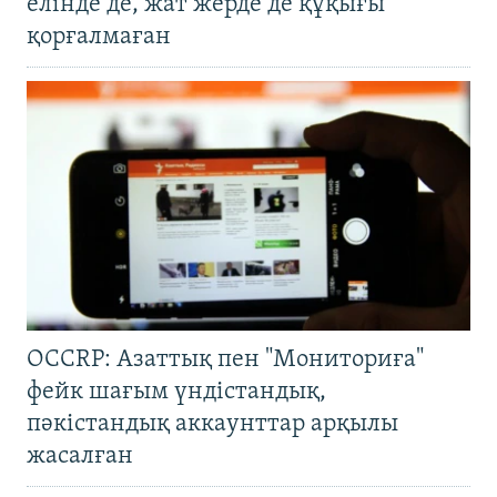
елінде де, жат жерде де құқығы
қорғалмаған
OCCRP: Азаттық пен "Мониториға"
фейк шағым үндістандық,
пәкістандық аккаунттар арқылы
жасалған