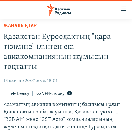
Accessibility
links
Skip
ЖАҢАЛЫҚТАР
to
ЖАҢАЛЫҚТАР
Қазақстан Еуроодақтың "қара
main
САЯСАТ
content
тізіміне" ілінген екі
AZATTYQTV
Skip
авиакомпанияның жұмысын
to
ҚАҢТАР ОҚИҒАСЫ
тоқтатты
main
АДАМ ҚҰҚЫҚТАРЫ
Navigation
18 қаңтар 2007 жыл, 18:01
Skip
ӘЛЕУМЕТ
to
Бөлісу
VPN-сіз оқу
ӘЛЕМ
Search
Азаматтық авиация комитетітің басшысы Ерлан
АРНАЙЫ ЖОБАЛАР
Қошановтың хабарлауынша, Қазақстан үкіметі
"BGB Air" және "GST Aero" компанияларының
Русский
жұмысын тоқтатқандығы жөнінде Еуроодақты