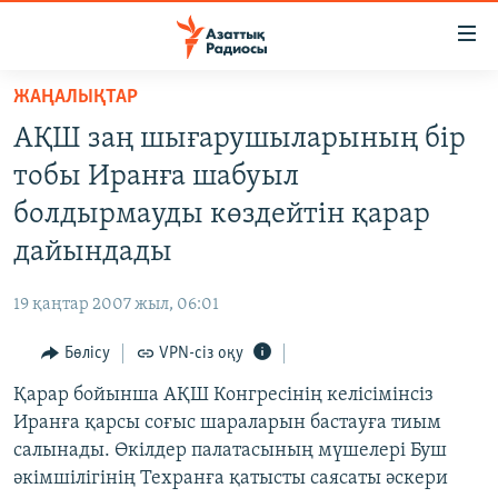
Accessibility
links
Skip
ЖАҢАЛЫҚТАР
to
ЖАҢАЛЫҚТАР
АҚШ заң шығарушыларының бір
main
САЯСАТ
content
тобы Иранға шабуыл
AZATTYQTV
Skip
болдырмауды көздейтін қарар
to
ҚАҢТАР ОҚИҒАСЫ
дайындады
main
АДАМ ҚҰҚЫҚТАРЫ
Navigation
19 қаңтар 2007 жыл, 06:01
Skip
ӘЛЕУМЕТ
to
Бөлісу
VPN-сіз оқу
ӘЛЕМ
Search
Қарар бойынша АҚШ Конгресінің келісімінсіз
АРНАЙЫ ЖОБАЛАР
Иранға қарсы соғыс шараларын бастауға тиым
салынады. Өкілдер палатасының мүшелері Буш
Русский
әкімшілігінің Техранға қатысты саясаты әскери