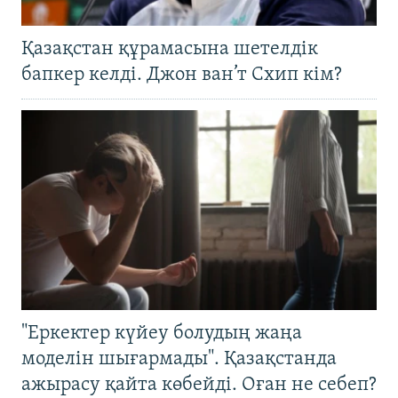
Қазақстан құрамасына шетелдік
бапкер келді. Джон ван’т Схип кім?
"Еркектер күйеу болудың жаңа
моделін шығармады". Қазақстанда
ажырасу қайта көбейді. Оған не себеп?