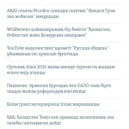
АҚШ сенаты Ресейге санкция салатын "Линдси Грэм
заң жобасын" мақұлдады
Wildberries қоймаларының бір бөлігін "Қазақстан,
Өзбекстан және Беларуське көшірмек"
YouTube видеохостинг қызметі "Русская община"
ұйымының екі арнасын бұғаттады
Орталық Азия 2025 жылы әлемде туризм ең жылдам
өскен өңір атанды
Пашинян: Армения Еуроодақ пен ЕАЭО-ның бірін
таңдау жайлы референдум өткізбейді
Білім грант иегерлерінің тізімі жарияланды
БАҚ: Қазақстан Теңіз кен орнында экологиялық заң
талабы сақталмаған дейді