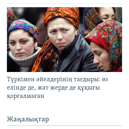
Түркімен әйелдерінің тағдыры: өз
елінде де, жат жерде де құқығы
қорғалмаған
Жаңалықтар