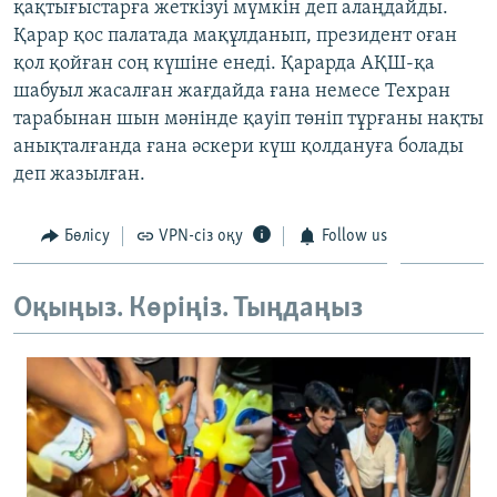
қақтығыстарға жеткізуі мүмкін деп алаңдайды.
ЖАЗЫЛЫҢЫЗ
Қарар қос палатада мақұлданып, президент оған
қол қойған соң күшіне енеді. Қарарда АҚШ-қа
шабуыл жасалған жағдайда ғана немесе Техран
тарабынан шын мәнінде қауіп төніп тұрғаны нақты
Басқа тілдерде
анықталғанда ғана әскери күш қолдануға болады
деп жазылған.
Бөлісу
VPN-сіз оқу
Follow us
Оқыңыз. Көріңіз. Тыңдаңыз