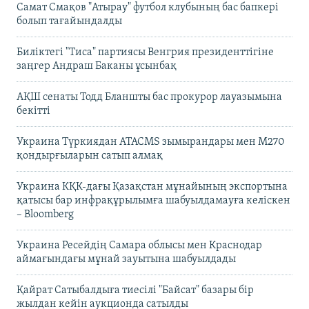
Самат Смақов "Атырау" футбол клубының бас бапкері
болып тағайындалды
Биліктегі "Тиса" партиясы Венгрия президенттігіне
заңгер Андраш Баканы ұсынбақ
АҚШ сенаты Тодд Бланшты бас прокурор лауазымына
бекітті
Украина Түркиядан ATACMS зымырандары мен M270
қондырғыларын сатып алмақ
Украина КҚК-дағы Қазақстан мұнайының экспортына
қатысы бар инфрақұрылымға шабуылдамауға келіскен
– Bloomberg
Украина Ресейдің Самара облысы мен Краснодар
аймағындағы мұнай зауытына шабуылдады
Қайрат Сатыбалдыға тиесілі "Байсат" базары бір
жылдан кейін аукционда сатылды