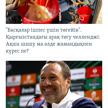
"Басқалар ішпес үшін төгейік".
Қырғызстандағы арақ төгу челленджі:
Ақша шашу ма әлде жамандықпен
күрес пе?