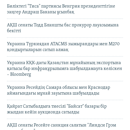
Биліктегі "Тиса" партиясы Венгрия президенттігіне
заңгер Андраш Баканы ұсынбақ
АҚШ сенаты Тодд Бланшты бас прокурор лауазымына
бекітті
Украина Түркиядан ATACMS зымырандары мен M270
қондырғыларын сатып алмақ
Украина КҚК-дағы Қазақстан мұнайының экспортына
қатысы бар инфрақұрылымға шабуылдамауға келіскен
– Bloomberg
Украина Ресейдің Самара облысы мен Краснодар
аймағындағы мұнай зауытына шабуылдады
Қайрат Сатыбалдыға тиесілі "Байсат" базары бір
жылдан кейін аукционда сатылды
АҚШ сенаты Ресейге санкция салатын "Линдси Грэм