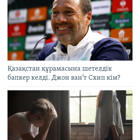
Қазақстан құрамасына шетелдік
бапкер келді. Джон ван’т Схип кім?