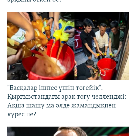
"Басқалар ішпес үшін төгейік".
Қырғызстандағы арақ төгу челленджі:
Ақша шашу ма әлде жамандықпен
күрес пе?