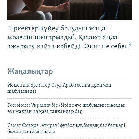
"Еркектер күйеу болудың жаңа
моделін шығармады". Қазақстанда
ажырасу қайта көбейді. Оған не себеп?
Жаңалықтар
Йемендік хуситтер Сауд Арабиясына дронмен
шабуылдады
Ресей мен Украина бір-біріне әуе шабуылын жасады:
екі жақтан да қаза тапқандар бар
Самат Смақов "Атырау" футбол клубының бас бапкері
болып тағайындалды