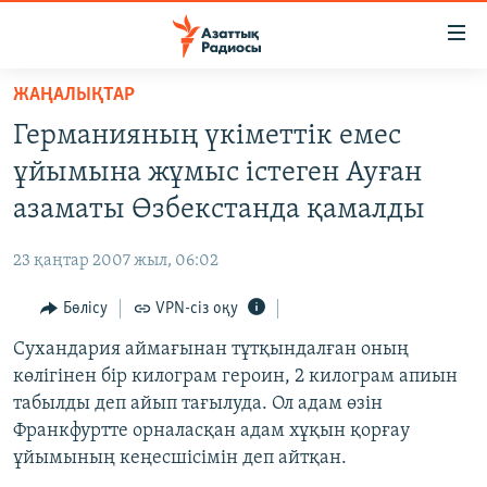
Accessibility
links
Skip
ЖАҢАЛЫҚТАР
to
ЖАҢАЛЫҚТАР
Германияның үкіметтік емес
main
САЯСАТ
content
ұйымына жұмыс істеген Ауған
AZATTYQTV
Skip
азаматы Өзбекстанда қамалды
to
ҚАҢТАР ОҚИҒАСЫ
main
23 қаңтар 2007 жыл, 06:02
АДАМ ҚҰҚЫҚТАРЫ
Navigation
Skip
Бөлісу
VPN-сіз оқу
ӘЛЕУМЕТ
to
Сухандария аймағынан тұтқындалған оның
ӘЛЕМ
Search
көлігінен бір килограм героин, 2 килограм апиын
АРНАЙЫ ЖОБАЛАР
табылды деп айып тағылуда. Ол адам өзін
Франкфуртте орналасқан адам хұқын қорғау
Русский
ұйымының кеңесшісімін деп айтқан.