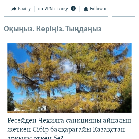
ЖАЗЫЛЫҢЫЗ
Бөлісу
VPN-сіз оқу
Follow us
Оқыңыз. Көріңіз. Тыңдаңыз
Басқа тілдерде
Ресейден Чехияға санкцияны айналып
жеткен Сібір балқарағайы Қазақстан
арқылы өткен бе?