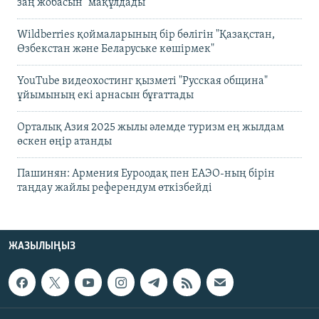
заң жобасын" мақұлдады
Wildberries қоймаларының бір бөлігін "Қазақстан,
Өзбекстан және Беларуське көшірмек"
YouTube видеохостинг қызметі "Русская община"
ұйымының екі арнасын бұғаттады
Орталық Азия 2025 жылы әлемде туризм ең жылдам
өскен өңір атанды
Пашинян: Армения Еуроодақ пен ЕАЭО-ның бірін
таңдау жайлы референдум өткізбейді
ЖАЗЫЛЫҢЫЗ