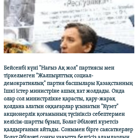
ЖАЗЫЛЫҢЫЗ
Басқа тілдерде
Бейсенбі күні "Нағыз Ақ жол" партиясы мен
тіркелмеген "Жалпыұлттық социал-
демократиялық" партия басшылары Қазақстанның
Ішкі істер министріне ашық хат жолдады. Онда
олар сол министрлікке қарасты, қару-жарақ
қолдана алатын оққағарлар ұсынатын "Күзет"
акционерлік қоғамының түсініксіз себептермен
келісім-шартты бұзып, Болат Әбіловті күзетсіз
қалдырғанын айтады. Сонымен бірге саясаткерлер
Болат Әбіловті соңғы уақытта белгісіз адамдардың