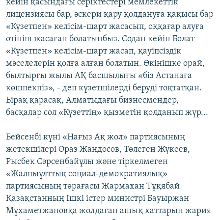
кейін қасындағы серіктестері мемлекеттік
лицензиясы бар, әскери қару қолдануға қақысы бар
«Күзетпен» келісім-шарт жасасып, оққағар алуға
өтініш жасаған болатынбыз. Содан кейін Болат
«Күзетпен» келісім-шарт жасап, қауіпсіздік
мәселелерін қолға алған болатын. Өкінішке орай,
былтырғы жылы АҚ басшылығы «біз Астанаға
көшпекпіз», - деп күзетшілерді беруді тоқтатқан.
Бірақ қарасақ, Алматыдағы бизнесмендер,
басқалар сол «Күзеттің» қызметін қолданып жүр...
Бейсенбі күні «Нағыз Ақ жол» партиясының
жетекшілері Ораз Жандосов, Төлеген Жүкеев,
Рысбек Сәрсенбайұлы және тіркелмеген
«Жалпыұлттық социал-демократиялық»
партиясының төрағасы Жармахан Тұқябай
Қазақстанның Ішкі істер министрі Бауыржан
Мұхаметжановқа жолдаған ашық хаттарын жария