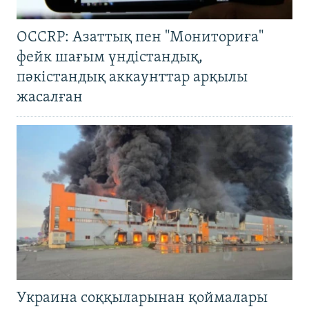
OCCRP: Азаттық пен "Мониториға"
фейк шағым үндістандық,
пәкістандық аккаунттар арқылы
жасалған
Украина соққыларынан қоймалары