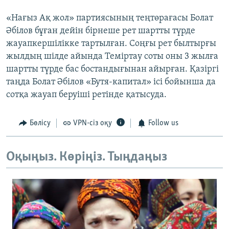
«Нағыз Ақ жол» партиясының теңтөрағасы Болат
Әбілов бұған дейін бірнеше рет шартты түрде
жауапкершілікке тартылған. Соңғы рет былтырғы
жылдың шілде айында Теміртау соты оны 3 жылға
шартты түрде бас бостандығынан айырған. Қазіргі
таңда Болат Әбілов «Бутя-капитал» ісі бойынша да
сотқа жауап беруіші ретінде қатысуда.
Бөлісу
VPN-сіз оқу
Follow us
Оқыңыз. Көріңіз. Тыңдаңыз