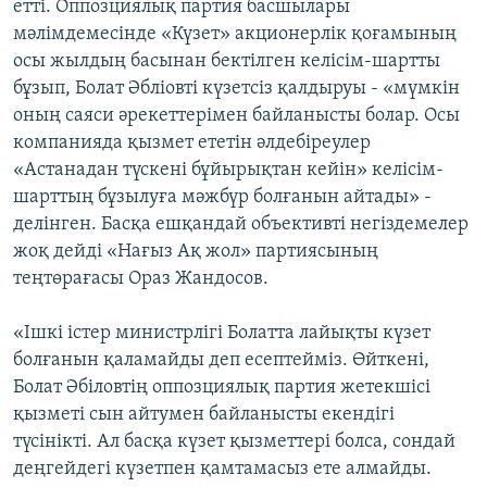
етті. Оппозциялық партия басшылары
мәлімдемесінде «Күзет» акционерлік қоғамының
осы жылдың басынан бектілген келісім-шартты
бұзып, Болат Әбліовті күзетсіз қалдыруы - «мүмкін
оның саяси әрекеттерімен байланысты болар. Осы
компанияда қызмет ететін әлдебіреулер
«Астанадан түскені бұйырықтан кейін» келісім-
шарттың бұзылуға мәжбүр болғанын айтады» -
делінген. Басқа ешқандай объективті негіздемелер
жоқ дейді «Нағыз Ақ жол» партиясының
теңтөрағасы Ораз Жандосов.
«Ішкі істер министрлігі Болатта лайықты күзет
болғанын қаламайды деп есептейміз. Өйткені,
Болат Әбіловтің оппозциялық партия жетекшісі
қызметі сын айтумен байланысты екендігі
түсінікті. Ал басқа күзет қызметтері болса, сондай
деңгейдегі күзетпен қамтамасыз ете алмайды.