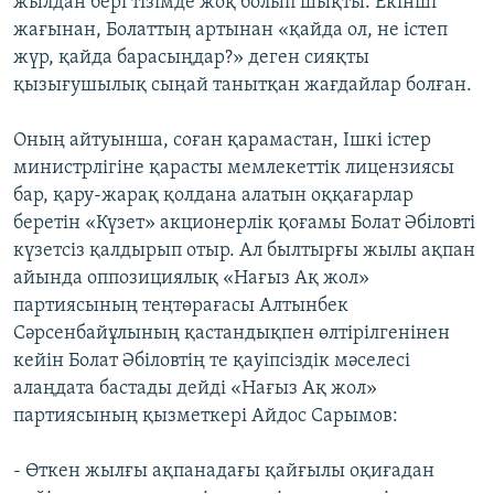
жылдан бері тізімде жоқ болып шықты. Екінші
жағынан, Болаттың артынан «қайда ол, не істеп
жүр, қайда барасыңдар?» деген сияқты
қызығушылық сыңай танытқан жағдайлар болған.
Оның айтуынша, соған қарамастан, Ішкі істер
министрлігіне қарасты мемлекеттік лицензиясы
бар, қару-жарақ қолдана алатын оққағарлар
беретін «Күзет» акционерлік қоғамы Болат Әбіловті
күзетсіз қалдырып отыр. Ал былтырғы жылы ақпан
айында оппозициялық «Нағыз Ақ жол»
партиясының теңтөрағасы Алтынбек
Сәрсенбайұлының қастандықпен өлтірілгенінен
кейін Болат Әбіловтің те қауіпсіздік мәселесі
алаңдата бастады дейді «Нағыз Ақ жол»
партиясының қызметкері Айдос Сарымов:
- Өткен жылғы ақпанадағы қайғылы оқиғадан