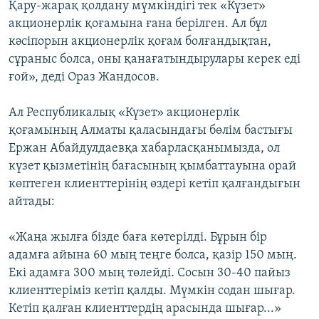
Қару-жарақ қолдану мүмкіндігі тек «Күзет»
акционерлік қоғамына ғана берілген. Ал бұл
кәсіпорын акционерлік қоғам болғандықтан,
сұраныс болса, оны қанағатындырулары керек еді
ғой», деді Ораз Жандосов.
Ал Республикалық «Күзет» акционерлік
қоғамының Алматы қаласындағы бөлім бастығы
Ержан Абайдулдаевқа хабарласқанымызда, ол
күзет қызметінің бағасының қымбаттауына орай
көптеген клиенттерінің өздері кетіп қалғандығын
айтады:
«Жаңа жылға бізде баға көтерілді. Бұрын бір
адамға айына 60 мың теңге болса, қазір 150 мың.
Екі адамға 300 мың төлейді. Сосын 30-40 пайыз
клиенттеріміз кетіп қалды. Мүмкін содан шығар.
Кетіп қалған клиенттердің арасында шығар...»