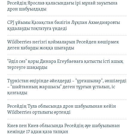
Ресейдің Ярослав қаласындағы ірі мұнай зауытына
дрон шабуылдады
CPJ ұйымы Қазақстан билігін Лұқпан Ахмедияровты
қудалауды тоқтатуға үндеді
Wildberries негізгі қоймаларын Ресейден көшірмек
деген хабарды жоққа шығарды
"Әділ сөз" қоры Динара Егеубаеваға қатысты істі ашық
тергеуге шақырды
Түркістан өңірінде әйелдерді – "ұрғашылар", әншілерді
– "шайтанның жаршысы" деген тұрғын ұсталып, іс
қозғалды
Ресейдің Тула облысында дрон шабуылынан кейін
Wildberries орталығы өртенді
Киев пен Киев облысында Ресейдің әуе шабуылынан
кемінде 17 адам қаза тапқан