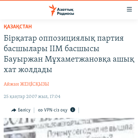
Accessibility
links
Skip
ҚАЗАҚСТАН
to
ЖАҢАЛЫҚТАР
Бірқатар оппозициялық партия
main
САЯСАТ
content
басшылары ІІМ басшысы
AZATTYQTV
Skip
Бауыржан Мұхаметжановқа ашық
to
ҚАҢТАР ОҚИҒАСЫ
хат жолдады
main
АДАМ ҚҰҚЫҚТАРЫ
Navigation
Айжан ЖЕҢİСҚЫЗЫ
Skip
ӘЛЕУМЕТ
to
25 қаңтар 2007 жыл, 17:04
ӘЛЕМ
Search
АРНАЙЫ ЖОБАЛАР
Бөлісу
VPN-сіз оқу
Русский