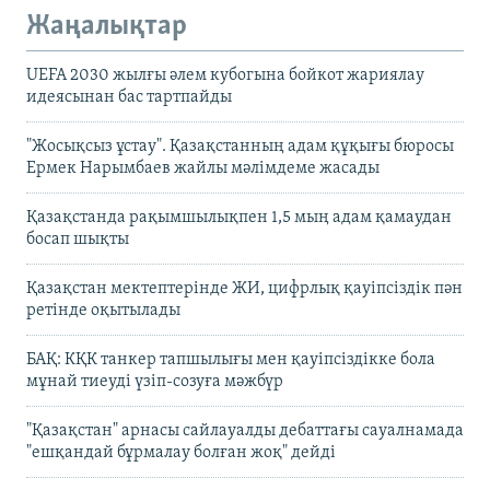
Жаңалықтар
UEFA 2030 жылғы әлем кубогына бойкот жариялау
идеясынан бас тартпайды
"Жосықсыз ұстау". Қазақстанның адам құқығы бюросы
Ермек Нарымбаев жайлы мәлімдеме жасады
Қазақстанда рақымшылықпен 1,5 мың адам қамаудан
босап шықты
Қазақстан мектептерінде ЖИ, цифрлық қауіпсіздік пән
ретінде оқытылады
БАҚ: КҚК танкер тапшылығы мен қауіпсіздікке бола
мұнай тиеуді үзіп-созуға мәжбүр
"Қазақстан" арнасы сайлауалды дебаттағы сауалнамада
"ешқандай бұрмалау болған жоқ" дейді