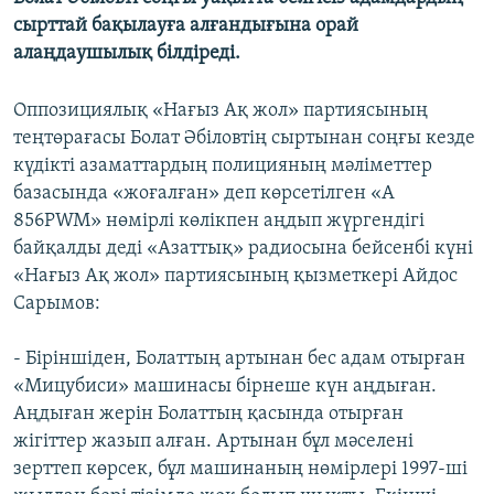
сырттай бақылауға алғандығына орай
алаңдаушылық білдіреді.
Оппозициялық «Нағыз Ақ жол» партиясының
теңтөрағасы Болат Әбіловтің сыртынан соңғы кезде
күдікті азаматтардың полицияның мәліметтер
базасында «жоғалған» деп көрсетілген «А
856PWM» нөмірлі көлікпен аңдып жүргендігі
байқалды деді «Азаттық» радиосына бейсенбі күні
«Нағыз Ақ жол» партиясының қызметкері Айдос
Сарымов:
- Біріншіден, Болаттың артынан бес адам отырған
«Мицубиси» машинасы бірнеше күн аңдыған.
Аңдыған жерін Болаттың қасында отырған
жігіттер жазып алған. Артынан бұл мәселені
зерттеп көрсек, бұл машинаның нөмірлері 1997-ші