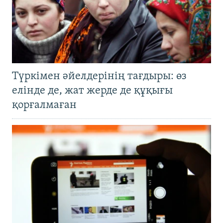
Түркімен әйелдерінің тағдыры: өз
елінде де, жат жерде де құқығы
қорғалмаған