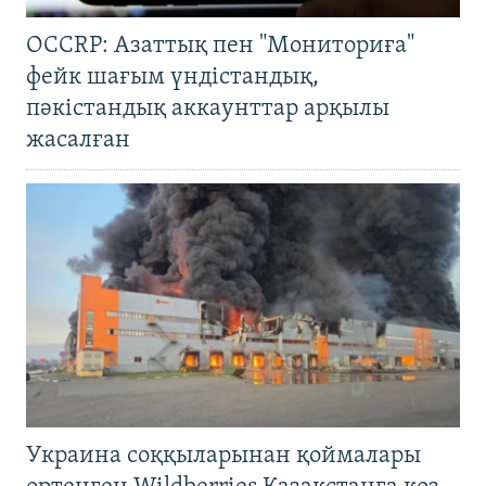
OCCRP: Азаттық пен "Мониториға"
фейк шағым үндістандық,
пәкістандық аккаунттар арқылы
жасалған
Украина соққыларынан қоймалары