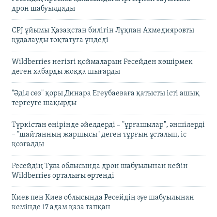
дрон шабуылдады
CPJ ұйымы Қазақстан билігін Лұқпан Ахмедияровты
қудалауды тоқтатуға үндеді
Wildberries негізгі қоймаларын Ресейден көшірмек
деген хабарды жоққа шығарды
"Әділ сөз" қоры Динара Егеубаеваға қатысты істі ашық
тергеуге шақырды
Түркістан өңірінде әйелдерді – "ұрғашылар", әншілерді
– "шайтанның жаршысы" деген тұрғын ұсталып, іс
қозғалды
Ресейдің Тула облысында дрон шабуылынан кейін
Wildberries орталығы өртенді
Киев пен Киев облысында Ресейдің әуе шабуылынан
кемінде 17 адам қаза тапқан