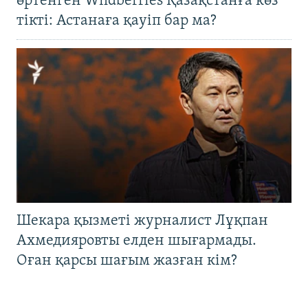
өртенген Wildberries Қазақстанға көз
тікті: Астанаға қауіп бар ма?
Шекара қызметі журналист Лұқпан
Ахмедияровты елден шығармады.
Оған қарсы шағым жазған кім?