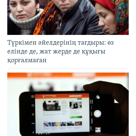
Түркімен әйелдерінің тағдыры: өз
елінде де, жат жерде де құқығы
қорғалмаған