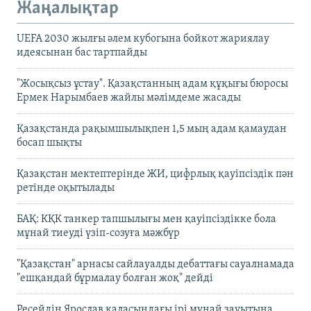
Жаңалықтар
UEFA 2030 жылғы әлем кубогына бойкот жариялау
идеясынан бас тартпайды
"Жосықсыз ұстау". Қазақстанның адам құқығы бюросы
Ермек Нарымбаев жайлы мәлімдеме жасады
Қазақстанда рақымшылықпен 1,5 мың адам қамаудан
босап шықты
Қазақстан мектептерінде ЖИ, цифрлық қауіпсіздік пән
ретінде оқытылады
БАҚ: КҚК танкер тапшылығы мен қауіпсіздікке бола
мұнай тиеуді үзіп-созуға мәжбүр
"Қазақстан" арнасы сайлауалды дебаттағы сауалнамада
"ешқандай бұрмалау болған жоқ" дейді
Ресейдің Ярослав қаласындағы ірі мұнай зауытына