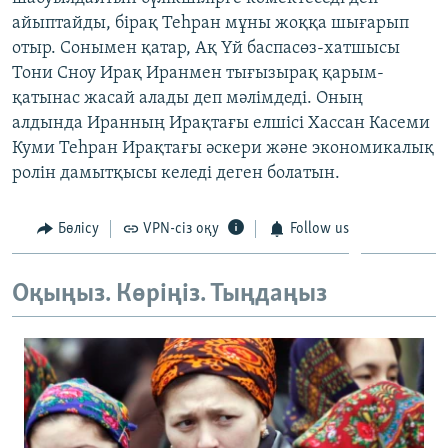
ЖАЗЫЛЫҢЫЗ
айыптайды, бірақ Теһран мұны жоққа шығарып
отыр. Сонымен қатар, Ақ Үй баспасөз-хатшысы
Тони Сноу Ирақ Иранмен тығызырақ қарым-
қатынас жасай алады деп мәлімдеді. Оның
Басқа тілдерде
алдында Иранның Ирақтағы елшісі Хассан Касеми
Куми Теһран Ирақтағы әскери және экономикалық
ролін дамытқысы келеді деген болатын.
Бөлісу
VPN-сіз оқу
Follow us
Оқыңыз. Көріңіз. Тыңдаңыз