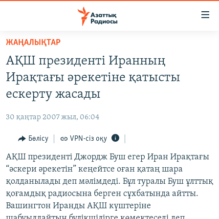
Accessibility
links
Skip
ЖАҢАЛЫҚТАР
to
ЖАҢАЛЫҚТАР
АҚШ президенті Иранның
main
САЯСАТ
content
Ирақтағы әрекетіне қатысты
AZATTYQTV
Skip
ескерту жасады
to
ҚАҢТАР ОҚИҒАСЫ
main
30 қаңтар 2007 жыл, 06:04
АДАМ ҚҰҚЫҚТАРЫ
Navigation
Skip
Бөлісу
VPN-сіз оқу
ӘЛЕУМЕТ
to
АҚШ президенті Джордж Буш егер Иран Ирақтағы
ӘЛЕМ
Search
“әскери әрекетін” кеңейтсе оған қатаң шара
АРНАЙЫ ЖОБАЛАР
қолданылады деп мәлімдеді. Бұл туралы Буш ұлттық
қоғамдық радиосына берген сұхбатында айтты.
Русский
Вашингтон Иранды АҚШ күштеріне
шабуылдайтын бүлікшілірге көмектеседі деп