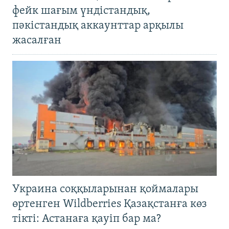
фейк шағым үндістандық,
пәкістандық аккаунттар арқылы
жасалған
Украина соққыларынан қоймалары
өртенген Wildberries Қазақстанға көз
тікті: Астанаға қауіп бар ма?