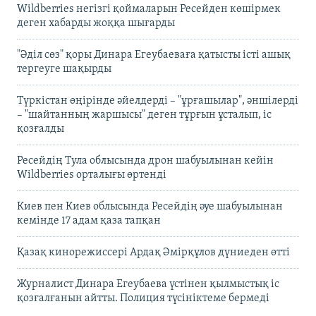
Wildberries негізгі қоймаларын Ресейден көшірмек
деген хабарды жоққа шығарды
"Әділ сөз" қоры Динара Егеубаеваға қатысты істі ашық
тергеуге шақырды
Түркістан өңірінде әйелдерді – "ұрғашылар", әншілерді
– "шайтанның жаршысы" деген тұрғын ұсталып, іс
қозғалды
Ресейдің Тула облысында дрон шабуылынан кейін
Wildberries орталығы өртенді
Киев пен Киев облысында Ресейдің әуе шабуылынан
кемінде 17 адам қаза тапқан
Қазақ кинорежиссері Ардақ Әмірқұлов дүниеден өтті
Журналист Динара Егеубаева үстінен қылмыстық іс
қозғалғанын айтты. Полиция түсініктеме бермеді