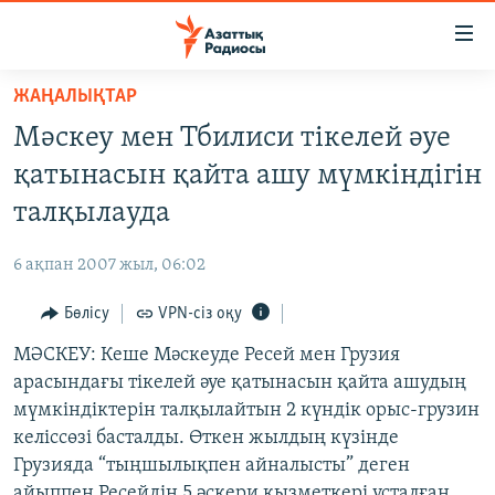
Accessibility
links
Skip
ЖАҢАЛЫҚТАР
to
ЖАҢАЛЫҚТАР
Мәскеу мен Тбилиси тікелей әуе
main
САЯСАТ
content
қатынасын қайта ашу мүмкіндігін
AZATTYQTV
Skip
талқылауда
to
ҚАҢТАР ОҚИҒАСЫ
main
6 ақпан 2007 жыл, 06:02
АДАМ ҚҰҚЫҚТАРЫ
Navigation
Skip
Бөлісу
VPN-сіз оқу
ӘЛЕУМЕТ
to
МӘСКЕУ: Кеше Мәскеуде Ресей мен Грузия
ӘЛЕМ
Search
арасындағы тікелей әуе қатынасын қайта ашудың
АРНАЙЫ ЖОБАЛАР
мүмкіндіктерін талқылайтын 2 күндік орыс-грузин
келіссөзі басталды. Өткен жылдың күзінде
Русский
Грузияда “тыңшылықпен айналысты” деген
айыппен Ресейдің 5 әскери қызметкері ұсталған