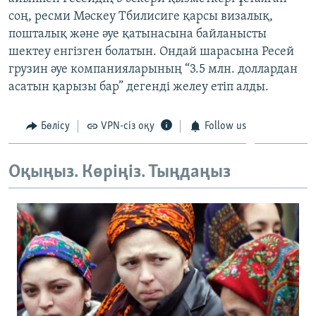
ЖАЗЫЛЫҢЫЗ
соң, ресми Мәскеу Тбилисиге қарсы визалық,
пошталық және әуе қатынасына байланысты
шектеу енгізген болатын. Ондай шарасына Ресей
грузин әуе компанияларының “3.5 млн. доллардан
Басқа тілдерде
асатын қарызы бар” дегенді желеу етіп алды.
Бөлісу
VPN-сіз оқу
Follow us
Оқыңыз. Көріңіз. Тыңдаңыз