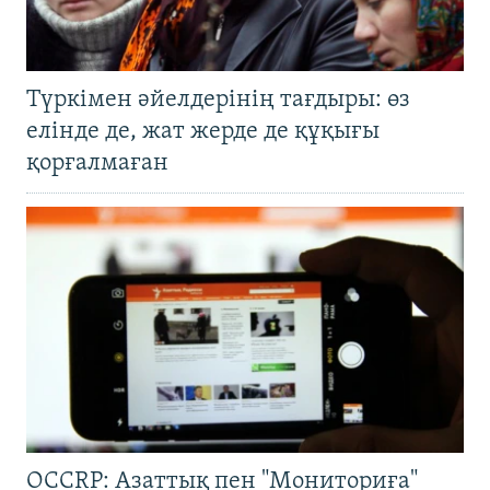
Түркімен әйелдерінің тағдыры: өз
елінде де, жат жерде де құқығы
қорғалмаған
OCCRP: Азаттық пен "Мониториға"