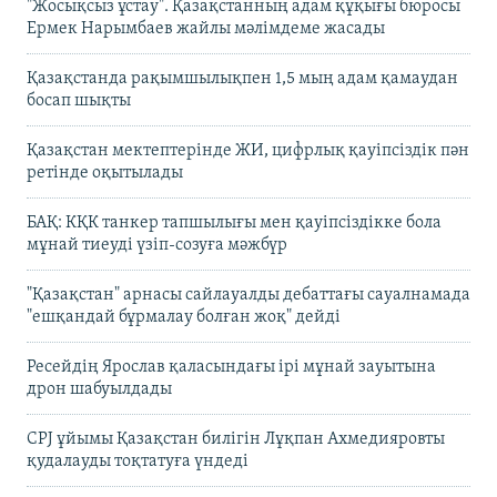
"Жосықсыз ұстау". Қазақстанның адам құқығы бюросы
Ермек Нарымбаев жайлы мәлімдеме жасады
Қазақстанда рақымшылықпен 1,5 мың адам қамаудан
босап шықты
Қазақстан мектептерінде ЖИ, цифрлық қауіпсіздік пән
ретінде оқытылады
БАҚ: КҚК танкер тапшылығы мен қауіпсіздікке бола
мұнай тиеуді үзіп-созуға мәжбүр
"Қазақстан" арнасы сайлауалды дебаттағы сауалнамада
"ешқандай бұрмалау болған жоқ" дейді
Ресейдің Ярослав қаласындағы ірі мұнай зауытына
дрон шабуылдады
CPJ ұйымы Қазақстан билігін Лұқпан Ахмедияровты
қудалауды тоқтатуға үндеді