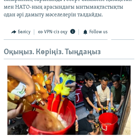
ЖАЗЫЛЫҢЫЗ
мен НАТО-ның арасындағы ынтымақтастықты
одан әрі дамыту мәселелерін талдайды.
Бөлісу
VPN-сіз оқу
Follow us
Басқа тілдерде
Оқыңыз. Көріңіз. Тыңдаңыз