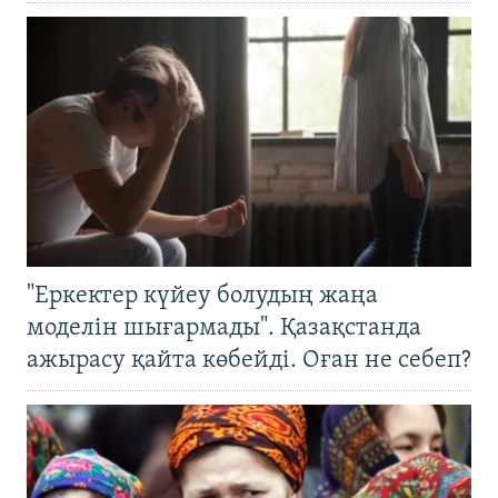
"Еркектер күйеу болудың жаңа
моделін шығармады". Қазақстанда
ажырасу қайта көбейді. Оған не себеп?