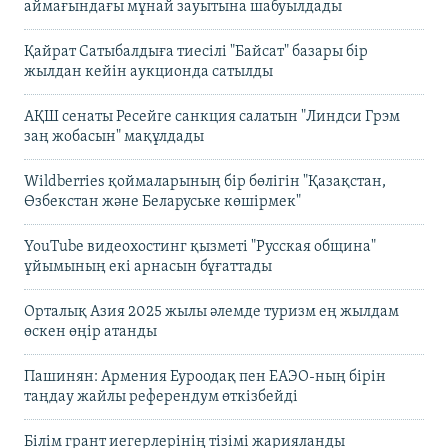
аймағындағы мұнай зауытына шабуылдады
Қайрат Сатыбалдыға тиесілі "Байсат" базары бір
жылдан кейін аукционда сатылды
АҚШ сенаты Ресейге санкция салатын "Линдси Грэм
заң жобасын" мақұлдады
Wildberries қоймаларының бір бөлігін "Қазақстан,
Өзбекстан және Беларуське көшірмек"
YouTube видеохостинг қызметі "Русская община"
ұйымының екі арнасын бұғаттады
Орталық Азия 2025 жылы әлемде туризм ең жылдам
өскен өңір атанды
Пашинян: Армения Еуроодақ пен ЕАЭО-ның бірін
таңдау жайлы референдум өткізбейді
Білім грант иегерлерінің тізімі жарияланды