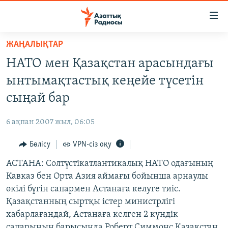
Accessibility
links
Skip
ЖАҢАЛЫҚТАР
to
ЖАҢАЛЫҚТАР
НАТО мен Қазақстан арасындағы
main
САЯСАТ
content
ынтымақтастық кеңейе түсетін
AZATTYQTV
Skip
сыңай бар
to
ҚАҢТАР ОҚИҒАСЫ
main
6 ақпан 2007 жыл, 06:05
АДАМ ҚҰҚЫҚТАРЫ
Navigation
Skip
Бөлісу
VPN-сіз оқу
ӘЛЕУМЕТ
to
АСТАНА: Солтүстікатлантикалық НАТО одағының
ӘЛЕМ
Search
Кавказ бен Орта Азия аймағы бойынша арнаулы
АРНАЙЫ ЖОБАЛАР
өкілі бүгін сапармен Астанаға келуге тиіс.
Қазақстанның сыртқы істер министрлігі
Русский
хабарлағандай, Астанаға келген 2 күндік
сапарының барысында Роберт Симмонс Қазақстан