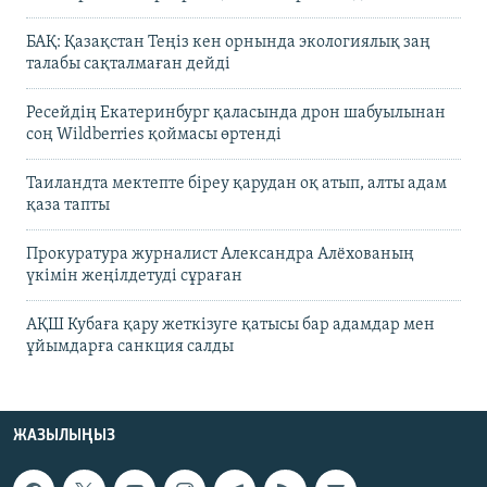
БАҚ: Қазақстан Теңіз кен орнында экологиялық заң
талабы сақталмаған дейді
Ресейдің Екатеринбург қаласында дрон шабуылынан
соң Wildberries қоймасы өртенді
Таиландта мектепте біреу қарудан оқ атып, алты адам
қаза тапты
Прокуратура журналист Александра Алёхованың
үкімін жеңілдетуді сұраған
АҚШ Кубаға қару жеткізуге қатысы бар адамдар мен
ұйымдарға санкция салды
ЖАЗЫЛЫҢЫЗ