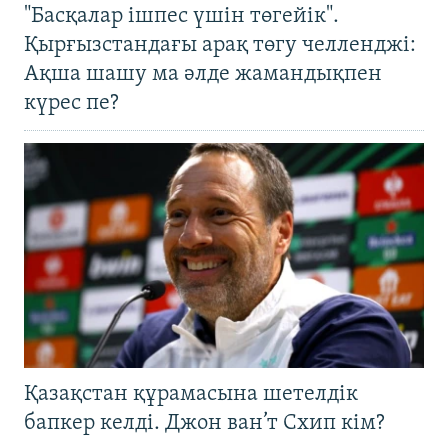
"Басқалар ішпес үшін төгейік".
Қырғызстандағы арақ төгу челленджі:
Ақша шашу ма әлде жамандықпен
күрес пе?
Қазақстан құрамасына шетелдік
бапкер келді. Джон ван’т Схип кім?