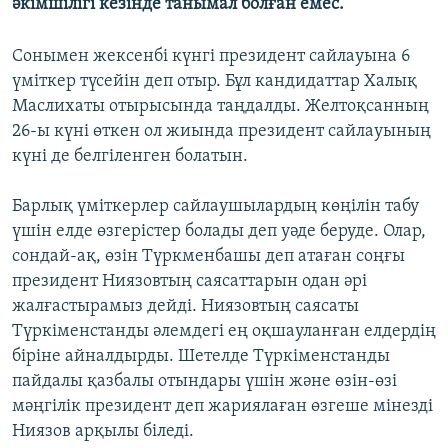
әкімшілігі кезінде танымал болған емес.
ЖАЗЫЛЫҢЫЗ
Сонымен жексенбі күнгі президент сайлауына 6
үміткер түсейін деп отыр. Бұл кандидаттар Халық
Маслихаты отырысында таңдалды. Желтоқсанның
Басқа тілдерде
26-ы күні өткен ол жиында президент сайлауының
күні де белгіленген болатын.
Барлық үміткерлер сайлаушылардың көңілін табу
үшін елде өзгерістер болады деп уәде беруде. Олар,
сондай-ақ, өзін Түркменбашы деп атаған соңғы
президент Ниязовтың саясаттарын одан әрі
жалғастырамыз дейді. Ниязовтың саясаты
Түркіменстанды әлемдегі ең оқшауланған елдердің
біріне айналдырды. Шетелде Түркіменстанды
пайдалы қазбалы отындары үшін және өзін-өзі
мәңгілік президент деп жариялаған өзгеше мінезді
Ниязов арқылы біледі.