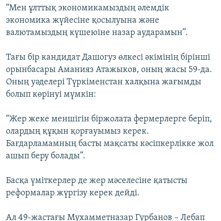
“Мен ұлттық экономикамыздың әлемдік
экономика жүйесіне қосылуына және
валютамыздың күшеюіне назар аударамын”.
Тағы бір кандидат Дашогуз өлкесі әкімінің бірінші
орынбасары Аманияз Атажыков, оның жасы 59-да.
Оның уәделері Түркіменстан халқына жағымды
болып көрінуі мүмкін:
“Жер жеке меншігін біржолата фермерлерге беріп,
олардың құқын қорғауымыз керек.
Бағдарламамның басты мақсаты кәсіпкерлікке жол
ашып беру болады”.
Басқа үміткерлер де жер мәселесіне қатысты
реформалар жүргізу керек дейді.
Ал 49-жастағы Мухамметназар Гурбанов – Лебап