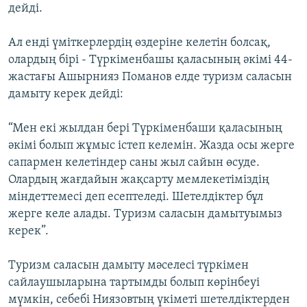
дейді.
Ал енді үміткерлердің өздеріне келетін болсақ,
олардың бірі - Түркіменбашы қаласының әкімі 44-
жастағы Ашырнияз Поманов елде туризм саласын
дамыту керек дейді:
“Мен екі жылдан бері Түркіменбаши қаласының
әкімі болып жұмыс істеп келемін. Жазда осы жерге
сапармен келетіндер саны жыл сайын өсуде.
Олардың жағдайын жақсарту мемлекетіміздің
міндеттемесі деп есептеледі. Шетелдіктер бұл
жерге келе алады. Туризм саласын дамытуымыз
керек”.
Туризм саласын дамыту мәселесі түркімен
сайлаушыларына тартымды болып көрінбеуі
мүмкін, себебі Ниязовтың үкіметі шетелдіктерден