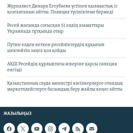
Журналист Динара Егеубаева үстінен қылмыстық іс
қозғалғанын айтты. Полиция түсініктеме бермеді
Ресей жағында соғысқан 51 елдің азаматтары
Украинада тұтқында отыр
Путин елден кеткен ресейліктердің құқығын
шектейтін заңға қол қойды
АҚШ Ресейдің құрлықтағы әскеріне қарсы санкция
енгізді
Қазақстанның сауда министрі кәсіпкерлерге отандық
маркетплейстерге басымдық беру жайлы кеңес айтты
ЖАЗЫЛЫҢЫЗ