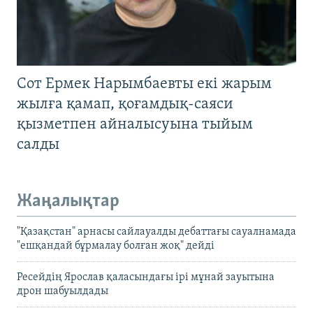
Сот Ермек Нарымбаевты екі жарым
жылға қамап, қоғамдық-саяси
қызметпен айналысуына тыйым
салды
Жаңалықтар
"Қазақстан" арнасы сайлауалды дебаттағы сауалнамада
"ешқандай бұрмалау болған жоқ" дейді
Ресейдің Ярослав қаласындағы ірі мұнай зауытына
дрон шабуылдады