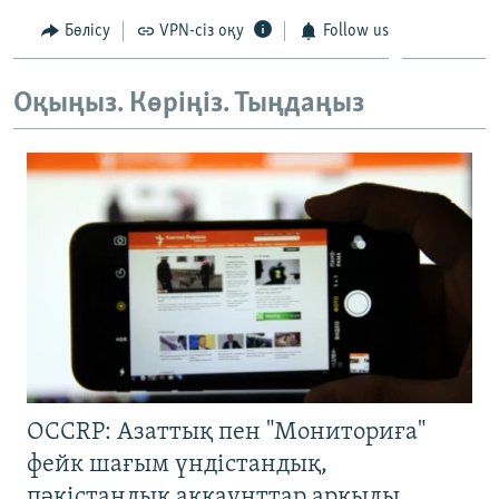
Бөлісу
VPN-сіз оқу
Follow us
Оқыңыз. Көріңіз. Тыңдаңыз
OCCRP: Азаттық пен "Мониториға"
фейк шағым үндістандық,
пәкістандық аккаунттар арқылы