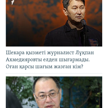
Шекара қызметі журналист Лұқпан
Ахмедияровты елден шығармады.
Оған қарсы шағым жазған кім?