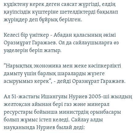
күдіктену керек деген саясат жүргізді, елдің
қауіпсіздік күштеріне шетелдіктерді бақылап
жүріңдер деп бұйрық берілген.
Келесі бір үміткер - Абадан қаласының әкімі
Оразмұрат Гаражаев. Ол да сайлаушыларға өз
уәделерін беріп жатыр.
“Нарықтық экономика мен жеке кәсіпкерлікті
дамыту үшін барлық шараларды жүзеге
асыруымыз керек”, - дейді Оразмұрат Гаражаев.
Ал 51-жастағы Ишангулы Нуриев 2005-ші жылдың
желтоқсан айынан бері газ және минерал
ресурстары бойынша министрдің орынбасары
болып жұмыс істеп келеді. Сайлау алды
науқанында Нуриев былай деді: