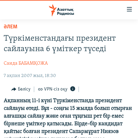
Accessibility
links
Skip
ӘЛЕМ
to
ЖАҢАЛЫҚТАР
Түркіменстандағы президент
main
САЯСАТ
content
сайлауына 6 үміткер түседі
AZATTYQTV
Skip
to
Саида БАБАМҚОЖА
ҚАҢТАР ОҚИҒАСЫ
main
7 ақпан 2007 жыл, 18:30
АДАМ ҚҰҚЫҚТАРЫ
Navigation
Skip
ӘЛЕУМЕТ
Бөлісу
VPN-сіз оқу
to
ӘЛЕМ
Ақпанның 11-і күні Түркіменстанда президент
Search
сайлауы өтеді. Бұл - соңғы 15 жылда болып отырған
АРНАЙЫ ЖОБАЛАР
алғашқы сайлау және оған тұңғыш рет бір емес
бірнеше үміткер қатысады. Бірде-бір кандидат
Русский
қайтыс болған президент Сапармұрат Ниязов