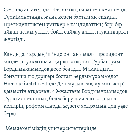
Желтоқсан айында Ниязовтың өлімінен кейін енді
Түркіменстанда жаңа кезең басталған сияқты.
Президенттіктен үміткер 6 кандидаттың бәрі бір
айдан астам уақыт бойы сайлау алды науқандарын
жүргізді.
Кандидаттардың ішінде ең танымалы президент
міндетін уақытша атқарып отырған Гурбангулы
Бердымұхаммедов десе болады. Мамандығы
бойынша тіс дәрігері болған Бердымұхаммедов
Ниязов билігі кезінде Денсаулық сақтау министрі
қызметін атқарған. 49-жастағы Бердымұхаммедов
Түркіменстанның білім беру жүйесін қалпына
келтіріп, реформаларды жүзеге асырамын деп уәде
берді:
“Мемлекетіміздің университеттерінде