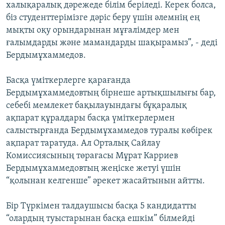
халықаралық дәрежеде білім беріледі. Керек болса,
біз студенттерімізге дәріс беру үшін әлемнің ең
мықты оқу орындарынан мұғалімдер мен
ғалымдарды және мамандарды шақырамыз”, - деді
Бердымұхаммедов.
Басқа үміткерлерге қарағанда
Бердымұхаммедовтың бірнеше артықшылығы бар,
себебі мемлекет бақылауындағы бұқаралық
ақпарат құралдары басқа үміткерлермен
салыстырғанда Бердымұхаммедов туралы көбірек
ақпарат таратуда. Ал Орталық Сайлау
Комиссиясының төрағасы Мұрат Карриев
Бердымұхаммедовтың жеңіске жетуі үшін
“қолынан келгенше” әрекет жасайтынын айтты.
Бір Түркімен талдаушысы басқа 5 кандидатты
“олардың туыстарынан басқа ешкім” білмейді