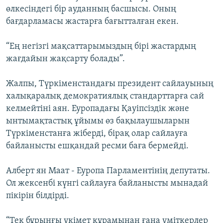
өлкесіндегі бір ауданның басшысы. Оның
бағдарламасы жастарға бағытталған екен.
“Ең негізгі мақсаттарымыздың бірі жастардың
жағдайын жақсарту болады”.
Жалпы, Түркіменстандағы президент сайлауының
халықаралық демократиялық стандарттарға сай
келмейтіні аян. Еуропадағы Қауіпсіздік және
ынтымақтастық ұйымы өз бақылаушыларын
Түркіменстанға жіберді, бірақ олар сайлауға
байланысты ешқандай ресми баға бермейді.
Алберт ян Маат - Еуропа Парламентінің депутаты.
Ол жексенбі күнгі сайлауға байланысты мынадай
пікірін білдірді.
“Тек бұрынғы үкімет құрамынан ғана үміткерлер