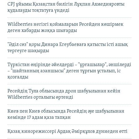
CPJ ұйымы Қазақстан билігін Лұқпан Ахмедияровты
қудалауды тоқтатуға үндеді
Wildberries негізгі қоймаларын Ресейден көшірмек
деген хабарды жоққа шығарды
"Әділ сөз" қоры Динара Егеубаеваға қатысты істі ашық
тергеуге шақырды
Түркістан өңірінде әйелдерді – "ұрғашылар", әншілерді
– "шайтанның азаншысы" деген тұрғын ұсталып, іс
қозғалды
Ресейдің Тула облысында дрон шабуылынан кейін
Wildberries орталығы өртенді
Киев пен Киев облысында Ресейдің әуе шабуылынан
кемінде 17 адам қаза тапқан
Қазақ кинорежиссері Ардақ Әмірқұлов дүниеден өтті