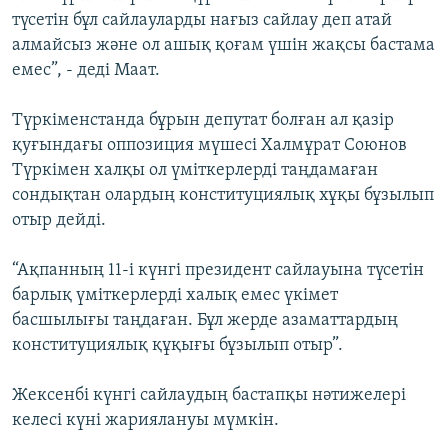
түсетін бұл сайлауларды нағыз сайлау деп атай
алмайсыз және ол ашық қоғам үшін жақсы бастама
емес”, - деді Маат.
Түркіменстанда бұрын депутат болған ал қазір
қуғындағы оппозиция мүшесі Халмұрат Союнов
Түркімен халқы ол үміткерлерді таңдамаған
сондықтан олардың конституциялық хұқы бұзылып
отыр дейді.
“Ақпанның 11-і күнгі президент сайлауына түсетін
барлық үміткерлерді халық емес үкімет
басшылығы таңдаған. Бұл жерде азаматтардың
конституциялық құқығы бұзылып отыр”.
Жексенбі күнгі сайлаудың бастапқы нәтижелері
келесі күні жариялануы мүмкін.