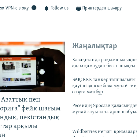
VPN-сіз оқу
Follow us
Принтерден шығару
Жаңалықтар
Қазақстанда рақымшылықпен
адам қамаудан босап шықты
БАҚ: КҚК танкер тапшылығы
қауіпсіздікке бола мұнай тиеу
созуға мәжбүр
 Азаттық пен
Ресейдің Ярослав қаласындағ
ориға" фейк шағым
мұнай зауытына дрон шабуы
андық, пәкістандық
ттар арқылы
Wildberries негізгі қоймала
ан