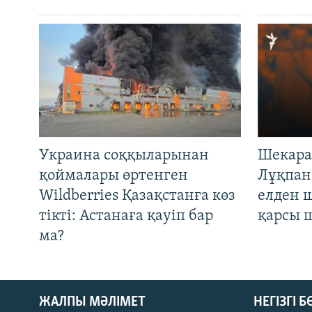
Украина соққыларынан
Шекара
қоймалары өртенген
Лұқпан
Wildberries Қазақстанға көз
елден 
тікті: Астанаға қауіп бар
қарсы 
ма?
ЖАЛПЫ МӘЛІМЕТ
НЕГІЗГІ 