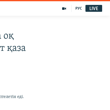
LIVE
РУС
 оқ
т қаза
телетін еді.