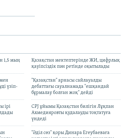
 1,5 мың
Қазақстан мектептерінде ЖИ, цифрлық
қауіпсіздік пән ретінде оқытылады
 мен
"Қазақстан" арнасы сайлауалды
ді үзіп-
дебаттағы сауалнамада "ешқандай
бұрмалау болған жоқ" дейді
ы ірі
CPJ ұйымы Қазақстан билігін Лұқпан
лдады
Ахмедияровты қудалауды тоқтатуға
үндеді
рын
"Әділ сөз" қоры Динара Егеубаеваға