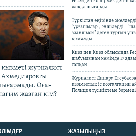
Ресейден көшірмек деген ха
жоққа шығарды
Түркістан өңірінде әйелдерді
"ұрғашылар", әншілерді – "
азаншысы" деген тұрғын ұста
қозғалды
Киев пен Киев облысында Рес
шабуылынан кемінде 17 адам
тапқан
 қызметі журналист
 Ахмедияровты
Журналист Динара Егеубаева
шығармады. Оған
қылмыстық іс қозғалғанын а
Полиция түсініктеме бермеді
шағым жазған кім?
БӨЛІМДЕР
ЖАЗЫЛЫҢЫЗ