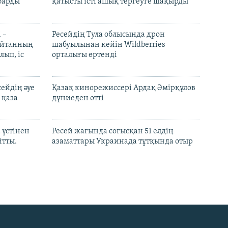
барды
қатысты істі ашық тергеуге шақырды
 –
Ресейдің Тула облысында дрон
шайтанның
шабуылынан кейін Wildberries
лып, іс
орталығы өртенді
ейдің әуе
Қазақ кинорежиссері Ардақ Әмірқұлов
 қаза
дүниеден өтті
 үстінен
Ресей жағында соғысқан 51 елдің
йтты.
азаматтары Украинада тұтқында отыр