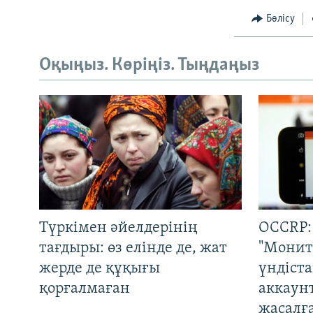
Бөлісу
Оқыңыз. Көріңіз. Тыңдаңыз
Түркімен әйелдерінің
OCCRP:
тағдыры: өз елінде де, жат
"Монит
жерде де құқығы
үндіст
қорғалмаған
аккаун
жасалғ