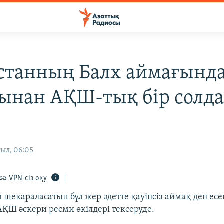
станның Балх аймағында
ынан АҚШ-тық бір солда
ыл, 06:05
VPN-сіз оқу
шекараласатын бұл жер әдетте қауіпсіз аймақ деп есеп
АҚШ әскери ресми өкілдері тексеруде.