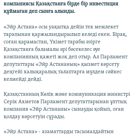
компаниясы Қазақстанға бірде бір инвестиция
ЖАЗЫЛЫҢЫЗ
құймаған деп сынға алынды.
«Эйр Астана» осы уақытқа дейін тек мемлекет
Басқа тілдерде
тарапынан қаржыландырылып келеді екен. Бірақ,
соған қарамастан, Үкімет тарабы әзірге
Қазақстанға баламалы әрі бәсекелес әуе
компанияның қажеті жоқ деп отыр. Ал Парламент
депутаттары «Эйр Астананың» қызмет көрсету
деңгейі халықаралық талаптарға мүлдем сәйкес
келмейді дейді.
Қазақстанның Көлік және коммуникация министрі
Серік Ахметов Парламент депутаттарынан ұлттық
компания «Эйр Астананы» сынауды қойып, оған
қолдау көрсетуін сұрады.
«Эйр Астана» - азаматтарды тасымалдайтын