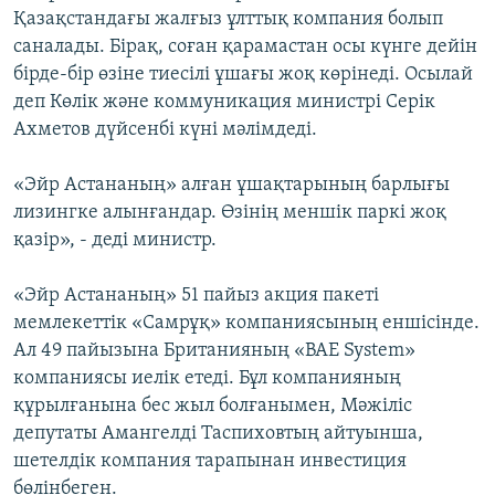
Қазақстандағы жалғыз ұлттық компания болып
саналады. Бірақ, соған қарамастан осы күнге дейін
бірде-бір өзіне тиесілі ұшағы жоқ көрінеді. Осылай
деп Көлік және коммуникация министрі Серік
Ахметов дүйсенбі күні мәлімдеді.
«Эйр Астананың» алған ұшақтарының барлығы
лизингке алынғандар. Өзінің меншік паркі жоқ
қазір», - деді министр.
«Эйр Астананың» 51 пайыз акция пакеті
мемлекеттік «Самрұқ» компаниясының еншісінде.
Ал 49 пайызына Британияның «BAE System»
компаниясы иелік етеді. Бұл компанияның
құрылғанына бес жыл болғанымен, Мәжіліс
депутаты Амангелді Таспиховтың айтуынша,
шетелдік компания тарапынан инвестиция
бөлінбеген.