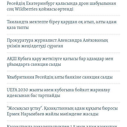
Ресейдің Екатеринбург қаласында дрон шабуылынан
соң Wildberries қоймасы өртенді
Таиландта мектепте біреу қарудан оқ атып, алты адам
қаза тапты
Прокуратура журналист Александра Алёхованың
үкімін жеңілдетуді сұраған
АҚШ Кубаға қару жеткізуге қатысы бар адамдар мен
ұйымдарға санкция салды
Ұлыбритания Ресейдің алты банкіне санкция салды
UEFA 2030 жылғы әлем кубогына бойкот жариялау
идеясынан бас тартпайды
"Жосықсыз ұстау". Қазақстанның адам құқығы бюросы
Ермек Нарымбаев жайлы мәлімдеме жасады