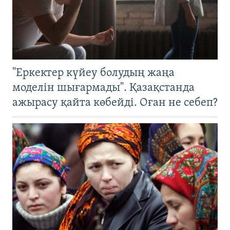
"Еркектер күйеу болудың жаңа
моделін шығармады". Қазақстанда
ажырасу қайта көбейді. Оған не себеп?