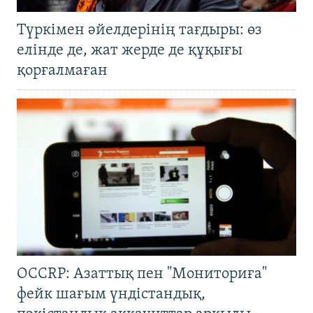
Түркімен әйелдерінің тағдыры: өз
елінде де, жат жерде де құқығы
қорғалмаған
OCCRP: Азаттық пен "Мониториға"
фейк шағым үндістандық,