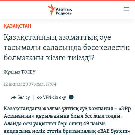
Accessibility
links
Skip
ҚАЗАҚСТАН
to
ЖАҢАЛЫҚТАР
Қазақстанның азаматтық әуе
main
САЯСАТ
content
тасымалы саласында бәсекелестік
AZATTYQTV
Skip
болмағаны кімге тиімді?
to
ҚАҢТАР ОҚИҒАСЫ
main
Жұлдыз ТӨЛЕУ
АДАМ ҚҰҚЫҚТАРЫ
Navigation
Skip
12 ақпан 2007 жыл, 17:04
ӘЛЕУМЕТ
to
ӘЛЕМ
Бөлісу
VPN-сіз оқу
Search
АРНАЙЫ ЖОБАЛАР
Қазақстандағы жалғыз ұлттық әуе компания – «Эйр
Астананың» құрылғанына биыл бес жыл толды.
Алайда осы уақыттан бері оның 49 пайыз
Русский
акциясына иелік ететін британиялық «BAE System»