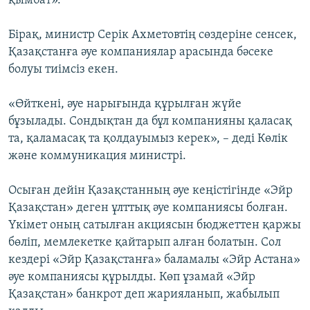
қымбат».
Бірақ, министр Серік Ахметовтің сөздеріне сенсек,
Қазақстанға әуе компаниялар арасында бәсеке
болуы тиімсіз екен.
«Өйткені, әуе нарығында құрылған жүйе
бұзылады. Сондықтан да бұл компанияны қаласақ
та, қаламасақ та қолдауымыз керек», – деді Көлік
және коммуникация министрі.
Осыған дейін Қазақстанның әуе кеңістігінде «Эйр
Қазақстан» деген ұлттық әуе компаниясы болған.
Үкімет оның сатылған акциясын бюджеттен қаржы
бөліп, мемлекетке қайтарып алған болатын. Сол
кездері «Эйр Қазақстанға» баламалы «Эйр Астана»
әуе компаниясы құрылды. Көп ұзамай «Эйр
Қазақстан» банкрот деп жарияланып, жабылып