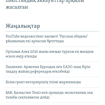
пәкістандық аккаунттар арқылы
жасалған
Жаңалықтар
YouTube видеохостинг қызметі "Русская община"
ұйымының екі арнасын бұғаттады
Орталық Азия 2025 жылы әлемде туризм ең жылдам
өскен өңір атанды
Пашинян: Армения Еуроодақ пен ЕАЭО-ның бірін
таңдау жайлы референдум өткізбейді
Білім грант иегерлерінің тізімі жарияланды
БАҚ: Қазақстан Теңіз кен орнында экологиялық заң
талабы сақталмаған дейді