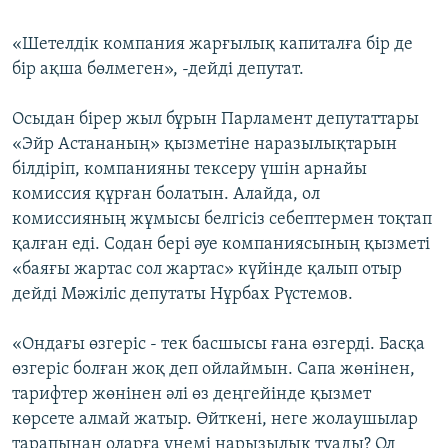
«Шетелдік компания жарғылық капиталға бір де
бір ақша бөлмеген», -дейді депутат.
Осыдан бірер жыл бұрын Парламент депутаттары
«Эйр Астананың» қызметіне наразылықтарын
білдіріп, компанияны тексеру үшін арнайы
комиссия құрған болатын. Алайда, ол
комиссияның жұмысы белгісіз себептермен тоқтап
қалған еді. Содан бері әуе компаниясының қызметі
«баяғы жартас сол жартас» күйінде қалып отыр
дейді Мәжіліс депутаты Нұрбах Рүстемов.
«Ондағы өзгеріс - тек басшысы ғана өзгерді. Басқа
өзгеріс болған жоқ деп ойлаймын. Сапа жөнінен,
тарифтер жөнінен әлі өз деңгейінде қызмет
көрсете алмай жатыр. Өйткені, неге жолаушылар
тарапынан оларға үнемі нарызылық туады? Ол