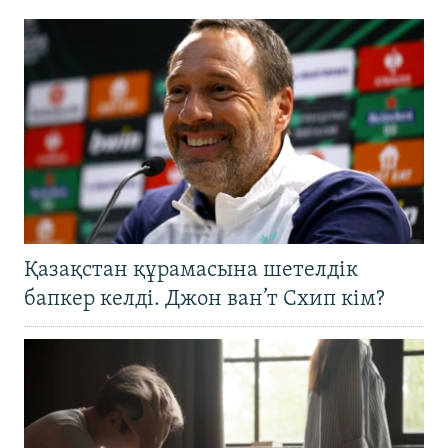
Қазақстан құрамасына шетелдік
бапкер келді. Джон ван’т Схип кім?