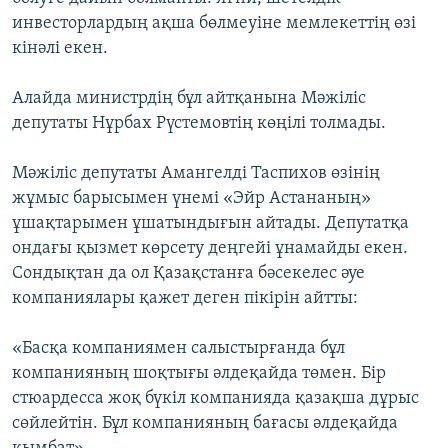
инвесторлардың ақша бөлмеуіне мемлекеттің өзі
кінәлі екен.
Алайда министрдің бұл айтқанына Мәжіліс
депутаты Нұрбах Рүстемовтің көңілі толмады.
Мәжіліс депутаты Амангелді Таспихов өзінің
жұмыс барысымен үнемі «Эйр Астананың»
ұшақтарымен ұшатындығын айтады. Депутатқа
ондағы қызмет көрсету деңгейі ұнамайды екен.
Сондықтан да ол Қазақстанға бәсекелес әуе
компаниялары қажет деген пікірін айтты:
«Басқа компаниямен салыстырғанда бұл
компанияның шоқтығы әлдеқайда төмен. Бір
стюардесса жоқ бүкіл компанияда қазақша дұрыс
сөйлейтін. Бұл компанияның бағасы әлдеқайда