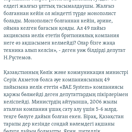
елдегі жалғыз ұлттық тасымалдаушы. Жалғыз
болғаннан кейін ол міндетті түрде монополист
болады. Монополист болғаннан кейін, әрине,
ойына келген бағасын қояды. Ал 49 пайыз
акциясына иелік ететін британиялық компания
неге өз ақшасымен келмейді? Олар бізге жаңа
техника алып келсін», - деген уәж білдірді депутат
Н.Рүстемов.
Қазақстанның Көлік және коммуникация министрі
Серік Ахметов болса әуе компаниясының 49
пайызына иелік ететін «BAE System» компаниясы
қаржы бөлмейді деген депутаттардың пікірлерімен
келіспейді. Министрдің айтуынша, 2006 жылы
аталған компания ұшақ сату алу үшін 5-6 млрд.
теңге бөлуге дайын болған екен. Бірақ, Қазақстан
тарапы дер кезінде сондай көлемдегі ақшаны
бөлуге дайын болмапты. Яғни, шетелдік