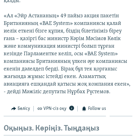
қалды.
«Ал «Эйр Астананың» 49 пайыз акция пакетін
Британияның «BAE System» компаниясы қалай
иелік еткені бізге құпия, біздің білетініміз біреу
ғана – қазіргі бас министр Кәрім Мәсімов Көлік
және коммуникация министрі болып тұрған
кезінде Парламентке келіп, осы «BAE System»
компаниясы Британияның үлкен әуе компаниясы
екенін дәлелдеп берді. Бірақ бұл тек қорғаныс
жағында жұмыс істейді екен. Азаматтық
авиацияға ешқандай қатысы жоқ компания екен»,
- дейді Мәжіліс депутаты Нұрбах Рүстемов.
Бөлісу
VPN-сіз оқу
Follow us
Оқыңыз. Көріңіз. Тыңдаңыз