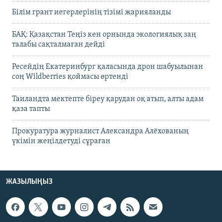
Білім грант иегерлерінің тізімі жарияланды
БАҚ: Қазақстан Теңіз кен орнында экологиялық заң
талабы сақталмаған дейді
Ресейдің Екатеринбург қаласында дрон шабуылынан
соң Wildberries қоймасы өртенді
Таиландта мектепте біреу қарудан оқ атып, алты адам
қаза тапты
Прокуратура журналист Александра Алёхованың
үкімін жеңілдетуді сұраған
ЖАЗЫЛЫҢЫЗ