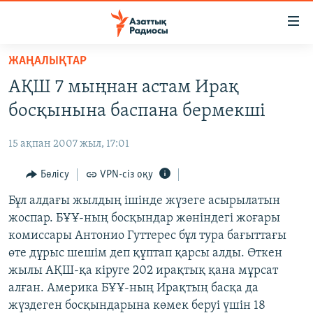
Accessibility
links
Skip
ЖАҢАЛЫҚТАР
to
ЖАҢАЛЫҚТАР
АҚШ 7 мыңнан астам Ирақ
main
САЯСАТ
content
босқынына баспана бермекші
AZATTYQTV
Skip
to
15 ақпан 2007 жыл, 17:01
ҚАҢТАР ОҚИҒАСЫ
main
АДАМ ҚҰҚЫҚТАРЫ
Бөлісу
VPN-сіз оқу
Navigation
Skip
ӘЛЕУМЕТ
Бұл алдағы жылдың ішінде жүзеге асырылатын
to
жоспар. БҰҰ-ның босқындар жөніндегі жоғары
ӘЛЕМ
Search
комиссары Антонио Гуттерес бұл тура бағыттағы
АРНАЙЫ ЖОБАЛАР
өте дұрыс шешім деп құптап қарсы алды. Өткен
жылы АҚШ-қа кіруге 202 ирақтық қана мұрсат
Русский
алған. Америка БҰҰ-ның Ирақтың басқа да
жүздеген босқындарына көмек беруі үшін 18