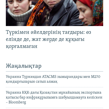
Түркімен әйелдерінің тағдыры: өз
елінде де, жат жерде де құқығы
қорғалмаған
Жаңалықтар
Украина Түркиядан ATACMS зымырандары мен M270
қондырғыларын сатып алмақ
Украина КҚК-дағы Қазақстан мұнайының экспортына
қатысы бар инфрақұрылымға шабуылдамауға келіскен
– Bloomberg