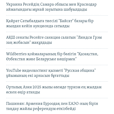
Украина Ресейдің Самара облысы мен Краснодар
аймағындағы мұнай зауытына шабуылдады
Қайрат Сатыбалдыға тиесілі "Байсат" базары бір
жылдан кейін аукционда сатылды
АҚШ сенаты Ресейге санкция салатын "Линдси Грэм
заң жобасын" мақұлдады
Wildberries қоймаларының бір бөлігін "Қазақстан,
Өзбекстан және Беларуське көшірмек"
YouTube видеохостинг қызметі "Русская община"
ұйымының екі арнасын бұғаттады
Орталық Азия 2025 жылы әлемде туризм ең жылдам
өскен өңір атанды
Пашинян: Армения Еуроодақ пен ЕАЭО-ның бірін
таңдау жайлы референдум өткізбейді