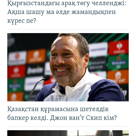
Қырғызстандағы арақ төгу челленджі:
Ақша шашу ма әлде жамандықпен
күрес пе?
Қазақстан құрамасына шетелдік
бапкер келді. Джон ван’т Схип кім?