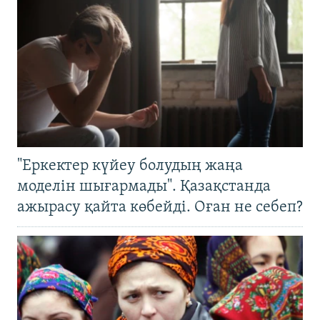
"Еркектер күйеу болудың жаңа
моделін шығармады". Қазақстанда
ажырасу қайта көбейді. Оған не себеп?