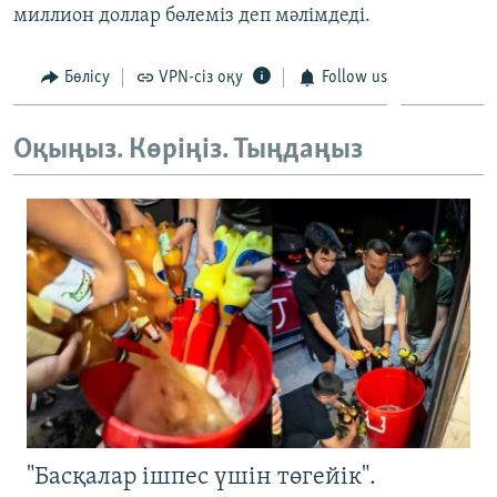
миллион доллар бөлеміз деп мәлімдеді.
ЖАЗЫЛЫҢЫЗ
Бөлісу
VPN-сіз оқу
Follow us
Басқа тілдерде
Оқыңыз. Көріңіз. Тыңдаңыз
"Басқалар ішпес үшін төгейік".