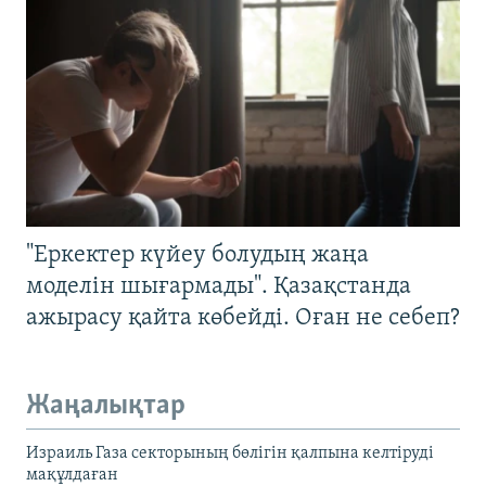
"Еркектер күйеу болудың жаңа
моделін шығармады". Қазақстанда
ажырасу қайта көбейді. Оған не себеп?
Жаңалықтар
Израиль Газа секторының бөлігін қалпына келтіруді
мақұлдаған