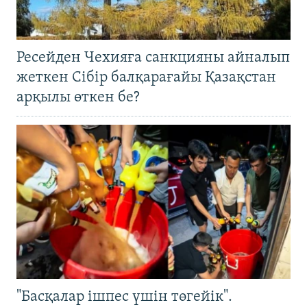
Ресейден Чехияға санкцияны айналып
жеткен Сібір балқарағайы Қазақстан
арқылы өткен бе?
"Басқалар ішпес үшін төгейік".