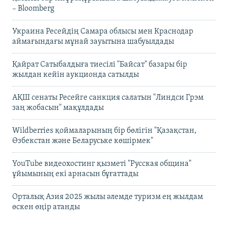
– Bloomberg
Украина Ресейдің Самара облысы мен Краснодар
аймағындағы мұнай зауытына шабуылдады
Қайрат Сатыбалдыға тиесілі "Байсат" базары бір
жылдан кейін аукционда сатылды
АҚШ сенаты Ресейге санкция салатын "Линдси Грэм
заң жобасын" мақұлдады
Wildberries қоймаларының бір бөлігін "Қазақстан,
Өзбекстан және Беларуське көшірмек"
YouTube видеохостинг қызметі "Русская община"
ұйымының екі арнасын бұғаттады
Орталық Азия 2025 жылы әлемде туризм ең жылдам
өскен өңір атанды