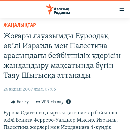
Accessibility
links
Skip
ЖАҢАЛЫҚТАР
to
ЖАҢАЛЫҚТАР
Жоғары лауазымды Еуроодақ
main
САЯСАТ
content
өкілі Израиль мен Палестина
AZATTYQTV
Skip
арасындағы бейбітшілік үдерісін
to
ҚАҢТАР ОҚИҒАСЫ
жандандыру мақсатында бүгін
main
АДАМ ҚҰҚЫҚТАРЫ
Navigation
Таяу Шығысқа аттанады
Skip
ӘЛЕУМЕТ
to
26 ақпан 2007 жыл, 07:05
ӘЛЕМ
Search
Бөлісу
VPN-сіз оқу
АРНАЙЫ ЖОБАЛАР
Еуропа Одағының сыртқы қатынастар бойынша
Русский
өкілі Бенита Ферреро-Уалднер Мысыр, Израиль,
Палестина жерлері мен Иорданияға 4-күндік