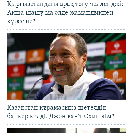
Қырғызстандағы арақ төгу челленджі:
Ақша шашу ма әлде жамандықпен
күрес пе?
Қазақстан құрамасына шетелдік
бапкер келді. Джон ван’т Схип кім?