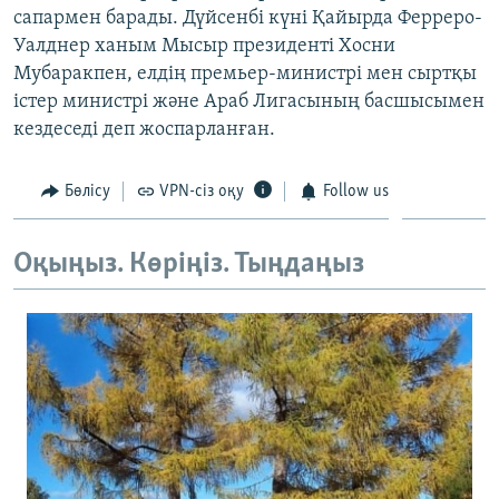
сапармен барады. Дүйсенбі күні Қайырда Ферреро-
ЖАЗЫЛЫҢЫЗ
Уалднер ханым Мысыр президенті Хосни
Мубаракпен, елдің премьер-министрі мен сыртқы
істер министрі және Араб Лигасының басшысымен
Басқа тілдерде
кездеседі деп жоспарланған.
Бөлісу
VPN-сіз оқу
Follow us
Оқыңыз. Көріңіз. Тыңдаңыз