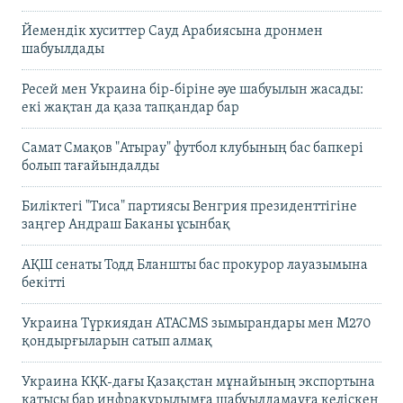
Йемендік хуситтер Сауд Арабиясына дронмен
шабуылдады
Ресей мен Украина бір-біріне әуе шабуылын жасады:
екі жақтан да қаза тапқандар бар
Самат Смақов "Атырау" футбол клубының бас бапкері
болып тағайындалды
Биліктегі "Тиса" партиясы Венгрия президенттігіне
заңгер Андраш Баканы ұсынбақ
АҚШ сенаты Тодд Бланшты бас прокурор лауазымына
бекітті
Украина Түркиядан ATACMS зымырандары мен M270
қондырғыларын сатып алмақ
Украина КҚК-дағы Қазақстан мұнайының экспортына
қатысы бар инфрақұрылымға шабуылдамауға келіскен