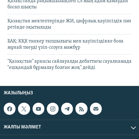
Қазақстанда рақымшылықпен 1,5 мың адам қамаудан
босап шықты
Қазақстан мектептерінде ЖИ, цифрлық қауіпсіздік пән
ретінде оқытылады
БАҚ: КҚК танкер тапшылығы мен қауіпсіздікке бола
мұнай тиеуді үзіп-созуға мәжбүр
"Қазақстан" арнасы сайлауалды дебаттағы сауалнамада
"ешқандай бұрмалау болған жоқ" дейді
ЖАЗЫЛЫҢЫЗ
ЖАЛПЫ МӘЛІМЕТ