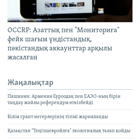
OCCRP: Азаттық пен "Мониториға"
фейк шағым үндістандық,
пәкістандық аккаунттар арқылы
жасалған
Жаңалықтар
Пашинян: Армения Еуроодақ пен ЕАЭО-ның бірін
таңдау жайлы референдум өткізбейді
Білім грант иегерлерінің тізімі жарияланды
Қазақстан "Теңізшевройлға" экологиялық талап қойды