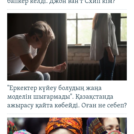
бапкер келді. Джон ван’т Схип кім?
"Еркектер күйеу болудың жаңа
моделін шығармады". Қазақстанда
ажырасу қайта көбейді. Оған не себеп?