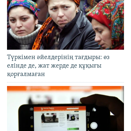
Түркімен әйелдерінің тағдыры: өз
елінде де, жат жерде де құқығы
қорғалмаған