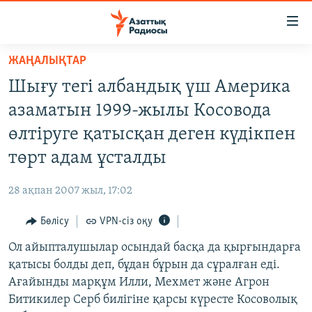
Accessibility
links
Skip
ЖАҢАЛЫҚТАР
to
ЖАҢАЛЫҚТАР
Шығу тегі албандық үш Америка
main
САЯСАТ
content
азаматын 1999-жылы Косовода
AZATTYQTV
Skip
өлтіруге қатысқан деген күдікпен
to
ҚАҢТАР ОҚИҒАСЫ
төрт адам ұсталды
main
АДАМ ҚҰҚЫҚТАРЫ
Navigation
28 ақпан 2007 жыл, 17:02
Skip
ӘЛЕУМЕТ
to
Бөлісу
VPN-сіз оқу
ӘЛЕМ
Search
Ол айыпталушылар осындай басқа да қырғындарға
АРНАЙЫ ЖОБАЛАР
қатысы болды деп, бұдан бұрын да сұралған еді.
Ағайынды марқұм Илли, Мехмет және Агрон
Русский
Битикилер Серб билігіне қарсы күресте Косоволық