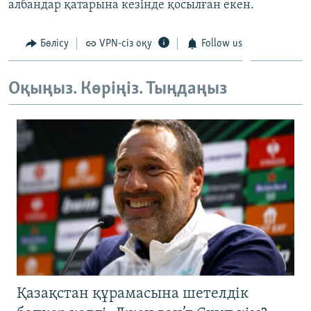
албандар қатарына кезінде қосылған екен.
ЖАЗЫЛЫҢЫЗ
Бөлісу
VPN-сіз оқу
Follow us
Басқа тілдерде
Оқыңыз. Көріңіз. Тыңдаңыз
Қазақстан құрамасына шетелдік