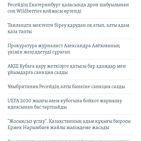
Ресейдің Екатеринбург қаласында дрон шабуылынан
соң Wildberries қоймасы өртенді
Таиландта мектепте біреу қарудан оқ атып, алты адам
қаза тапты
Прокуратура журналист Александра Алёхованың
үкімін жеңілдетуді сұраған
АҚШ Кубаға қару жеткізуге қатысы бар адамдар мен
ұйымдарға санкция салды
Ұлыбритания Ресейдің алты банкіне санкция салды
UEFA 2030 жылғы әлем кубогына бойкот жариялау
идеясынан бас тартпайды
"Жосықсыз ұстау". Қазақстанның адам құқығы бюросы
Ермек Нарымбаев жайлы мәлімдеме жасады