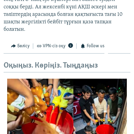
ЖАЗЫЛЫҢЫЗ
соққы берді. Ал жексенбі күні АҚШ әскері мен
тәліптердің арасында болған қақтығыста тағы 10
шақты жергілікті бейбіт тұрғын қаза тапқан
болатын.
Басқа тілдерде
Бөлісу
VPN-сіз оқу
Follow us
Оқыңыз. Көріңіз. Тыңдаңыз