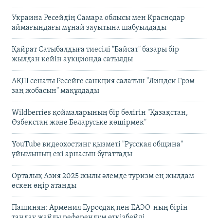
Украина Ресейдің Самара облысы мен Краснодар
аймағындағы мұнай зауытына шабуылдады
Қайрат Сатыбалдыға тиесілі "Байсат" базары бір
жылдан кейін аукционда сатылды
АҚШ сенаты Ресейге санкция салатын "Линдси Грэм
заң жобасын" мақұлдады
Wildberries қоймаларының бір бөлігін "Қазақстан,
Өзбекстан және Беларуське көшірмек"
YouTube видеохостинг қызметі "Русская община"
ұйымының екі арнасын бұғаттады
Орталық Азия 2025 жылы әлемде туризм ең жылдам
өскен өңір атанды
Пашинян: Армения Еуроодақ пен ЕАЭО-ның бірін
таңдау жайлы референдум өткізбейді