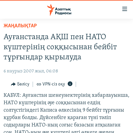
Accessibility
links
Skip
ЖАҢАЛЫҚТАР
to
ЖАҢАЛЫҚТАР
Ауғанстанда АҚШ пен НАТО
main
САЯСАТ
content
күштерінің соққысынан бейбіт
AZATTYQTV
Skip
тұрғындар қырылуда
to
ҚАҢТАР ОҚИҒАСЫ
main
6 наурыз 2007 жыл, 06:08
АДАМ ҚҰҚЫҚТАРЫ
Navigation
Skip
Бөлісу
VPN-сіз оқу
ӘЛЕУМЕТ
to
КАБУЛ: Ауғанстан шенеунектерінің хабарлауынша,
ӘЛЕМ
Search
НАТО күштерінің әуе соққысынан елдің
АРНАЙЫ ЖОБАЛАР
солтүстігіндегі Каписа өлкесінің 9 бейбіт тұрғыны
құрбан болды. Дүйсенбіге қараған түні тәліп
Русский
содырлары НАТО-ның соғыс базасын атқылаған
соң, НАТО-ның әуе күштері әлгі өлкеге әуеден