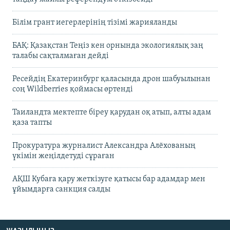
Білім грант иегерлерінің тізімі жарияланды
БАҚ: Қазақстан Теңіз кен орнында экологиялық заң
талабы сақталмаған дейді
Ресейдің Екатеринбург қаласында дрон шабуылынан
соң Wildberries қоймасы өртенді
Таиландта мектепте біреу қарудан оқ атып, алты адам
қаза тапты
Прокуратура журналист Александра Алёхованың
үкімін жеңілдетуді сұраған
АҚШ Кубаға қару жеткізуге қатысы бар адамдар мен
ұйымдарға санкция салды