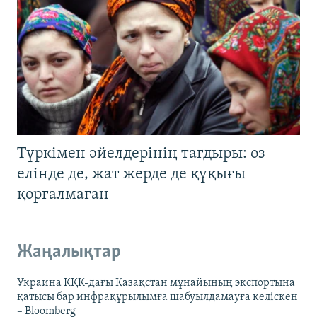
Түркімен әйелдерінің тағдыры: өз
елінде де, жат жерде де құқығы
қорғалмаған
Жаңалықтар
Украина КҚК-дағы Қазақстан мұнайының экспортына
қатысы бар инфрақұрылымға шабуылдамауға келіскен
– Bloomberg