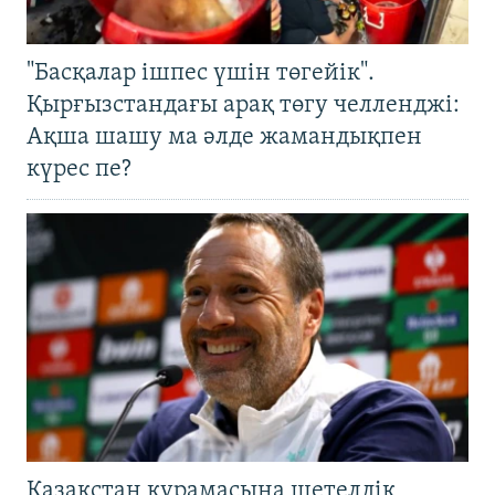
"Басқалар ішпес үшін төгейік".
Қырғызстандағы арақ төгу челленджі:
Ақша шашу ма әлде жамандықпен
күрес пе?
Қазақстан құрамасына шетелдік