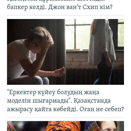
бапкер келді. Джон ван’т Схип кім?
"Еркектер күйеу болудың жаңа
моделін шығармады". Қазақстанда
ажырасу қайта көбейді. Оған не себеп?