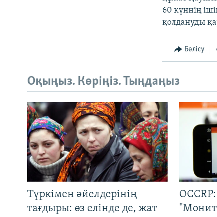
60 күннің іш
қолдануды қ
Бөлісу
Оқыңыз. Көріңіз. Тыңдаңыз
Түркімен әйелдерінің
OCCRP:
тағдыры: өз елінде де, жат
"Монит