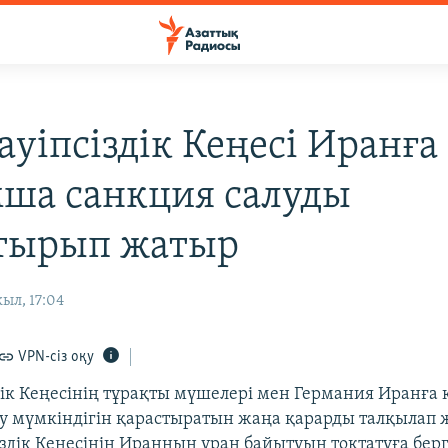
ауіпсіздік Кеңесі Иранға
ша санкция салуды
тырып жатыр
ыл, 17:04
VPN-сіз оқу
дік Кеңесінің тұрақты мүшелері мен Германия Иранға
зу мүмкіндігін қарастыратын жаңа қарарды талқылап 
іздік Кеңесінің Иранның уран байытуын тоқтатуға бер