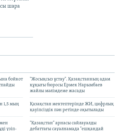
рсы шара
ына бойкот
"Жосықсыз ұстау". Қазақстанның адам
ртпайды
құқығы бюросы Ермек Нарымбаев
жайлы мәлімдеме жасады
 1,5 мың
Қазақстан мектептерінде ЖИ, цифрлық
қауіпсіздік пән ретінде оқытылады
 мен
"Қазақстан" арнасы сайлауалды
ді үзіп-
дебаттағы сауалнамада "ешқандай