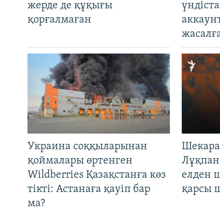
жерде де құқығы
үндіст
қорғалмаған
аккаун
жасалғ
Украина соққыларынан
Шекара
қоймалары өртенген
Лұқпан
Wildberries Қазақстанға көз
елден 
тікті: Астанаға қауіп бар
қарсы 
ма?