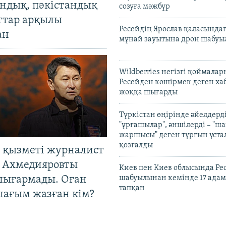
андық, пәкістандық
созуға мәжбүр
ттар арқылы
Ресейдің Ярослав қаласындағ
ан
мұнай зауытына дрон шабуы
Wildberries негізгі қоймала
Ресейден көшірмек деген ха
жоққа шығарды
Түркістан өңірінде әйелдерді
"ұрғашылар", әншілерді – "
жаршысы" деген тұрғын ұстал
қозғалды
 қызметі журналист
 Ахмедияровты
Киев пен Киев облысында Рес
шығармады. Оған
шабуылынан кемінде 17 адам
тапқан
шағым жазған кім?