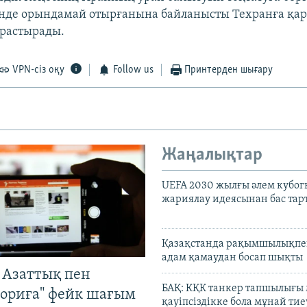
інде орындамай отырғанына байланысты Техранға қа
арастырады.
VPN-сіз оқу
Follow us
Принтерден шығару
Жаңалықтар
UEFA 2030 жылғы әлем кубог
жариялау идеясынан бас та
Қазақстанда рақымшылықпен
адам қамаудан босап шықты
 Азаттық пен
БАҚ: КҚК танкер тапшылығы
ориға" фейк шағым
қауіпсіздікке бола мұнай тиеу