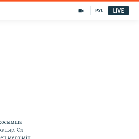
LIVE
РУС
 қосымша
жатыр. Ол
ген мерзімін