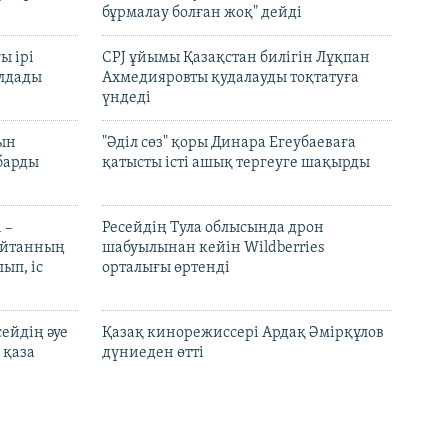
бұрмалау болған жоқ" дейді
ы ірі
CPJ ұйымы Қазақстан билігін Лұқпан
лдады
Ахмедияровты қудалауды тоқтатуға
үндеді
рын
"Әділ сөз" қоры Динара Егеубаеваға
барды
қатысты істі ашық тергеуге шақырды
 –
Ресейдің Тула облысында дрон
шайтанның
шабуылынан кейін Wildberries
ып, іс
орталығы өртенді
ейдің әуе
Қазақ кинорежиссері Ардақ Әмірқұлов
 қаза
дүниеден өтті