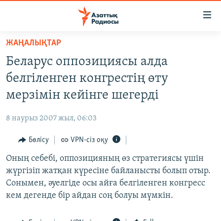
Accessibility
links
Skip
ЖАҢАЛЫҚТАР
to
ЖАҢАЛЫҚТАР
Беларус оппозициясы алда
main
САЯСАТ
content
белгіленген конгрестің өту
AZATTYQTV
Skip
мерзімін кейінге шегерді
to
ҚАҢТАР ОҚИҒАСЫ
main
8 наурыз 2007 жыл, 06:03
АДАМ ҚҰҚЫҚТАРЫ
Navigation
Skip
Бөлісу
VPN-сіз оқу
ӘЛЕУМЕТ
to
Оның себебі, оппозицияның өз стратегиясы үшін
ӘЛЕМ
Search
жүргізіп жатқан күресіне байланысты болып отыр.
АРНАЙЫ ЖОБАЛАР
Сонымен, әуелгіде осы айға белгіленген конгресс
кем дегенде бір айдан соң болуы мүмкін.
Русский