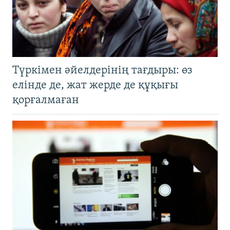
Түркімен әйелдерінің тағдыры: өз
елінде де, жат жерде де құқығы
қорғалмаған