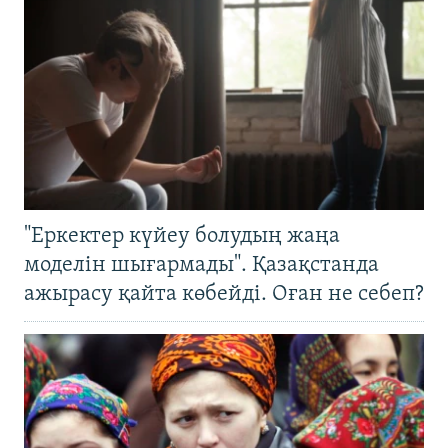
"Еркектер күйеу болудың жаңа
моделін шығармады". Қазақстанда
ажырасу қайта көбейді. Оған не себеп?