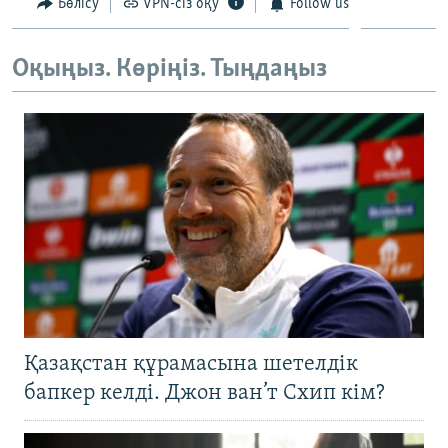
Бөлісу
VPN-сіз оқу
Follow us
ЖАЗЫЛЫҢЫЗ
Оқыңыз. Көріңіз. Тыңдаңыз
Басқа тілдерде
Қазақстан құрамасына шетелдік
бапкер келді. Джон ван’т Схип кім?