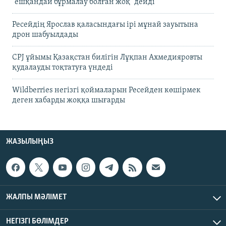
"ешқандай бұрмалау болған жоқ" дейді
Ресейдің Ярослав қаласындағы ірі мұнай зауытына
дрон шабуылдады
CPJ ұйымы Қазақстан билігін Лұқпан Ахмедияровты
қудалауды тоқтатуға үндеді
Wildberries негізгі қоймаларын Ресейден көшірмек
деген хабарды жоққа шығарды
ЖАЗЫЛЫҢЫЗ
ЖАЛПЫ МӘЛІМЕТ
НЕГІЗГІ БӨЛІМДЕР