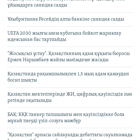
ұйымдарға санкция салды
Ұлыбритания Ресейдің алты банкіне санкция салды
UEFA 2030 жылғы әлем кубогына бойкот жариялау
идеясынан бас тартпайды
"Жосықсыз ұстау". Қазақстанның адам құқығы бюросы
Ермек Нарымбаев жайлы мәлімдеме жасады
Қазақстанда рақымшылықпен 1,5 мың адам қамаудан
босап шықты
Қазақстан мектептерінде ЖИ, цифрлық қауіпсіздік пән
ретінде оқытылады
БАҚ: КҚК танкер тапшылығы мен қауіпсіздікке бола
мұнай тиеуді үзіп-созуға мәжбүр
"Қазақстан" арнасы сайлауалды дебаттағы сауалнамада