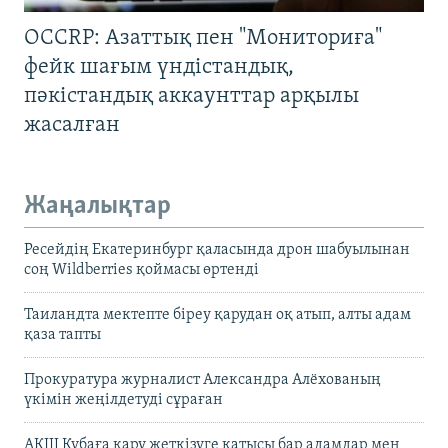
OCCRP: Азаттық пен "Мониториға"
фейк шағым үндістандық,
пәкістандық аккаунттар арқылы
жасалған
Жаңалықтар
Ресейдің Екатеринбург қаласында дрон шабуылынан
соң Wildberries қоймасы өртенді
Таиландта мектепте біреу қарудан оқ атып, алты адам
қаза тапты
Прокуратура журналист Александра Алёхованың
үкімін жеңілдетуді сұраған
АҚШ Кубаға қару жеткізуге қатысы бар адамдар мен