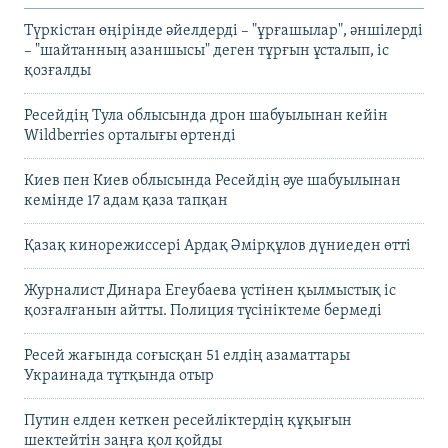
Түркістан өңірінде әйелдерді – "ұрғашылар", әншілерді
– "шайтанның азаншысы" деген тұрғын ұсталып, іс
қозғалды
Ресейдің Тула облысында дрон шабуылынан кейін
Wildberries орталығы өртенді
Киев пен Киев облысында Ресейдің әуе шабуылынан
кемінде 17 адам қаза тапқан
Қазақ кинорежиссері Ардақ Әмірқұлов дүниеден өтті
Журналист Динара Егеубаева үстінен қылмыстық іс
қозғалғанын айтты. Полиция түсініктеме бермеді
Ресей жағында соғысқан 51 елдің азаматтары
Украинада тұтқында отыр
Путин елден кеткен ресейліктердің құқығын
шектейтін заңға қол қойды