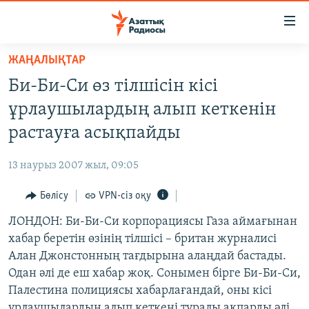
Accessibility
links
Skip
ЖАҢАЛЫҚТАР
to
ЖАҢАЛЫҚТАР
Би-Би-Си өз тілшісін кісі
main
САЯСАТ
content
ұрлаушылардың алып кеткенін
AZATTYQTV
Skip
растауға асықпайды
to
ҚАҢТАР ОҚИҒАСЫ
main
13 наурыз 2007 жыл, 09:05
АДАМ ҚҰҚЫҚТАРЫ
Navigation
Skip
Бөлісу
VPN-сіз оқу
ӘЛЕУМЕТ
to
ЛОНДОН: Би-Би-Си корпорациясы Газа аймағынан
ӘЛЕМ
Search
хабар беретін өзінің тілшісі – британ журналисі
АРНАЙЫ ЖОБАЛАР
Алан Джонстонның тағдырына алаңдай бастады.
Одан әлі де еш хабар жоқ. Сонымен бірге Би-Би-Си,
Русский
Палестина полициясы хабарлағандай, оны кісі
ұрлаушылардың алып кеткені туралы ақпарды әлі