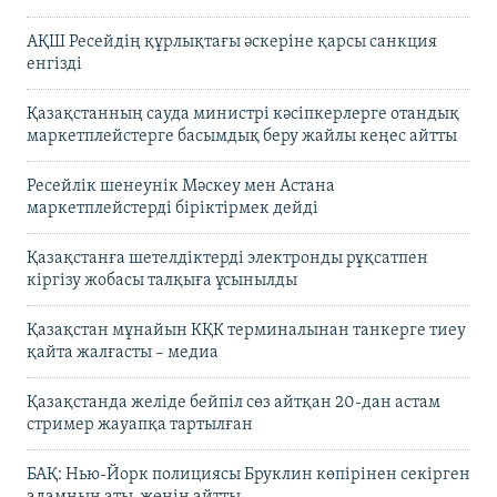
АҚШ Ресейдің құрлықтағы әскеріне қарсы санкция
енгізді
Қазақстанның сауда министрі кәсіпкерлерге отандық
маркетплейстерге басымдық беру жайлы кеңес айтты
Ресейлік шенеунік Мәскеу мен Астана
маркетплейстерді біріктірмек дейді
Қазақстанға шетелдіктерді электронды рұқсатпен
кіргізу жобасы талқыға ұсынылды
Қазақстан мұнайын КҚК терминалынан танкерге тиеу
қайта жалғасты – медиа
Қазақстанда желіде бейпіл сөз айтқан 20-дан астам
стример жауапқа тартылған
БАҚ: Нью-Йорк полициясы Бруклин көпірінен секірген