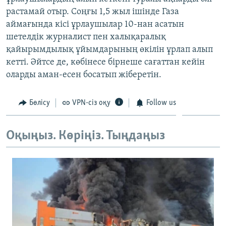
ЖАЗЫЛЫҢЫЗ
растамай отыр. Соңғы 1,5 жыл ішінде Газа
аймағында кісі ұрлаушылар 10-нан асатын
шетелдік журналист пен халықаралық
қайырымдылық ұйымдарының өкілін ұрлап алып
Басқа тілдерде
кетті. Әйтсе де, көбінесе бірнеше сағаттан кейін
оларды аман-есен босатып жіберетін.
Бөлісу
VPN-сіз оқу
Follow us
Оқыңыз. Көріңіз. Тыңдаңыз