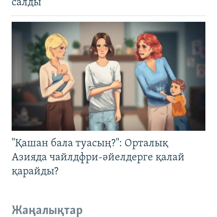
салды
"Қашан бала туасың?": Орталық
Азияда чайлдфри-әйелдерге қалай
қарайды?
Жаңалықтар