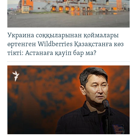
Украина соққыларынан қоймалары
өртенген Wildberries Қазақстанға көз
тікті: Астанаға қауіп бар ма?