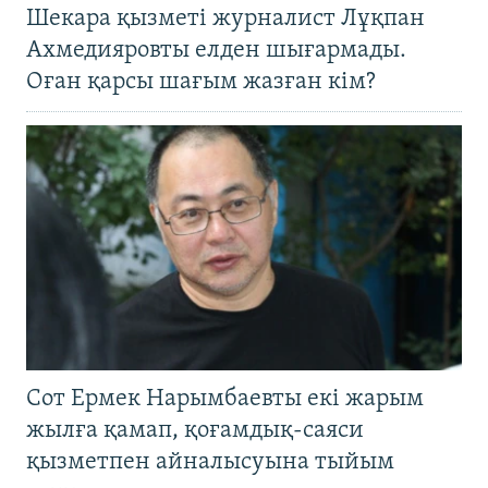
Шекара қызметі журналист Лұқпан
Ахмедияровты елден шығармады.
Оған қарсы шағым жазған кім?
Сот Ермек Нарымбаевты екі жарым
жылға қамап, қоғамдық-саяси
қызметпен айналысуына тыйым