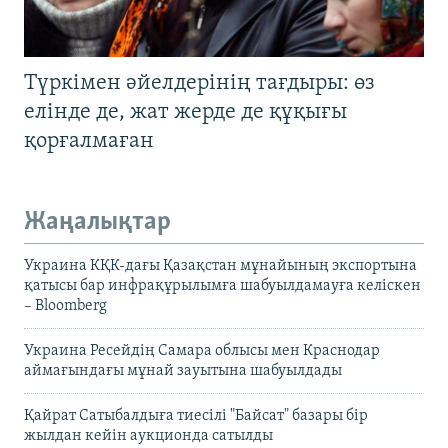
Түркімен әйелдерінің тағдыры: өз
елінде де, жат жерде де құқығы
қорғалмаған
Жаңалықтар
Украина КҚК-дағы Қазақстан мұнайының экспортына
қатысы бар инфрақұрылымға шабуылдамауға келіскен
– Bloomberg
Украина Ресейдің Самара облысы мен Краснодар
аймағындағы мұнай зауытына шабуылдады
Қайрат Сатыбалдыға тиесілі "Байсат" базары бір
жылдан кейін аукционда сатылды