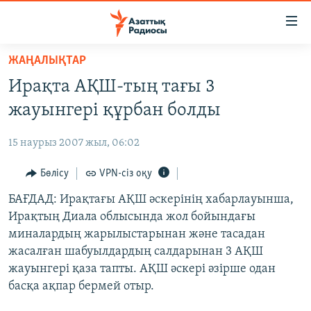
Accessibility
links
Skip
ЖАҢАЛЫҚТАР
to
ЖАҢАЛЫҚТАР
Ирақта АҚШ-тың тағы 3
main
САЯСАТ
content
жауынгері құрбан болды
AZATTYQTV
Skip
to
15 наурыз 2007 жыл, 06:02
ҚАҢТАР ОҚИҒАСЫ
main
АДАМ ҚҰҚЫҚТАРЫ
Бөлісу
VPN-сіз оқу
Navigation
Skip
ӘЛЕУМЕТ
БАҒДАД: Ирақтағы АҚШ әскерінің хабарлауынша,
to
Ирақтың Диала облысында жол бойындағы
ӘЛЕМ
Search
миналардың жарылыстарынан және тасадан
АРНАЙЫ ЖОБАЛАР
жасалған шабуылдардың салдарынан 3 АҚШ
жауынгері қаза тапты. АҚШ әскері әзірше одан
Русский
басқа ақпар бермей отыр.