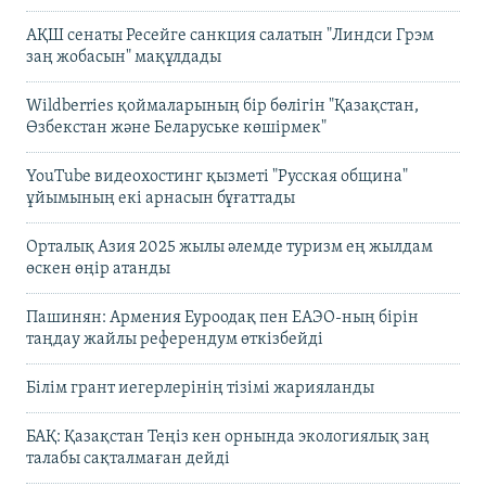
АҚШ сенаты Ресейге санкция салатын "Линдси Грэм
заң жобасын" мақұлдады
Wildberries қоймаларының бір бөлігін "Қазақстан,
Өзбекстан және Беларуське көшірмек"
YouTube видеохостинг қызметі "Русская община"
ұйымының екі арнасын бұғаттады
Орталық Азия 2025 жылы әлемде туризм ең жылдам
өскен өңір атанды
Пашинян: Армения Еуроодақ пен ЕАЭО-ның бірін
таңдау жайлы референдум өткізбейді
Білім грант иегерлерінің тізімі жарияланды
БАҚ: Қазақстан Теңіз кен орнында экологиялық заң
талабы сақталмаған дейді