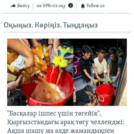
ЖАЗЫЛЫҢЫЗ
Бөлісу
VPN-сіз оқу
Follow us
Оқыңыз. Көріңіз. Тыңдаңыз
Басқа тілдерде
"Басқалар ішпес үшін төгейік".
Қырғызстандағы арақ төгу челленджі:
Ақша шашу ма әлде жамандықпен