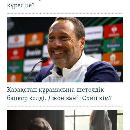
күрес пе?
Қазақстан құрамасына шетелдік
бапкер келді. Джон ван’т Схип кім?