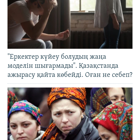
"Еркектер күйеу болудың жаңа
моделін шығармады". Қазақстанда
ажырасу қайта көбейді. Оған не себеп?