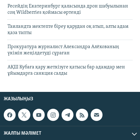
Ресейдің Екатеринбург қаласында дрон шабуылынан
соң Wildberries қоймасы өртенді
Таиландта мектепте біреу қарудан оқ атып, алты адам
қаза тапты
Прокуратура журналист Александра Алёхованың
үкімін жеңілдетуді сұраған
АҚШ Кубаға қару жеткізуге қатысы бар адамдар мен
ұйымдарға санкция салды
ЖАЗЫЛЫҢЫЗ
ЖАЛПЫ МӘЛІМЕТ