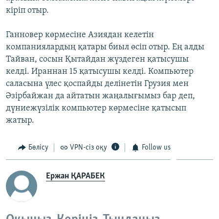
кіріп отыр.
Ганновер көрмесіне Азиядан келетін
компаниялардың қатары биыл өсіп отыр. Ең алды
Тайван, сосын Қытайдан жүздеген қатысушы
келді. Ираннан 15 қатысушы келді. Компьютер
саласына үлес қоспайды делінетін Грузия мен
Әзірбайжан да айтатын жаңалығымыз бар деп,
дүниежүзілік компьютер көрмесіне қатысып
жатыр.
Бөлісу
VPN-сіз оқу
Follow us
Ержан ҚАРАБЕК