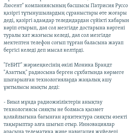
Люсент" компаниясының басшысы Патрисия Руссо
қазіргі тұтынушылардың сұраныстары өте жоғары
деді, қазіргі адамдар теледидардан сүйікті хабарын
көріп отырып, дәл сол мезгілде достарына көргені
туралы хат жазғысы келеді, дәл сол мезгілде
мектептен телефон соғып тұрған баласына жауап
бергісі келеді деп мысал келтірді.
"ГеБИТ" жәрмеңкесінің өкілі Моника Брандт
"Азаттық" радиосына берген сұхбатында көрмеге
шығарылған технологияларда жаңалық ашу
ұмтылысы мықты деді:
- Биыл мұнда радиожиіліктерін анықтау
технологиясы сияқты не болмаса қызмет
қолайлығына бағынған архитектура сияқты өзекті
тақырыптар алға шығып отыр. Инновациялар
арасына телематика және навигация жүйелері