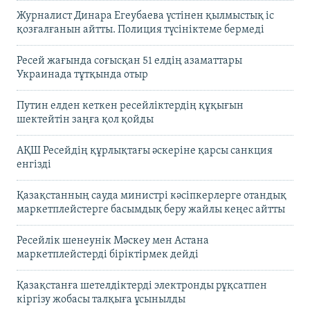
Журналист Динара Егеубаева үстінен қылмыстық іс
қозғалғанын айтты. Полиция түсініктеме бермеді
Ресей жағында соғысқан 51 елдің азаматтары
Украинада тұтқында отыр
Путин елден кеткен ресейліктердің құқығын
шектейтін заңға қол қойды
АҚШ Ресейдің құрлықтағы әскеріне қарсы санкция
енгізді
Қазақстанның сауда министрі кәсіпкерлерге отандық
маркетплейстерге басымдық беру жайлы кеңес айтты
Ресейлік шенеунік Мәскеу мен Астана
маркетплейстерді біріктірмек дейді
Қазақстанға шетелдіктерді электронды рұқсатпен
кіргізу жобасы талқыға ұсынылды