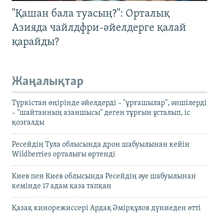
"Қашан бала туасың?": Орталық
Азияда чайлдфри-әйелдерге қалай
қарайды?
Жаңалықтар
Түркістан өңірінде әйелдерді – "ұрғашылар", әншілерді
– "шайтанның азаншысы" деген тұрғын ұсталып, іс
қозғалды
Ресейдің Тула облысында дрон шабуылынан кейін
Wildberries орталығы өртенді
Киев пен Киев облысында Ресейдің әуе шабуылынан
кемінде 17 адам қаза тапқан
Қазақ кинорежиссері Ардақ Әмірқұлов дүниеден өтті