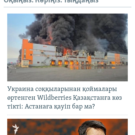
Оқыңыз. Көріңіз. Тыңдаңыз
Украина соққыларынан қоймалары
өртенген Wildberries Қазақстанға көз
тікті: Астанаға қауіп бар ма?