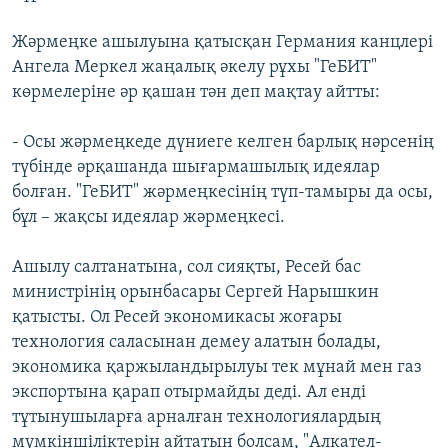
Жәрмеңке ашылуына қатысқан Германия канцлері
Ангела Меркел жаңалық әкелу рұхы "ГеБИТ"
көрмелеріне әр қашан тән деп мақтау айтты:
- Осы жәрмеңкеде дүниеге келген барлық нәрсенің
түбінде әрқашанда шығармашылық идеялар
болған. "ГеБИТ" жәрмеңкесінің түп-тамыры да осы,
бұл – жақсы идеялар жәрмеңкесі.
Ашылу салтанатына, сол сияқты, Ресей бас
министрінің орынбасары Сергей Нарышкин
қатысты. Ол Ресей экономикасы жоғары
технология саласынан демеу алатын болады,
экономика қаржыландырылуы тек мұнай мен газ
экспортына қарап отырмайды деді. Ал енді
тұтынушыларға арналған технологиялардың
мүмкіншіліктерін айтатын болсам, "Алкател-