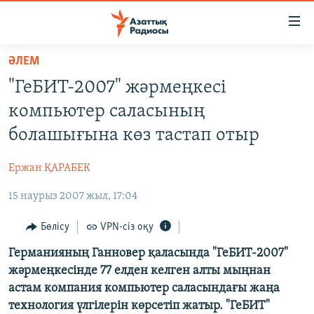
Accessibility
links
Skip
ӘЛЕМ
to
ЖАҢАЛЫҚТАР
"ГеБИТ-2007" жәрмеңкесі
main
САЯСАТ
content
компьютер саласының
AZATTYQTV
Skip
болашығына көз тастап отыр
to
ҚАҢТАР ОҚИҒАСЫ
main
Ержан ҚАРАБЕК
АДАМ ҚҰҚЫҚТАРЫ
Navigation
Skip
15 наурыз 2007 жыл, 17:04
ӘЛЕУМЕТ
to
ӘЛЕМ
Бөлісу
VPN-сіз оқу
Search
АРНАЙЫ ЖОБАЛАР
Германияның Ганновер қаласында "ГеБИТ-2007"
жәрмеңкесінде 77 елден келген алты мыңнан
астам компания компьютер саласындағы жаңа
Русский
технология үлгілерін көрсетіп жатыр. "ГеБИТ"