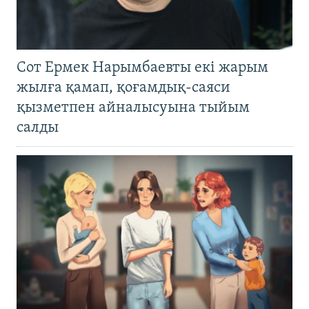
Сот Ермек Нарымбаевты екі жарым
жылға қамап, қоғамдық-саяси
қызметпен айналысуына тыйым
салды