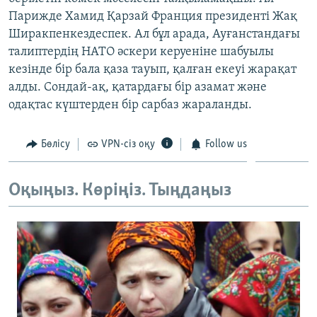
ЖАЗЫЛЫҢЫЗ
Парижде Хамид Қарзай Франция президенті Жақ
Ширакпенкездеспек. Ал бұл арада, Ауғанстандағы
талиптердің НАТО әскери керуеніне шабуылы
кезінде бір бала қаза тауып, қалған екеуі жарақат
Басқа тілдерде
алды. Сондай-ақ, қатардағы бір азамат және
одақтас күштерден бір сарбаз жараланды.
Бөлісу
VPN-сіз оқу
Follow us
Оқыңыз. Көріңіз. Тыңдаңыз