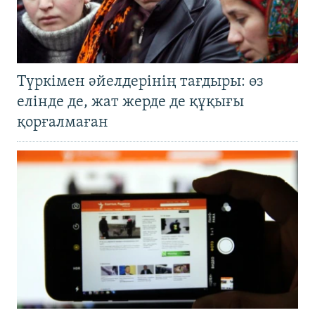
Түркімен әйелдерінің тағдыры: өз
елінде де, жат жерде де құқығы
қорғалмаған