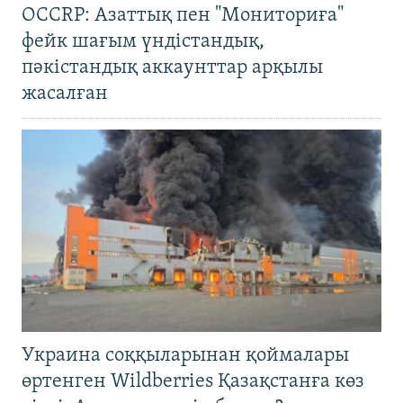
OCCRP: Азаттық пен "Мониториға"
фейк шағым үндістандық,
пәкістандық аккаунттар арқылы
жасалған
Украина соққыларынан қоймалары
өртенген Wildberries Қазақстанға көз