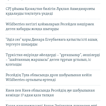
CPJ ұйымы Қазақстан билігін Лұқпан Ахмедияровты
қудалауды тоқтатуға үндеді
Wildberries негізгі қоймаларын Ресейден көшірмек
деген хабарды жоққа шығарды
"Әділ сөз" қоры Динара Егеубаеваға қатысты істі ашық
тергеуге шақырды
Түркістан өңірінде әйелдерді – "ұрғашылар", әншілерді
– "шайтанның жаршысы" деген тұрғын ұсталып, іс
қозғалды
Ресейдің Тула облысында дрон шабуылынан кейін
Wildberries орталығы өртенді
Киев пен Киев облысында Ресейдің әуе шабуылынан
кемінде 17 адам қаза тапқан