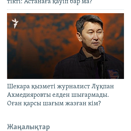
тікті: Астанаға қауіп бар ма?
Шекара қызметі журналист Лұқпан
Ахмедияровты елден шығармады.
Оған қарсы шағым жазған кім?
Жаңалықтар