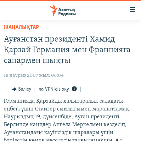
Accessibility
links
Skip
ЖАҢАЛЫҚТАР
to
ЖАҢАЛЫҚТАР
Ауғанстан президенті Хамид
main
САЯСАТ
content
Қарзай Германия мен Францияға
AZATTYQTV
Skip
сапармен шықты
to
ҚАҢТАР ОҚИҒАСЫ
main
18 наурыз 2007 жыл, 06:04
АДАМ ҚҰҚЫҚТАРЫ
Navigation
Skip
Бөлісу
VPN-сіз оқу
ӘЛЕУМЕТ
to
Германияда Қарзайды халықаралық саладағы
ӘЛЕМ
Search
еңбегі үшін Стайгер сыйлығымен марапаттамақ.
АРНАЙЫ ЖОБАЛАР
Наурыздың 19, дүйсенбіде, Ауған президенті
Берлинде канцлер Ангела Меркелмен кездесіп,
Русский
Ауғанстандағы қауіпсіздік шаралары үшін
берілетін көмек мәселесін талқыламақшы. Ал