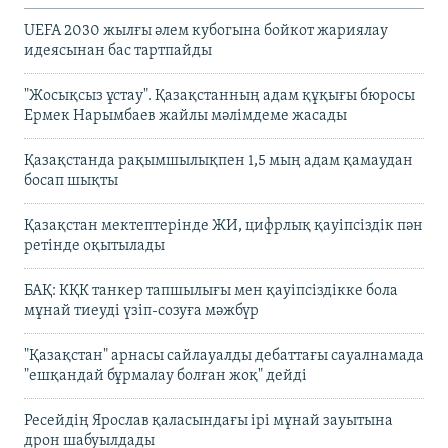
UEFA 2030 жылғы әлем кубогына бойкот жариялау
идеясынан бас тартпайды
"Жосықсыз ұстау". Қазақстанның адам құқығы бюросы
Ермек Нарымбаев жайлы мәлімдеме жасады
Қазақстанда рақымшылықпен 1,5 мың адам қамаудан
босап шықты
Қазақстан мектептерінде ЖИ, цифрлық қауіпсіздік пән
ретінде оқытылады
БАҚ: КҚК танкер тапшылығы мен қауіпсіздікке бола
мұнай тиеуді үзіп-созуға мәжбүр
"Қазақстан" арнасы сайлауалды дебаттағы сауалнамада
"ешқандай бұрмалау болған жоқ" дейді
Ресейдің Ярослав қаласындағы ірі мұнай зауытына
дрон шабуылдады