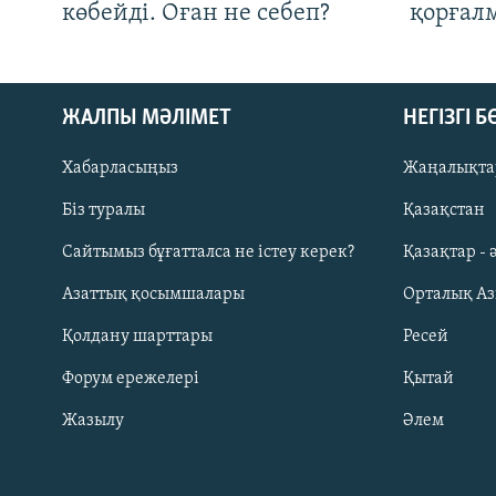
көбейді. Оған не себеп?
қорғал
ЖАЛПЫ МӘЛІМЕТ
НЕГІЗГІ 
Хабарласыңыз
Жаңалықта
Біз туралы
Қазақстан
Русский
Сайтымыз бұғатталса не істеу керек?
Қазақтар - 
Азаттық қосымшалары
Орталық А
ЖАЗЫЛЫҢЫЗ
Қолдану шарттары
Ресей
Форум ережелері
Қытай
Жазылу
Әлем
Басқа тілдерде