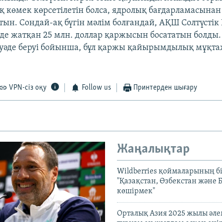
 көмек көрсетілетін болса, ядролық бағдарламасынан 
атын. Сондай-ақ бүгін мәлім болғандай, АҚШ Солтүсті
де жатқан 25 млн. доллар қаржысын босататын болды.
уәде беруі бойынша, бұл қаржы қайырымдылық мұқт
VPN-сіз оқу
Follow us
Принтерден шығару
Жаңалықтар
Wildberries қоймаларының бі
"Қазақстан, Өзбекстан және 
көшірмек"
Орталық Азия 2025 жылы әл