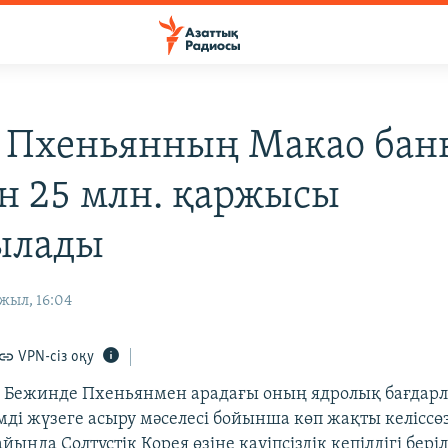
 Пхеньянның Макао бан
н 25 млн. қаржысы
ылады
жыл, 16:04
VPN-сіз оқу
 Бежинде Пхеньянмен арадағы оның ядролық бағдар
мді жүзеге асыру мәселесі бойынша көп жақты келіссө
йында Солтүстік Корея өзіне қауіпсіздік кепілдігі беріл