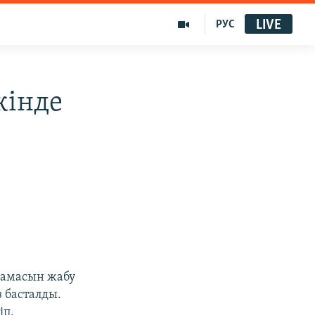
LIVE
РУС
кінде
ламасын жабу
з басталды.
іп,