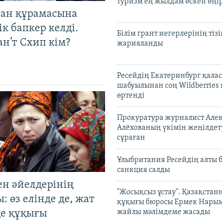
туризм ең жылдам өскен өңі
тан құрамасына
к бапкер келді.
Білім грант иегерлерінің тізі
н’т Схип кім?
жарияланды
Ресейдің Екатеринбург қала
шабуылынан соң Wildberries
өртенді
Прокуратура журналист Але
Алёхованың үкімін жеңілдет
сұраған
Ұлыбритания Ресейдің алты 
санкция салды
ен әйелдерінің
"Жосықсыз ұстау". Қазақста
: өз елінде де, жат
құқығы бюросы Ермек Нары
де құқығы
жайлы мәлімдеме жасады