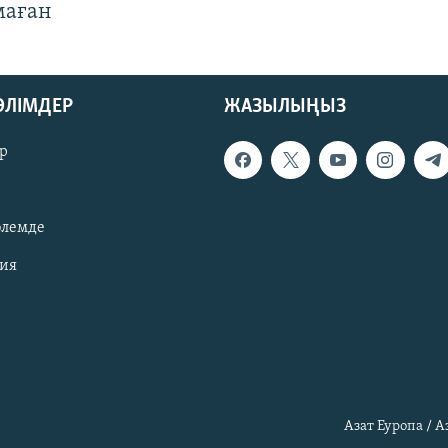
маған
БӨЛІМДЕР
ЖАЗЫЛЫҢЫЗ
р
әлемде
зия
Азат Еуропа / 