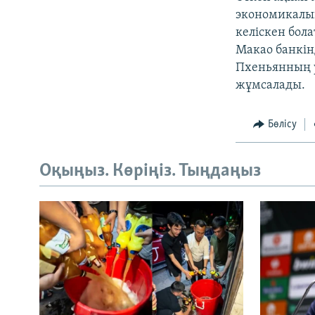
экономикалық
келіскен бол
Макао банкін
Пхеньянның 
жұмсалады.
Бөлісу
Оқыңыз. Көріңіз. Тыңдаңыз