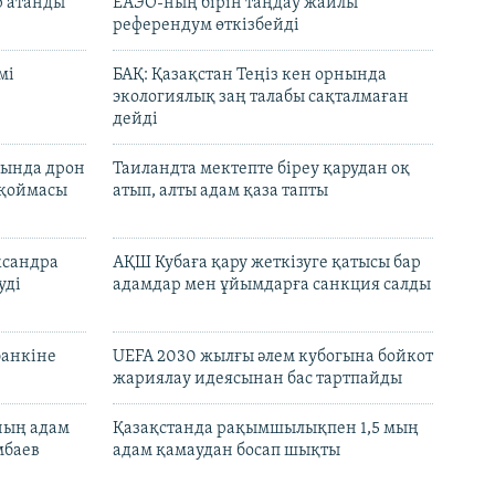
р атанды
ЕАЭО-ның бірін таңдау жайлы
референдум өткізбейді
мі
БАҚ: Қазақстан Теңіз кен орнында
экологиялық заң талабы сақталмаған
дейді
сында дрон
Таиландта мектепте біреу қарудан оқ
 қоймасы
атып, алты адам қаза тапты
ксандра
АҚШ Кубаға қару жеткізуге қатысы бар
уді
адамдар мен ұйымдарға санкция салды
банкіне
UEFA 2030 жылғы әлем кубогына бойкот
жариялау идеясынан бас тартпайды
нның адам
Қазақстанда рақымшылықпен 1,5 мың
мбаев
адам қамаудан босап шықты