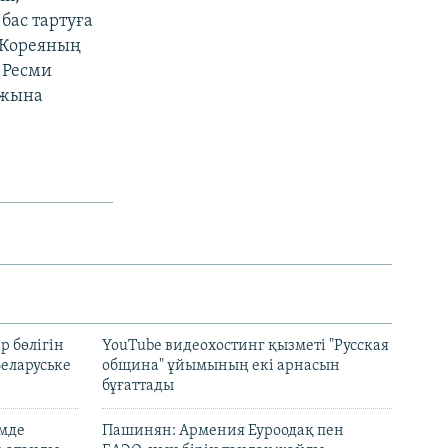
бас тартуға
к Кореяның
 Ресми
ажына
р бөлігін
YouTube видеохостинг қызметі "Русская
Беларуське
община" ұйымының екі арнасын
бұғаттады
емде
Пашинян: Армения Еуроодақ пен