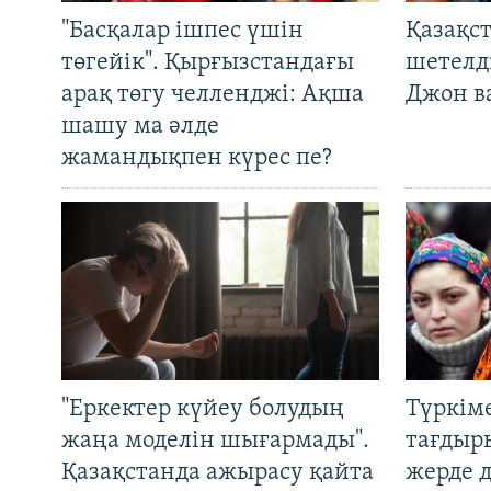
"Басқалар ішпес үшін
Қазақс
төгейік". Қырғызстандағы
шетелді
арақ төгу челленджі: Ақша
Джон ва
шашу ма әлде
жамандықпен күрес пе?
"Еркектер күйеу болудың
Түркім
жаңа моделін шығармады".
тағдыры
Қазақстанда ажырасу қайта
жерде 