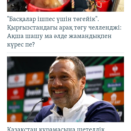
"Басқалар ішпес үшін төгейік".
Қырғызстандағы арақ төгу челленджі:
Ақша шашу ма әлде жамандықпен
күрес пе?
Қазақстан құрамасына шетелдік