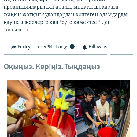
ЖАЗЫЛЫҢЫЗ
провинцияларының аралығындағы шекараға
жақын жатқан аудандардан көптеген адамдарды
қауіпсіз жерлерге көшіруге көмектесті деп
жазылған.
Басқа тілдерде
Бөлісу
VPN-сіз оқу
Follow us
Оқыңыз. Көріңіз. Тыңдаңыз