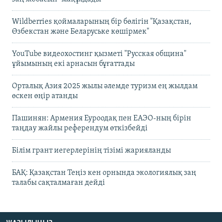
Wildberries қоймаларының бір бөлігін "Қазақстан,
Өзбекстан және Беларуське көшірмек"
YouTube видеохостинг қызметі "Русская община"
ұйымының екі арнасын бұғаттады
Орталық Азия 2025 жылы әлемде туризм ең жылдам
өскен өңір атанды
Пашинян: Армения Еуроодақ пен ЕАЭО-ның бірін
таңдау жайлы референдум өткізбейді
Білім грант иегерлерінің тізімі жарияланды
БАҚ: Қазақстан Теңіз кен орнында экологиялық заң
талабы сақталмаған дейді