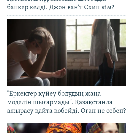
бапкер келді. Джон ван’т Схип кім?
"Еркектер күйеу болудың жаңа
моделін шығармады". Қазақстанда
ажырасу қайта көбейді. Оған не себеп?