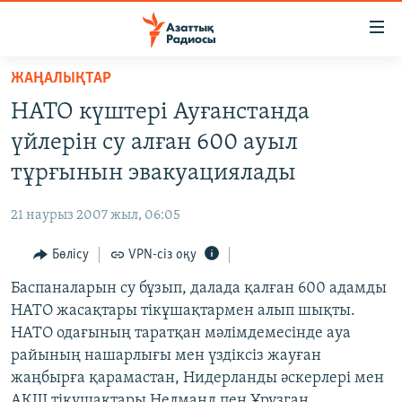
Accessibility
links
Skip
ЖАҢАЛЫҚТАР
to
ЖАҢАЛЫҚТАР
НАТО күштері Ауғанстанда
main
САЯСАТ
content
үйлерін су алған 600 ауыл
AZATTYQTV
Skip
тұрғынын эвакуациялады
to
ҚАҢТАР ОҚИҒАСЫ
main
21 наурыз 2007 жыл, 06:05
АДАМ ҚҰҚЫҚТАРЫ
Navigation
Skip
Бөлісу
VPN-сіз оқу
ӘЛЕУМЕТ
to
Баспаналарын су бұзып, далада қалған 600 адамды
ӘЛЕМ
Search
НАТО жасақтары тікұшақтармен алып шықты.
АРНАЙЫ ЖОБАЛАР
НАТО одағының таратқан мәлімдемесінде ауа
райының нашарлығы мен үздіксіз жауған
Русский
жаңбырға қарамастан, Нидерланды әскерлері мен
АҚШ тікұшақтары Нелманд пен Ұрұзган