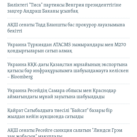
Биліктегі "Тиса" партиясы Венгрия президенттігіне
заңгер Андраш Баканы ұсынбақ
АҚШ сенаты Тодд Бланшты бас прокурор лауазымына
бекітті
Украина Түркиядан ATACMS зымырандары мен M270
қондырғыларын сатып алмақ
Украина КҚК-дағы Қазақстан мұнайының экспортына
қатысы бар инфрақұрылымға шабуылдамауға келіскен
– Bloomberg
Украина Ресейдің Самара облысы мен Краснодар
аймағындағы мұнай зауытына шабуылдады
Қайрат Сатыбалдыға тиесілі "Байсат" базары бір
жылдан кейін аукционда сатылды
АҚШ сенаты Ресейге санкция салатын "Линдси Грэм
заң жобасын" мақұлдады