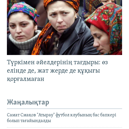
Түркімен әйелдерінің тағдыры: өз
елінде де, жат жерде де құқығы
қорғалмаған
Жаңалықтар
Самат Смақов "Атырау" футбол клубының бас бапкері
болып тағайындалды