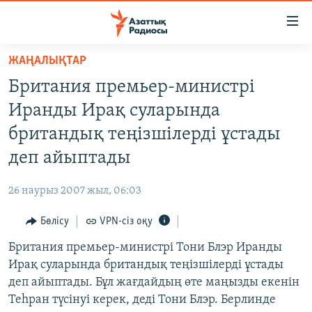
Accessibility
links
Skip
ЖАҢАЛЫҚТАР
to
ЖАҢАЛЫҚТАР
Британия премьер-министрі
main
САЯСАТ
content
Иранды Ирақ суларында
AZATTYQTV
Skip
британдық теңізшілерді ұстады
to
ҚАҢТАР ОҚИҒАСЫ
деп айыптады
main
АДАМ ҚҰҚЫҚТАРЫ
Navigation
26 наурыз 2007 жыл, 06:03
Skip
ӘЛЕУМЕТ
to
Бөлісу
VPN-сіз оқу
ӘЛЕМ
Search
Британия премьер-министрі Тони Блэр Иранды
АРНАЙЫ ЖОБАЛАР
Ирақ суларында британдық теңізшілерді ұстады
деп айыптады. Бұл жағдайдың өте маңызды екенін
Русский
Теһран түсінуі керек, деді Тони Блэр. Берлинде