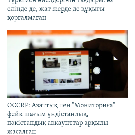
Түркімен әйелдерінің тағдыры: өз
елінде де, жат жерде де құқығы
қорғалмаған
OCCRP: Азаттық пен "Мониториға"
фейк шағым үндістандық,
пәкістандық аккаунттар арқылы
жасалған