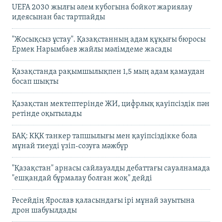
UEFA 2030 жылғы әлем кубогына бойкот жариялау
идеясынан бас тартпайды
"Жосықсыз ұстау". Қазақстанның адам құқығы бюросы
Ермек Нарымбаев жайлы мәлімдеме жасады
Қазақстанда рақымшылықпен 1,5 мың адам қамаудан
босап шықты
Қазақстан мектептерінде ЖИ, цифрлық қауіпсіздік пән
ретінде оқытылады
БАҚ: КҚК танкер тапшылығы мен қауіпсіздікке бола
мұнай тиеуді үзіп-созуға мәжбүр
"Қазақстан" арнасы сайлауалды дебаттағы сауалнамада
"ешқандай бұрмалау болған жоқ" дейді
Ресейдің Ярослав қаласындағы ірі мұнай зауытына
дрон шабуылдады