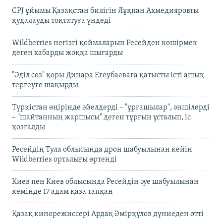
CPJ ұйымы Қазақстан билігін Лұқпан Ахмедияровты
қудалауды тоқтатуға үндеді
Wildberries негізгі қоймаларын Ресейден көшірмек
деген хабарды жоққа шығарды
"Әділ сөз" қоры Динара Егеубаеваға қатысты істі ашық
тергеуге шақырды
Түркістан өңірінде әйелдерді – "ұрғашылар", әншілерді
– "шайтанның жаршысы" деген тұрғын ұсталып, іс
қозғалды
Ресейдің Тула облысында дрон шабуылынан кейін
Wildberries орталығы өртенді
Киев пен Киев облысында Ресейдің әуе шабуылынан
кемінде 17 адам қаза тапқан
Қазақ кинорежиссері Ардақ Әмірқұлов дүниеден өтті