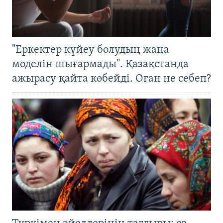
"Еркектер күйеу болудың жаңа
моделін шығармады". Қазақстанда
ажырасу қайта көбейді. Оған не себеп?