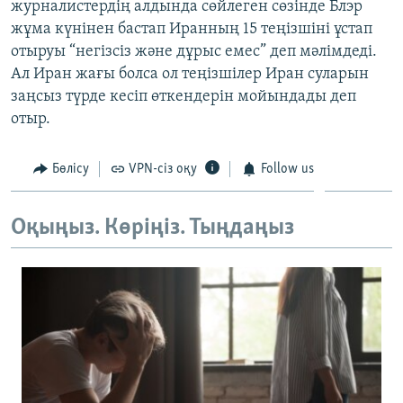
журналистердің алдында сөйлеген сөзінде Блэр
ЖАЗЫЛЫҢЫЗ
жұма күнінен бастап Иранның 15 теңізшіні ұстап
отыруы “негізсіз және дұрыс емес” деп мәлімдеді.
Ал Иран жағы болса ол теңізшілер Иран суларын
заңсыз түрде кесіп өткендерін мойындады деп
Басқа тілдерде
отыр.
Бөлісу
VPN-сіз оқу
Follow us
Оқыңыз. Көріңіз. Тыңдаңыз