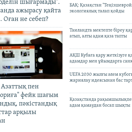
оделін шығармады".
БАҚ: Қазақстан "Теңізшеврой
танда ажырасу қайта
экологиялық талап қойды
. Оған не себеп?
Таиландта мектепте біреу қа
атып, алты адам қаза тапты
АҚШ Кубаға қару жеткізуге қ
адамдар мен ұйымдарға сан
UEFA 2030 жылғы әлем кубог
жариялау идеясынан бас та
 Азаттық пен
ориға" фейк шағым
Қазақстанда рақымшылықпен
андық, пәкістандық
адам қамаудан босап шықты
ттар арқылы
ан