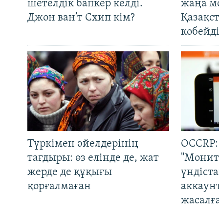
шетелдік бапкер келді.
жаңа м
Джон ван’т Схип кім?
Қазақс
көбейді
Түркімен әйелдерінің
OCCRP:
тағдыры: өз елінде де, жат
"Монит
жерде де құқығы
үндіст
қорғалмаған
аккаун
жасалғ