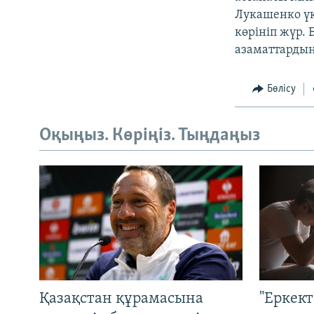
Лукашенко үк
көрініп жүр.
азаматтардың
Бөлісу
Оқыңыз. Көріңіз. Тыңдаңыз
Қазақстан құрамасына
"Еркек