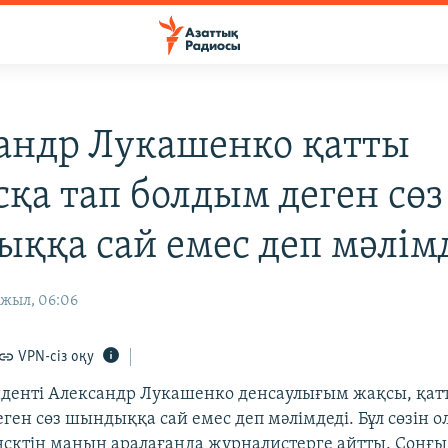
андр Лукашенко қатты
сқа тап болдым деген сөз
ққа сай емес деп мәлім
 жыл, 06:06
VPN-сіз оқу
иденті Александр Лукашенко денсаулығым жақсы, қат
ген сөз шындыққа сай емес деп мәлімдеді. Бұл сөзін о
сктің маңын аралағанда журналистерге айтты. Соңғы