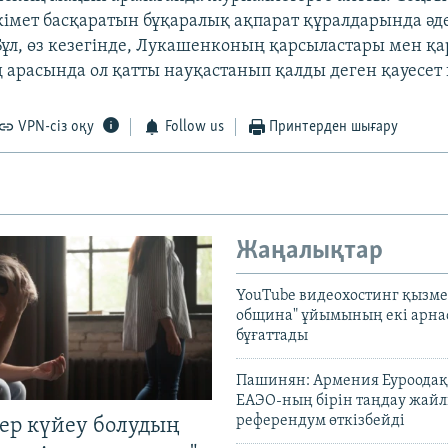
імет басқаратын бұқаралық ақпарат құралдарында әде
 Бұл, өз кезегінде, Лукашенконың қарсыластары мен 
 арасында ол қатты науқастанып қалды деген қауесет
VPN-сіз оқу
Follow us
Принтерден шығару
Жаңалықтар
YouTube видеохостинг қызмет
община" ұйымының екі арн
бұғаттады
Пашинян: Армения Еуроодақ
ЕАЭО-ның бірін таңдау жай
референдум өткізбейді
тер күйеу болудың