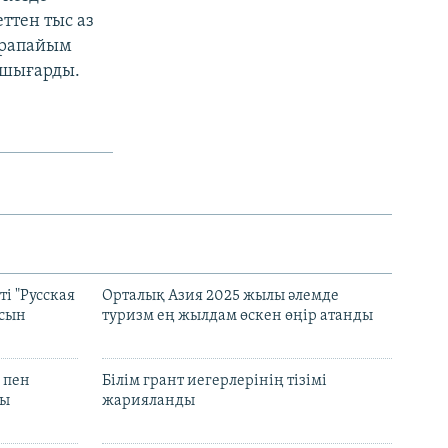
ттен тыс аз
қарапайым
 шығарды.
і "Русская
Орталық Азия 2025 жылы әлемде
асын
туризм ең жылдам өскен өңір атанды
 пен
Білім грант иегерлерінің тізімі
лы
жарияланды