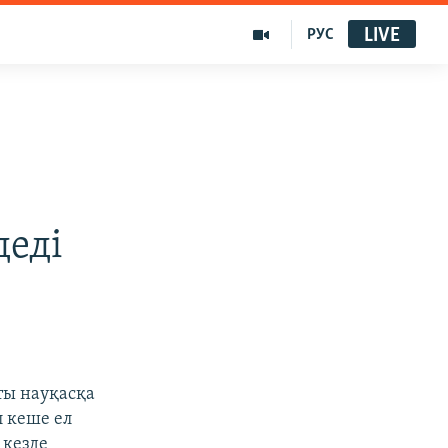
LIVE
РУС
деді
ты науқасқа
л кеше ел
 кезде