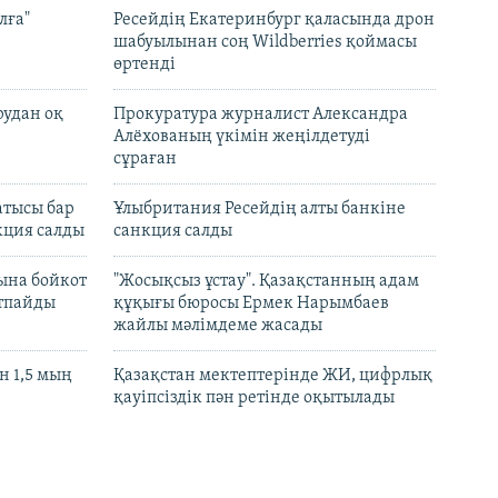
лға"
Ресейдің Екатеринбург қаласында дрон
шабуылынан соң Wildberries қоймасы
өртенді
рудан оқ
Прокуратура журналист Александра
Алёхованың үкімін жеңілдетуді
сұраған
атысы бар
Ұлыбритания Ресейдің алты банкіне
кция салды
санкция салды
ына бойкот
"Жосықсыз ұстау". Қазақстанның адам
ртпайды
құқығы бюросы Ермек Нарымбаев
жайлы мәлімдеме жасады
 1,5 мың
Қазақстан мектептерінде ЖИ, цифрлық
қауіпсіздік пән ретінде оқытылады