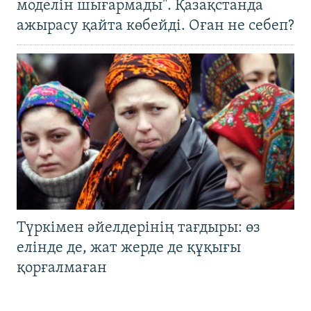
моделін шығармады". Қазақстанда
ажырасу қайта көбейді. Оған не себеп?
Түркімен әйелдерінің тағдыры: өз
елінде де, жат жерде де құқығы
қорғалмаған