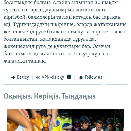
босатпақшы болған. Алайда ашынған 30 шақты
тұрғын сот орындаушыларын жатақханаға
кіргізбей, бөлмелерін тастап кетуден бас тартқан
еді. Тұрғындардың пікірінше, оларда жатақхананы
жекешелендіруге байланысты құжаттар жеткілікті
болғандықтан, жатақханада тұруға да,
жекешелендіруге де құқықтары бар. Осыған
байланысты қозғалған сот ісі 11 сәуір күні өз
жалғасын таппақ.
Бөлісу
VPN-сіз оқу
Follow us
Оқыңыз. Көріңіз. Тыңдаңыз