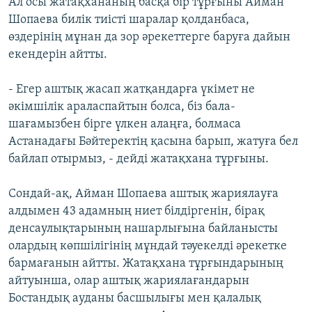
Ал осы жатақхананың басқа бір тұрғыны Айман
Шопаева билік тиісті шаралар қолданбаса,
өздерінің мұнан да зор әрекеттерге баруға дайын
екендерін айтты.
- Егер аштық жасап жатқандарға үкімет не
әкімшілік араласпайтын болса, біз бала-
шағамызбен бірге үлкен алаңға, болмаса
Астанадағы Бәйтеректің қасына барып, жатуға бел
байлап отырмыз, - дейді жатақхана тұрғыны.
Сондай-ақ, Айман Шопаева аштық жариялауға
алдымен 43 адамның ниет білдіргенін, бірақ
денсаулықтарының нашарлығына байланысты
олардың көпшілігінің мұндай тәуекелді әрекетке
бармағанын айтты. Жатақхана тұрғындарының
айтуынша, олар аштық жариялағандарын
Бостандық ауданы басшылығы мен қалалық