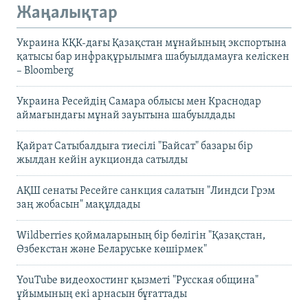
Жаңалықтар
Украина КҚК-дағы Қазақстан мұнайының экспортына
қатысы бар инфрақұрылымға шабуылдамауға келіскен
– Bloomberg
Украина Ресейдің Самара облысы мен Краснодар
аймағындағы мұнай зауытына шабуылдады
Қайрат Сатыбалдыға тиесілі "Байсат" базары бір
жылдан кейін аукционда сатылды
АҚШ сенаты Ресейге санкция салатын "Линдси Грэм
заң жобасын" мақұлдады
Wildberries қоймаларының бір бөлігін "Қазақстан,
Өзбекстан және Беларуське көшірмек"
YouTube видеохостинг қызметі "Русская община"
ұйымының екі арнасын бұғаттады