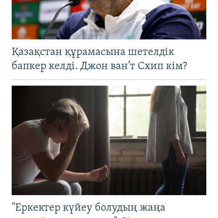
Қазақстан құрамасына шетелдік
бапкер келді. Джон ван’т Схип кім?
"Еркектер күйеу болудың жаңа