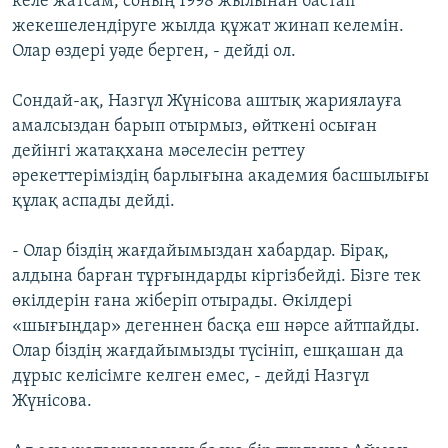
келе жатсам, соның 1998 жылынан бастап
жекешелендіруге жылда құжат жинап келемін.
Олар өздері уәде берген, - дейді ол.
Сондай-ақ, Назгүл Жүнісова аштық жариялауға
амалсыздан барып отырмыз, өйткені осыған
дейінгі жатақхана мәселесін реттеу
әрекеттеріміздің барлығына академия басшылығы
құлақ аспады дейді.
- Олар біздің жағдайымыздан хабардар. Бірақ,
алдына барған тұрғындарды кіргізбейді. Бізге тек
өкілдерін ғана жіберіп отырады. Өкілдері
«шығыңдар» дегеннен басқа еш нәрсе айтпайды.
Олар біздің жағдайымызды түсініп, ешқашан да
дұрыс келісімге келген емес, - дейді Назгүл
Жүнісова.