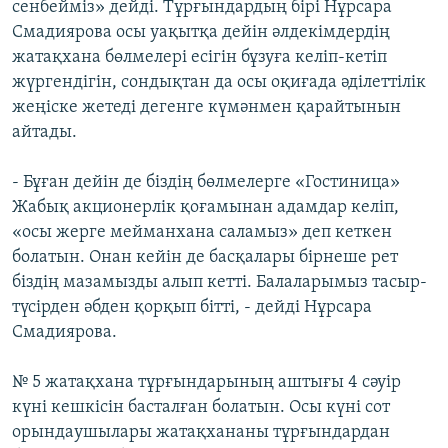
сенбейміз» дейді. Тұрғындардың бірі Нұрсара
Смадиярова осы уақытқа дейін әлдекімдердің
жатақхана бөлмелері есігін бұзуға келіп-кетіп
жүргендігін, сондықтан да осы оқиғада әділеттілік
жеңіске жетеді дегенге күмәнмен қарайтынын
айтады.
- Бұған дейін де біздің бөлмелерге «Гостиница»
Жабық акционерлік қоғамынан адамдар келіп,
«осы жерге мейманхана саламыз» деп кеткен
болатын. Онан кейін де басқалары бірнеше рет
біздің мазамызды алып кетті. Балаларымыз тасыр-
түсірден әбден қорқып бітті, - дейді Нұрсара
Смадиярова.
№ 5 жатақхана тұрғындарының аштығы 4 сәуір
күні кешкісін басталған болатын. Осы күні сот
орындаушылары жатақхананы тұрғындардан