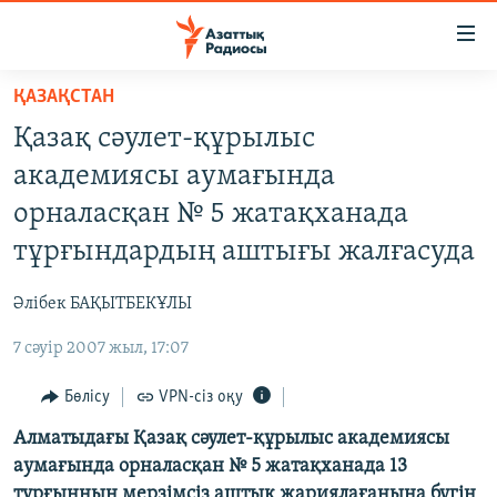
Accessibility
links
Skip
ҚАЗАҚСТАН
to
ЖАҢАЛЫҚТАР
Қазақ сәулет-құрылыс
main
САЯСАТ
content
академиясы аумағында
AZATTYQTV
Skip
орналасқан № 5 жатақханада
to
ҚАҢТАР ОҚИҒАСЫ
тұрғындардың аштығы жалғасуда
main
АДАМ ҚҰҚЫҚТАРЫ
Navigation
Әлібек БАҚЫТБЕКҰЛЫ
Skip
ӘЛЕУМЕТ
to
7 сәуір 2007 жыл, 17:07
ӘЛЕМ
Search
АРНАЙЫ ЖОБАЛАР
Бөлісу
VPN-сіз оқу
Алматыдағы Қазақ сәулет-құрылыс академиясы
Русский
аумағында орналасқан № 5 жатақханада 13
тұрғынның мерзімсіз аштық жариялағанына бүгін