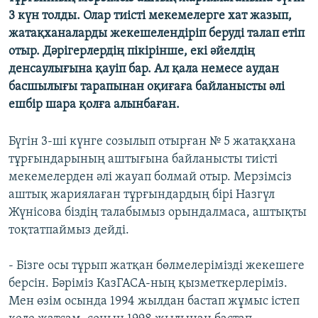
ЖАЗЫЛЫҢЫЗ
3 күн толды. Олар тиісті мекемелерге хат жазып,
жатақханаларды жекешелендіріп беруді талап етіп
отыр. Дәрігерлердің пікірінше, екі әйелдің
денсаулығына қауіп бар. Ал қала немесе аудан
Басқа тілдерде
басшылығы тарапынан оқиғаға байланысты әлі
ешбір шара қолға алынбаған.
Бүгін 3-ші күнге созылып отырған № 5 жатақхана
тұрғындарының аштығына байланысты тиісті
мекемелерден әлі жауап болмай отыр. Мерзімсіз
аштық жариялаған тұрғындардың бірі Назгүл
Жүнісова біздің талабымыз орындалмаса, аштықты
тоқтатпаймыз дейді.
- Бізге осы тұрып жатқан бөлмелерімізді жекешеге
берсін. Бәріміз КазГАСА-ның қызметкерлеріміз.
Мен өзім осында 1994 жылдан бастап жұмыс істеп