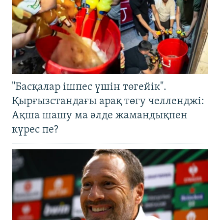
"Басқалар ішпес үшін төгейік".
Қырғызстандағы арақ төгу челленджі:
Ақша шашу ма әлде жамандықпен
күрес пе?