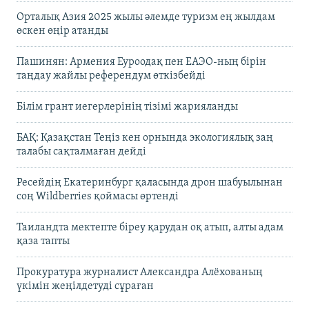
Орталық Азия 2025 жылы әлемде туризм ең жылдам
өскен өңір атанды
Пашинян: Армения Еуроодақ пен ЕАЭО-ның бірін
таңдау жайлы референдум өткізбейді
Білім грант иегерлерінің тізімі жарияланды
БАҚ: Қазақстан Теңіз кен орнында экологиялық заң
талабы сақталмаған дейді
Ресейдің Екатеринбург қаласында дрон шабуылынан
соң Wildberries қоймасы өртенді
Таиландта мектепте біреу қарудан оқ атып, алты адам
қаза тапты
Прокуратура журналист Александра Алёхованың
үкімін жеңілдетуді сұраған