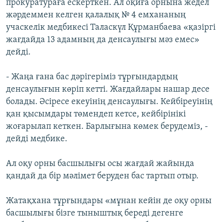
прокуратураға ескерткен. Ал оқиға орнына жедел
жәрдеммен келген қалалық № 4 емхананың
учаскелік медбикесі Таласкүл Құрманбаева «қазіргі
жағдайда 13 адамның да денсаулығы мәз емес»
дейді.
- Жаңа ғана бас дәрігеріміз тұрғындардың
денсаулығын көріп кетті. Жағдайлары нашар десе
болады. Әсіресе екеуінің денсаулығы. Кейбіреуінің
қан қысымдары төмендеп кетсе, кейбірінікі
жоғарылап кеткен. Барлығына көмек берудеміз, -
дейді медбике.
Ал оқу орны басшылығы осы жағдай жайында
қандай да бір мәлімет беруден бас тартып отыр.
Жатақхана тұрғындары «мұнан кейін де оқу орны
басшылығы бізге тыныштық береді дегенге