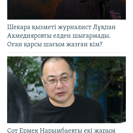
Шекара қызметі журналист Лұқпан
Ахмедияровты елден шығармады.
Оған қарсы шағым жазған кім?
Сот Ермек Нарымбаевты екі жарым