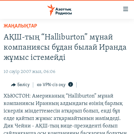
Accessibility
links
Skip
ЖАҢАЛЫҚТАР
to
ЖАҢАЛЫҚТАР
АҚШ-тың “Halliburton” мұнай
main
САЯСАТ
content
компаниясы бұдан былай Иранда
AZATTYQTV
Skip
жұмыс істемейді
to
ҚАҢТАР ОҚИҒАСЫ
main
10 сәуір 2007 жыл, 06:06
АДАМ ҚҰҚЫҚТАРЫ
Navigation
Skip
Бөлісу
VPN-сіз оқу
ӘЛЕУМЕТ
to
ХЬЮСТОН: Американың “Halliburton” мұнай
ӘЛЕМ
Search
компаниясы Иранның алдындағы өзінің барлық
АРНАЙЫ ЖОБАЛАР
іскерлік міндеттемесін атқарып болып, енді бұл
елде қайтып жұмыс атқармайтынын мәлімдеді.
Русский
Дик Чейни - АҚШ-тың вице-президенті болып
сайланғанша осы компанияны басқарған болатын.