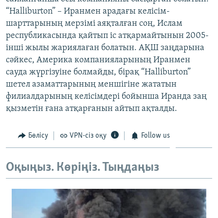
ЖАЗЫЛЫҢЫЗ
“Halliburton” – Иранмен арадағы келісім-
шарттарының мерзімі аяқталған соң, Ислам
республикасында қайтып іс атқармайтынын 2005-
інші жылы жариялаған болатын. АҚШ заңдарына
Басқа тілдерде
сәйкес, Америка компанияларының Иранмен
сауда жүргізуіне болмайды, бірақ “Halliburton”
шетел азаматтарының меншігіне жататын
филиалдарының келісімдері бойынша Иранда заң
қызметін ғана атқарғанын айтып ақталды.
Бөлісу
VPN-сіз оқу
Follow us
Оқыңыз. Көріңіз. Тыңдаңыз