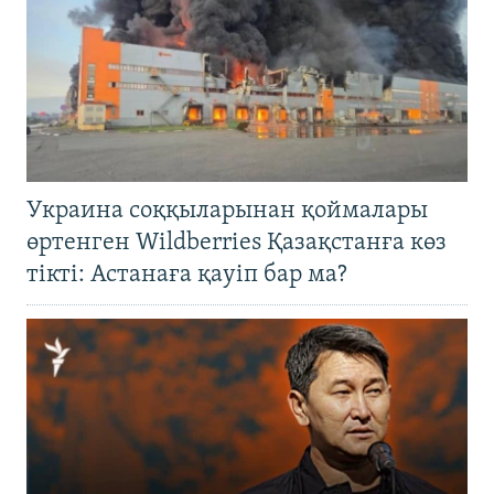
Украина соққыларынан қоймалары
өртенген Wildberries Қазақстанға көз
тікті: Астанаға қауіп бар ма?