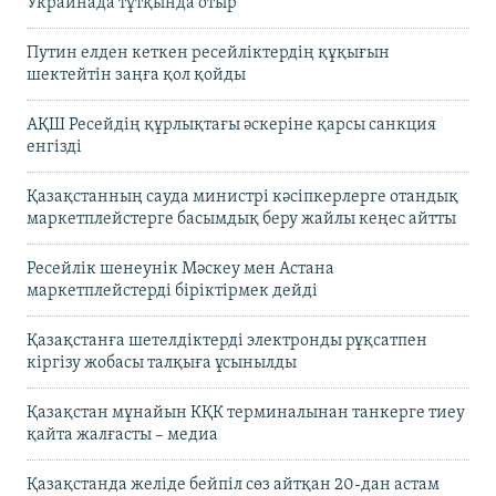
Украинада тұтқында отыр
Путин елден кеткен ресейліктердің құқығын
шектейтін заңға қол қойды
АҚШ Ресейдің құрлықтағы әскеріне қарсы санкция
енгізді
Қазақстанның сауда министрі кәсіпкерлерге отандық
маркетплейстерге басымдық беру жайлы кеңес айтты
Ресейлік шенеунік Мәскеу мен Астана
маркетплейстерді біріктірмек дейді
Қазақстанға шетелдіктерді электронды рұқсатпен
кіргізу жобасы талқыға ұсынылды
Қазақстан мұнайын КҚК терминалынан танкерге тиеу
қайта жалғасты – медиа
Қазақстанда желіде бейпіл сөз айтқан 20-дан астам