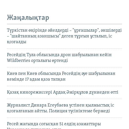
Жаңалықтар
Түркістан өңірінде әйелдерді – "ұрғашылар", әншілерді
– "шайтанның азаншысы" деген тұрғын ұсталып, іс
қозғалды
Ресейдің Тула облысында дрон шабуылынан кейін
Wildberries орталығы өртенді
Киев пен Киев облысында Ресейдің әуе шабуылынан
кемінде 17 адам қаза тапқан
Қазақ кинорежиссері Ардақ Әмірқұлов дүниеден өтті
Журналист Динара Егеубаева үстінен қылмыстық іс
қозғалғанын айтты. Полиция түсініктеме бермеді
Ресей жағында соғысқан 51 елдің азаматтары