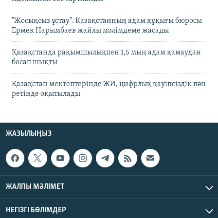
"Жосықсыз ұстау". Қазақстанның адам құқығы бюросы
Ермек Нарымбаев жайлы мәлімдеме жасады
Қазақстанда рақымшылықпен 1,5 мың адам қамаудан
босап шықты
Қазақстан мектептерінде ЖИ, цифрлық қауіпсіздік пән
ретінде оқытылады
ЖАЗЫЛЫҢЫЗ
ЖАЛПЫ МӘЛІМЕТ
НЕГІЗГІ БӨЛІМДЕР