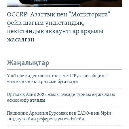
OCCRP: Азаттық пен "Мониториға"
фейк шағым үндістандық,
пәкістандық аккаунттар арқылы
жасалған
Жаңалықтар
YouTube видеохостинг қызметі "Русская община"
ұйымының екі арнасын бұғаттады
Орталық Азия 2025 жылы әлемде туризм ең жылдам
өскен өңір атанды
Пашинян: Армения Еуроодақ пен ЕАЭО-ның бірін
таңдау жайлы референдум өткізбейді