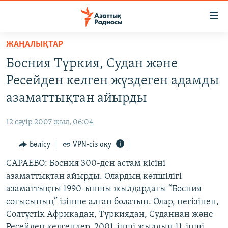
Accessibility
links
Skip
ЖАҢАЛЫҚТАР
to
ЖАҢАЛЫҚТАР
Босния Түркия, Судан және
main
САЯСАТ
content
Ресейден келген жүздеген адамды
AZATTYQTV
Skip
азаматтықтан айырды
to
ҚАҢТАР ОҚИҒАСЫ
main
12 сәуір 2007 жыл, 06:04
АДАМ ҚҰҚЫҚТАРЫ
Navigation
Skip
Бөлісу
VPN-сіз оқу
ӘЛЕУМЕТ
to
САРАЕВО: Босния 300-ден астам кісіні
ӘЛЕМ
Search
азаматтықтан айырды. Олардың көпшілігі
АРНАЙЫ ЖОБАЛАР
азаматтықты 1990-ыншы жылдардағы “Босния
соғысының” ізінше алған болатын. Олар, негізінен,
Русский
Солтүстік Африкадан, Түркиядан, Суданнан және
Ресейден келгендер. 2001-інші жылдың 11-інші