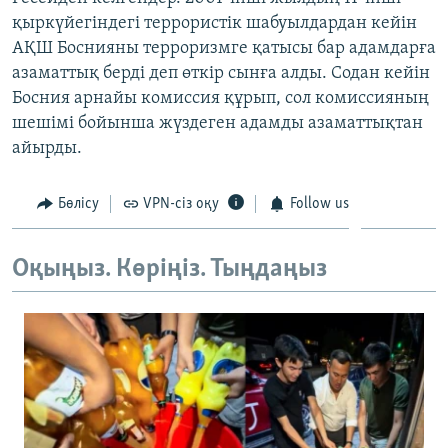
ЖАЗЫЛЫҢЫЗ
қыркүйегіндегі террористік шабуылдардан кейін
АҚШ Боснияны терроризмге қатысы бар адамдарға
азаматтық берді деп өткір сынға алды. Содан кейін
Босния арнайы комиссия құрып, сол комиссияның
Басқа тілдерде
шешімі бойынша жүздеген адамды азаматтықтан
айырды.
Бөлісу
VPN-сіз оқу
Follow us
Оқыңыз. Көріңіз. Тыңдаңыз