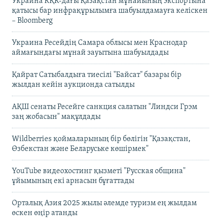
Украина КҚК-дағы Қазақстан мұнайының экспортына
қатысы бар инфрақұрылымға шабуылдамауға келіскен
– Bloomberg
Украина Ресейдің Самара облысы мен Краснодар
аймағындағы мұнай зауытына шабуылдады
Қайрат Сатыбалдыға тиесілі "Байсат" базары бір
жылдан кейін аукционда сатылды
АҚШ сенаты Ресейге санкция салатын "Линдси Грэм
заң жобасын" мақұлдады
Wildberries қоймаларының бір бөлігін "Қазақстан,
Өзбекстан және Беларуське көшірмек"
YouTube видеохостинг қызметі "Русская община"
ұйымының екі арнасын бұғаттады
Орталық Азия 2025 жылы әлемде туризм ең жылдам
өскен өңір атанды