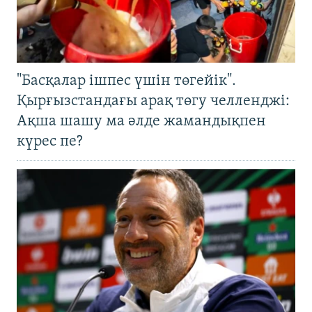
"Басқалар ішпес үшін төгейік".
Қырғызстандағы арақ төгу челленджі:
Ақша шашу ма әлде жамандықпен
күрес пе?