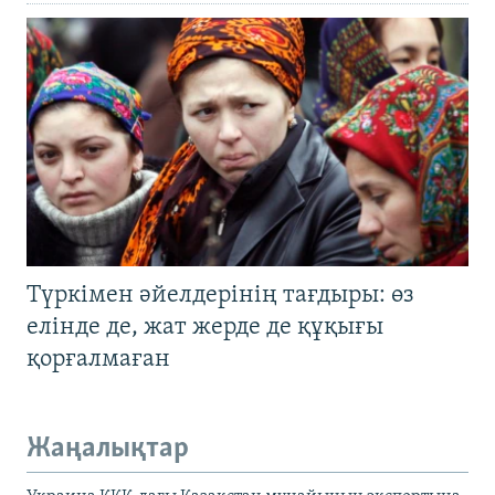
Түркімен әйелдерінің тағдыры: өз
елінде де, жат жерде де құқығы
қорғалмаған
Жаңалықтар