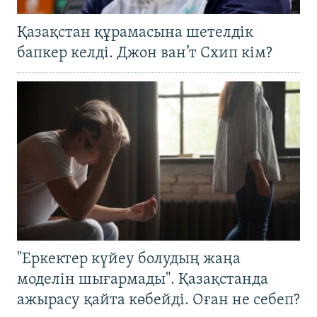
Қазақстан құрамасына шетелдік
бапкер келді. Джон ван’т Схип кім?
"Еркектер күйеу болудың жаңа
моделін шығармады". Қазақстанда
ажырасу қайта көбейді. Оған не себеп?