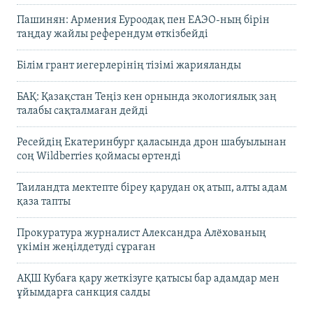
Пашинян: Армения Еуроодақ пен ЕАЭО-ның бірін
таңдау жайлы референдум өткізбейді
Білім грант иегерлерінің тізімі жарияланды
БАҚ: Қазақстан Теңіз кен орнында экологиялық заң
талабы сақталмаған дейді
Ресейдің Екатеринбург қаласында дрон шабуылынан
соң Wildberries қоймасы өртенді
Таиландта мектепте біреу қарудан оқ атып, алты адам
қаза тапты
Прокуратура журналист Александра Алёхованың
үкімін жеңілдетуді сұраған
АҚШ Кубаға қару жеткізуге қатысы бар адамдар мен
ұйымдарға санкция салды