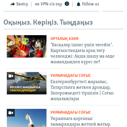
Бөлісу
VPN-сіз оқу
Follow us
Оқыңыз. Көріңіз. Тыңдаңыз
ОРТАЛЫҚ АЗИЯ
"Басқалар ішпес үшін төгейік".
Қырғызстандағы арақ төгу
челленджі: Ақша шашу ма әлде
жамандықпен күрес пе?
УКРАИНАДАҒЫ СОҒЫС
Екатеринбургтегі жарылыс,
Татарстанға жеткен дрондар,
Запорожьедегі тіршілік | Cоғыс
жаңалықтары
УКРАИНАДАҒЫ СОҒЫС
Украинаға қорғаныс
зымырандары жетпей жатыр.