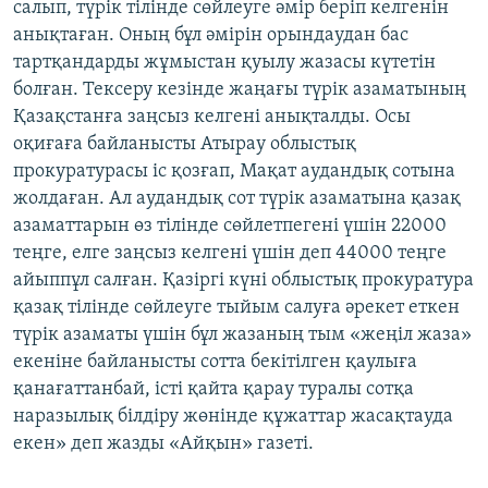
салып, түрік тілінде сөйлеуге әмір беріп келгенін
анықтаған. Оның бұл әмірін орындаудан бас
тартқандарды жұмыстан қуылу жазасы күтетін
болған. Тексеру кезінде жаңағы түрік азаматының
Қазақстанға заңсыз келгені анықталды. Осы
оқиғаға байланысты Атырау облыстық
прокуратурасы іс қозғап, Мақат аудандық сотына
жолдаған. Ал аудандық сот түрік азаматына қазақ
азаматтарын өз тілінде сөйлетпегені үшін 22000
теңге, елге заңсыз келгені үшін деп 44000 теңге
айыппұл салған. Қазіргі күні облыстық прокуратура
қазақ тілінде сөйлеуге тыйым салуға әрекет еткен
түрік азаматы үшін бұл жазаның тым «жеңіл жаза»
екеніне байланысты сотта бекітілген қаулыға
қанағаттанбай, істі қайта қарау туралы сотқа
наразылық білдіру жөнінде құжаттар жасақтауда
екен» деп жазды «Айқын» газеті.