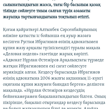
ЖАЗЫЛЫҢЫЗ
салынатындығын жазса, тағы бір басылым қазақ
тілінде сөйлеуге тиым салған түрік азаматы
жауапқа тартылғандығына тоқталып өтіпті.
Басқа тілдерде
Қоғам қайраткері Алтынбек Сәрсенбайұлының
өліміне қатысты іс бойынша ең ауыр жазаға
кесілген Рустам Ибрагимов өзінің адвокатымен
құпия жазу арқылы түсініскендігі туралы мақала
«Деловая неделя» газетінде жарық көріпті.
«Адвокат Нұрлан Өстеміров Арқалықтағы түрмеде
жатқан Ибрагимовпен екі сағат сөйлесуге
мүмкіндік алған. Кездесу барысында Ибрагимов
өзінің адвокатына 2006 жылғы ақпанның 11-күнгі
оқиғаны құпия жазумен баяндап берген» делінген
мақалада. «Нұрлан Өстеміров кездесудің
бейнекамерамен бақыланатындығын білген. Оның
пікірінше, бақылап отырғандар кездесу барысында
не болып жатқандығын білуі де мүмкін. Алайда