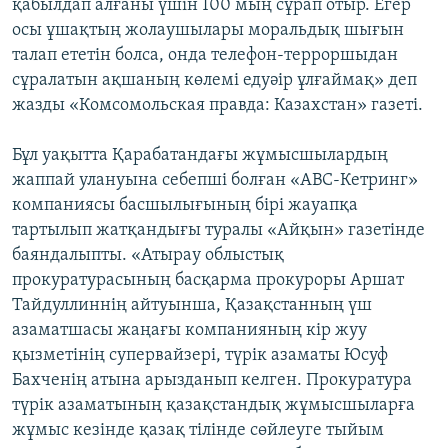
қабылдап алғаны үшін 100 мың сұрап отыр. Егер
осы ұшақтың жолаушылары моральдық шығын
талап ететін болса, онда телефон-терроршыдан
сұралатын ақшаның көлемі едуәір ұлғаймақ» деп
жазды «Комсомольская правда: Казахстан» газеті.
Бұл уақытта Қарабатандағы жұмысшылардың
жаппай улануына себепші болған «АВС-Кетринг»
компаниясы басшылығының бірі жауапқа
тартылып жатқандығы туралы «Айқын» газетінде
баяндалыпты. «Атырау облыстық
прокуратурасының басқарма прокуроры Аршат
Тайдуллиннің айтуынша, Қазақстанның үш
азаматшасы жаңағы компанияның кір жуу
қызметінің супервайзері, түрік азаматы Юсуф
Бахченің атына арызданып келген. Прокуратура
түрік азаматының қазақстандық жұмысшыларға
жұмыс кезінде қазақ тілінде сөйлеуге тыйым