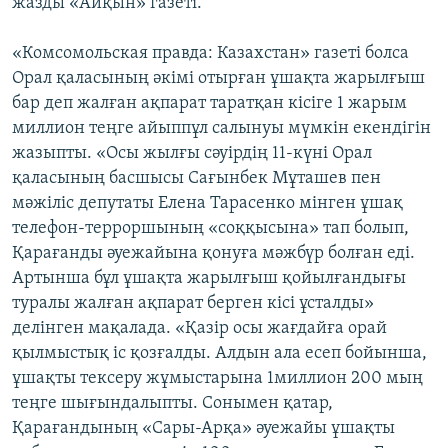
жазды «Айқын» газеті.
«Комсомольская правда: Казахстан» газеті болса
Орал қаласының әкімі отырған ұшақта жарылғыш
бар деп жалған ақпарат таратқан кісіге 1 жарым
миллион теңге айыппұл салынуы мүмкін екендігін
жазыпты. «Осы жылғы сәуірдің 11-күні Орал
қаласының басшысы Сағынбек Мұташев пен
мәжіліс депутаты Елена Тарасенко мінген ұшақ
телефон-терроршының «соққысына» тап болып,
Қарағанды әуежайына қонуға мәжбүр болған еді.
Артынша бұл ұшақта жарылғыш қойылғандығы
туралы жалған ақпарат берген кісі ұсталды»
делінген мақалада. «Қазір осы жағдайға орай
қылмыстық іс қозғалды. Алдын ала есеп бойынша,
ұшақты тексеру жұмыстарына 1миллион 200 мың
теңге шығындалыпты. Сонымен қатар,
Қарағандының «Сары-Арқа» әуежайы ұшақты