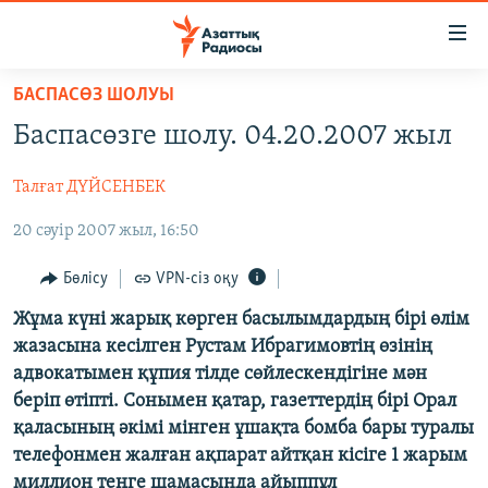
Accessibility
links
Skip
БАСПАСӨЗ ШОЛУЫ
to
ЖАҢАЛЫҚТАР
Баспасөзге шолу. 04.20.2007 жыл
main
САЯСАТ
content
Талғат ДҮЙСЕНБЕК
AZATTYQTV
Skip
to
20 сәуір 2007 жыл, 16:50
ҚАҢТАР ОҚИҒАСЫ
main
АДАМ ҚҰҚЫҚТАРЫ
Navigation
Бөлісу
VPN-сіз оқу
Skip
ӘЛЕУМЕТ
Жұма күні жарық көрген басылымдардың бірі өлім
to
жазасына кесілген Рустам Ибрагимовтің өзінің
ӘЛЕМ
Search
адвокатымен құпия тілде сөйлескендігіне мән
АРНАЙЫ ЖОБАЛАР
беріп өтіпті. Сонымен қатар, газеттердің бірі Орал
қаласының әкімі мінген ұшақта бомба бары туралы
Русский
телефонмен жалған ақпарат айтқан кісіге 1 жарым
миллион теңге шамасында айыппұл