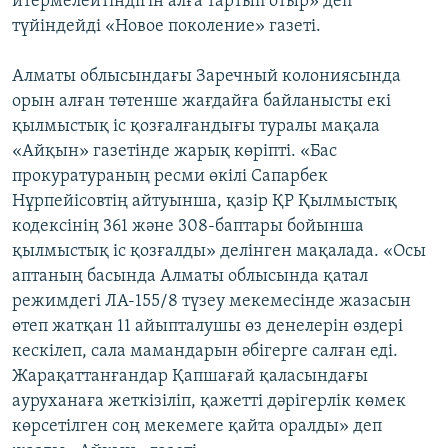
итермелейтіндігін алға тартып отыр» деп
түйіндейді «Новое поколение» газеті.
Алматы облысындағы Заречный колониясында
орын алған төтенше жағдайға байланысты екі
қылмыстық іс қозғалғандығы туралы мақала
«Айқын» газетінде жарық көріпті. «Бас
прокуратураның ресми өкілі Сапарбек
Нұрпейісовтің айтуынша, қазір ҚР Қылмыстық
кодексінің 361 және 308-баптары бойынша
қылмыстық іс қозғалды» делінген мақалада. «Осы
аптаның басында Алматы облысында қатал
режимдегі ЛА-155/8 түзеу мекемесінде жазасын
өтеп жатқан 11 айыпталушы өз денелерін өздері
кескілеп, сала мамандарын әбігерге салған еді.
Жарақаттанғандар Қапшағай қаласындағы
ауруханаға жеткізіліп, қажетті дәрігерлік көмек
көрсетілген соң мекемеге қайта оралды» деп