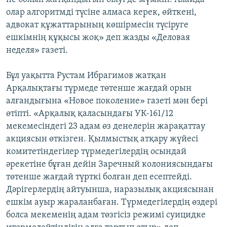
олар алгоритмді түсіне алмаса керек, өйткені,
адвокат құжаттарының көшірмесін түсіруге
ешкімнің құқысы жоқ» деп жазды «Деловая
неделя» газеті.
Бұл уақытта Рустам Ибрагимов жатқан
Арқалықтағы түрмеде төтенше жағдай орын
алғандығына «Новое поколение» газеті мән бері
өтіпті. «Арқалық қаласындағы УК-161/12
мекемесіндегі 23 адам өз денелерін жарақаттау
акциясын өткізген. Қылмыстық атқару жүйесі
комитетіндегілер түрмедегілердің осындай
әрекетіне бұған дейін Заречный колониясындағы
төтенше жағдай түрткі болған деп есептейді.
Дәрігерлердің айтуынша, наразылық акциясынан
ешкім ауыр жараланбаған. Түрмедегілердің өздері
болса мекеменің адам төзгісіз режимі суицидке