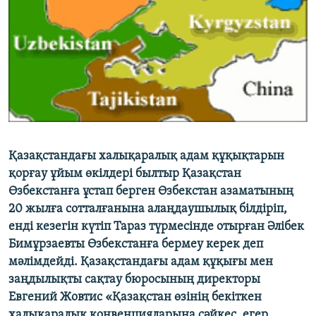
ЖАЗЫЛЫҢЫЗ
Басқа тілдерде
Қазақстандағы халықаралық адам құқықтарын
қорғау ұйым өкілдері былтыр Қазақстан
Өзбекстанға ұстап берген Өзбекстан азаматының
20 жылға сотталғанына алаңдаушылық білдіріп,
енді кезегін күтіп Тараз түрмесінде отырған Әлібек
Бимұрзаевты Өзбекстанға бермеу керек деп
мәлімдейді. Қазақстандағы адам құқығы мен
заңдылықты сақтау бюросының директоры
Евгений Жовтис «Қазақстан өзінің бекіткен
халықаралық конвенцияларына сәйкес, егер