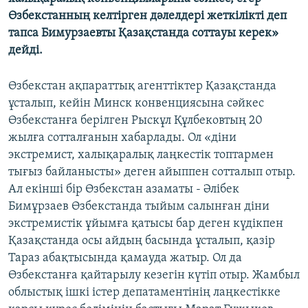
Өзбекстанның келтірген дәлелдері жеткілікті деп
тапса Бимурзаевты Қазақстанда соттауы керек»
дейді.
Өзбекстан ақпараттық агенттіктер Қазақстанда
ұсталып, кейін Минск конвенциясына сәйкес
Өзбекстанға берілген Рыскұл Құлбековтың 20
жылға сотталғанын хабарлады. Ол «діни
экстремист, халықаралық лаңкестік топтармен
тығыз байланысты» деген айыппен сотталып отыр.
Ал екінші бір Өзбекстан азаматы - Әлібек
Бимұрзаев Өзбекстанда тыйым салынған діни
экстремистік ұйымға қатысы бар деген күдікпен
Қазақстанда осы айдың басында ұсталып, қазір
Тараз абақтысында қамауда жатыр. Ол да
Өзбекстанға қайтарылу кезегін күтіп отыр. Жамбыл
облыстық ішкі істер депатаментінің лаңкестікке