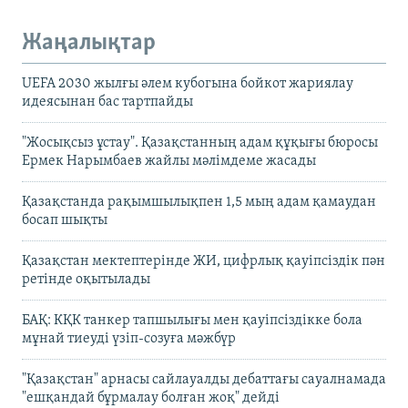
Жаңалықтар
UEFA 2030 жылғы әлем кубогына бойкот жариялау
идеясынан бас тартпайды
"Жосықсыз ұстау". Қазақстанның адам құқығы бюросы
Ермек Нарымбаев жайлы мәлімдеме жасады
Қазақстанда рақымшылықпен 1,5 мың адам қамаудан
босап шықты
Қазақстан мектептерінде ЖИ, цифрлық қауіпсіздік пән
ретінде оқытылады
БАҚ: КҚК танкер тапшылығы мен қауіпсіздікке бола
мұнай тиеуді үзіп-созуға мәжбүр
"Қазақстан" арнасы сайлауалды дебаттағы сауалнамада
"ешқандай бұрмалау болған жоқ" дейді