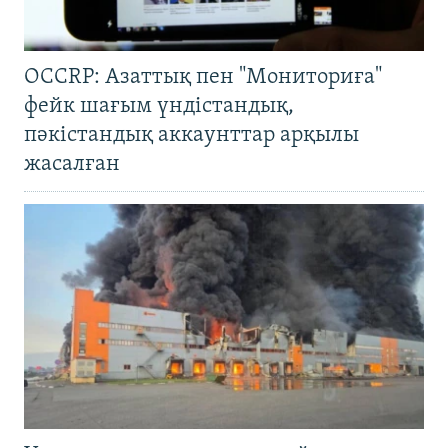
OCCRP: Азаттық пен "Мониториға"
фейк шағым үндістандық,
пәкістандық аккаунттар арқылы
жасалған