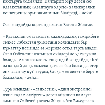
қайтаруға болмайды. Қайтарып беру деген сөз
Қазақстанның «Азаптауға қарсы» халықаралық
конвецияны орындамағанын білдіреді, - дейді.
Осы жағдайды қортындылаған Евгени Жовтис:
– Қазақстан ол азаматты халықаралық тәжірибеге
сәйкес Өзбекстан үкіметінің қолындағы бар
құжаттар негізінде өз жерінде сотқа тарта алады.
Оған Өзбекстан жағының өкілдері де қатысуына
болады. Ал ол азаматты ешқандай жағдайда, тіпті
ол қандай да қылмысқа қатысы бар болса да, егер
оны азаптау күтіп тұрса, басқа мемлекетке беруге
болмайды, - дейді.
Тура осындай - «лаңкестік», «діни экстремис»
және «адам өлтірген» деген айыппен қамауға
алынған Әлібектің ағасы Жақшыбек Бимұрзаев