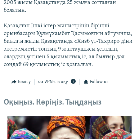
2005 жылы Қазақстанда 25 жылға сотталған
болатын.
Қазақстан Ішкі істер министрінің бірінші
орынбасары Құлмұхамбет Қасымовтың айтуынша,
биылғы жылы Қазақстанда «Хизб ут-Тахрир» діни
экстремистік топтың 9 жақтаушысы ұсталып,
олардың үстінен 5 қылмыстық іс, ал былтыр дәл
сондай 69 қылмыстық іс қозғалған.
Бөлісу
VPN-сіз оқу
Follow us
Оқыңыз. Көріңіз. Тыңдаңыз