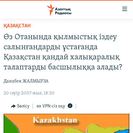
Accessibility
links
Skip
ҚАЗАҚСТАН
to
ЖАҢАЛЫҚТАР
Өз Отанында қылмыстық іздеу
main
САЯСАТ
content
салынғандарды ұстағанда
AZATTYQTV
Skip
Қазақстан қандай халықаралық
to
ҚАҢТАР ОҚИҒАСЫ
талаптарды басшылыққа алады?
main
АДАМ ҚҰҚЫҚТАРЫ
Navigation
Данабек ЖАЛМЫРЗА
Skip
ӘЛЕУМЕТ
to
20 сәуір 2007 жыл, 18:30
ӘЛЕМ
Search
АРНАЙЫ ЖОБАЛАР
Бөлісу
VPN-сіз оқу
Русский