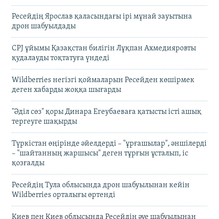
Ресейдің Ярослав қаласындағы ірі мұнай зауытына
дрон шабуылдады
CPJ ұйымы Қазақстан билігін Лұқпан Ахмедияровты
қудалауды тоқтатуға үндеді
Wildberries негізгі қоймаларын Ресейден көшірмек
деген хабарды жоққа шығарды
"Әділ сөз" қоры Динара Егеубаеваға қатысты істі ашық
тергеуге шақырды
Түркістан өңірінде әйелдерді – "ұрғашылар", әншілерді
– "шайтанның жаршысы" деген тұрғын ұсталып, іс
қозғалды
Ресейдің Тула облысында дрон шабуылынан кейін
Wildberries орталығы өртенді
Киев пен Киев облысында Ресейдің әуе шабуылынан