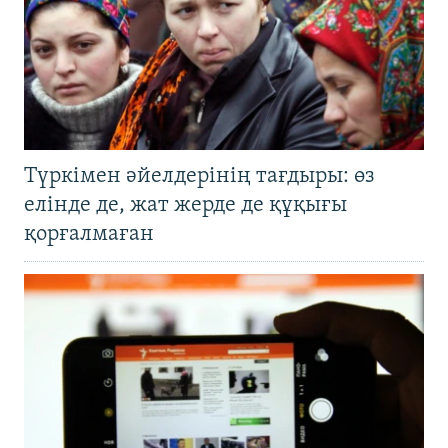
Түркімен әйелдерінің тағдыры: өз
елінде де, жат жерде де құқығы
қорғалмаған