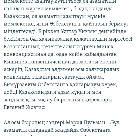
мемлекетте азаптау күтіп тұрса ол азаматтың
паналап жүрген мемлекеті, біздің жағдайда -
Қазақстан, ол азаматты азаптауы мүмкін
мемлекетке, яғни Өзбекстанға, қайтарып бермеуі
міндеттеледі. Біріккен Ұлттар Ұйымы деңгейінде
бекітілген бұл халықаралық құжаттардың мәртебесі
Қазақстанның жетекке алып жүрген Минск
конвенциясынан да, одан кейін қабылданған
Кишинев конвенциясынан да жоғары екенін
ескеріп, Қазақстан алдымен осы халықаралық
конвенция талаптарын сақтауды ойласа,
Бимұрзаевты Өзбекстанға қайтармауы керек, -
дейді Қазақстандағы адам құқығы мен
заңдылықты сақтау бюросының директоры
Евгений Жовтис:
Ал осы бюроның заңгері Мария Пульман: «Бұл
азаматты ешқандай жағдайда Өзбекстанға