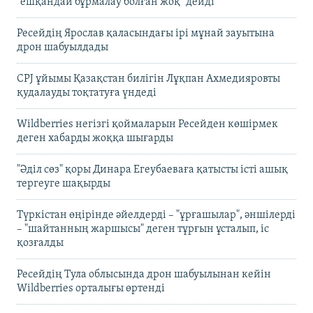
"ешқандай бұрмалау болған жоқ" дейді
Ресейдің Ярослав қаласындағы ірі мұнай зауытына
дрон шабуылдады
CPJ ұйымы Қазақстан билігін Лұқпан Ахмедияровты
қудалауды тоқтатуға үндеді
Wildberries негізгі қоймаларын Ресейден көшірмек
деген хабарды жоққа шығарды
"Әділ сөз" қоры Динара Егеубаеваға қатысты істі ашық
тергеуге шақырды
Түркістан өңірінде әйелдерді – "ұрғашылар", әншілерді
– "шайтанның жаршысы" деген тұрғын ұсталып, іс
қозғалды
Ресейдің Тула облысында дрон шабуылынан кейін
Wildberries орталығы өртенді