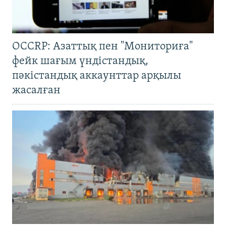
OCCRP: Азаттық пен "Мониториға"
фейк шағым үндістандық,
пәкістандық аккаунттар арқылы
жасалған