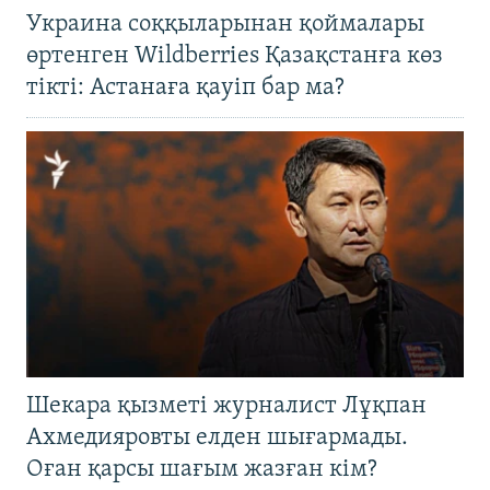
Украина соққыларынан қоймалары
өртенген Wildberries Қазақстанға көз
тікті: Астанаға қауіп бар ма?
Шекара қызметі журналист Лұқпан
Ахмедияровты елден шығармады.
Оған қарсы шағым жазған кім?