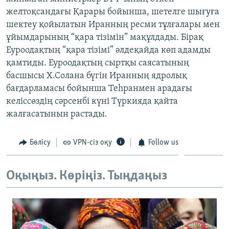
ЖАЗЫЛЫҢЫЗ
желтоқсандағы Қарары бойынша, шетелге шығуға
шектеу қойылатын Иранның ресми тұлғалары мен
ұйымдарының “қара тізімін” мақұлдады. Бірақ
Еуроодақтың “қара тізімі” әлдеқайда көп адамды
Басқа тілдерде
қамтиды. Еуроодақтың сыртқы саясатының
басшысы Х.Солана бүгін Иранның ядролық
бағдарламасы бойынша Теһранмен арадағы
келіссөздің сәрсенбі күні Түркияда қайта
жалғасатынын растады.
Бөлісу
VPN-сіз оқу
Follow us
Оқыңыз. Көріңіз. Тыңдаңыз