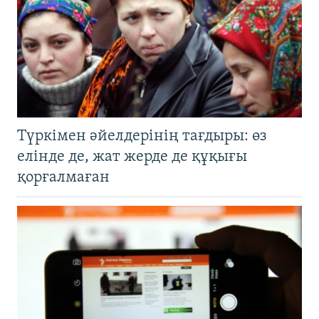
Түркімен әйелдерінің тағдыры: өз
елінде де, жат жерде де құқығы
қорғалмаған