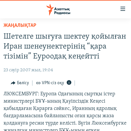
Accessibility
links
Skip
ЖАҢАЛЫҚТАР
to
ЖАҢАЛЫҚТАР
Шетелге шығуға шектеу қойылған
main
САЯСАТ
content
Иран шенеунектерінің “қара
AZATTYQTV
Skip
тізімін” Еуроодақ кеңейтті
to
ҚАҢТАР ОҚИҒАСЫ
main
23 сәуір 2007 жыл, 19:04
АДАМ ҚҰҚЫҚТАРЫ
Navigation
Skip
Бөлісу
VPN-сіз оқу
ӘЛЕУМЕТ
to
ЛЮКСЕМБУРГ: Еуропа Одағының сыртқы істер
ӘЛЕМ
Search
министрлері БҰҰ-ының Қауіпсіздік Кеңесі
АРНАЙЫ ЖОБАЛАР
қабылдаған Қарарға сәйкес, Иранның ядролық
бағдарламасына байланысты оған қарсы жаза
Русский
қолдануға ресми түрде келісті. Бүгін Люксембургке
жиналған министрлер БҰҰ-ының өткен