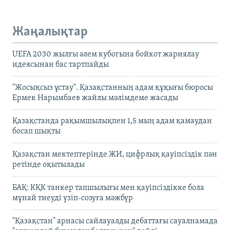
Жаңалықтар
UEFA 2030 жылғы әлем кубогына бойкот жариялау
идеясынан бас тартпайды
"Жосықсыз ұстау". Қазақстанның адам құқығы бюросы
Ермек Нарымбаев жайлы мәлімдеме жасады
Қазақстанда рақымшылықпен 1,5 мың адам қамаудан
босап шықты
Қазақстан мектептерінде ЖИ, цифрлық қауіпсіздік пән
ретінде оқытылады
БАҚ: КҚК танкер тапшылығы мен қауіпсіздікке бола
мұнай тиеуді үзіп-созуға мәжбүр
"Қазақстан" арнасы сайлауалды дебаттағы сауалнамада