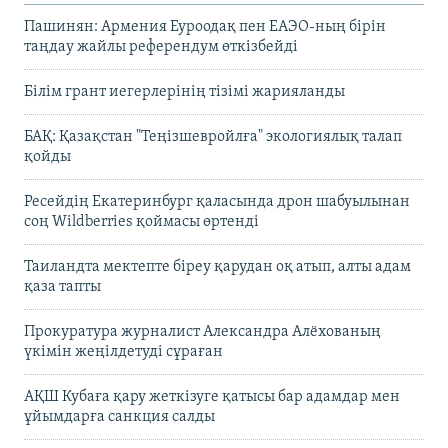
Пашинян: Армения Еуроодақ пен ЕАЭО-ның бірін
таңдау жайлы референдум өткізбейді
Білім грант иегерлерінің тізімі жарияланды
БАҚ: Қазақстан "Теңізшевройлға" экологиялық талап
қойды
Ресейдің Екатеринбург қаласында дрон шабуылынан
соң Wildberries қоймасы өртенді
Таиландта мектепте біреу қарудан оқ атып, алты адам
қаза тапты
Прокуратура журналист Александра Алёхованың
үкімін жеңілдетуді сұраған
АҚШ Кубаға қару жеткізуге қатысы бар адамдар мен
ұйымдарға санкция салды