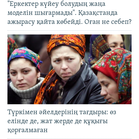
"Еркектер күйеу болудың жаңа
моделін шығармады". Қазақстанда
ажырасу қайта көбейді. Оған не себеп?
Түркімен әйелдерінің тағдыры: өз
елінде де, жат жерде де құқығы
қорғалмаған