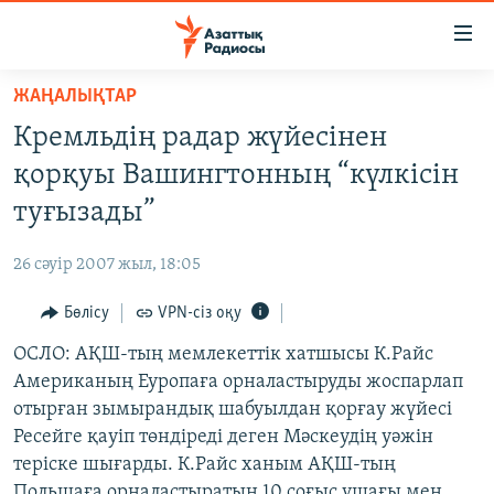
Accessibility
links
Skip
ЖАҢАЛЫҚТАР
to
ЖАҢАЛЫҚТАР
Кремльдің радар жүйесінен
main
САЯСАТ
content
қорқуы Вашингтонның “күлкісін
AZATTYQTV
Skip
туғызады”
to
ҚАҢТАР ОҚИҒАСЫ
main
26 сәуір 2007 жыл, 18:05
АДАМ ҚҰҚЫҚТАРЫ
Navigation
Skip
Бөлісу
VPN-сіз оқу
ӘЛЕУМЕТ
to
ОСЛО: АҚШ-тың мемлекеттік хатшысы К.Райс
ӘЛЕМ
Search
Американың Еуропаға орналастыруды жоспарлап
АРНАЙЫ ЖОБАЛАР
отырған зымырандық шабуылдан қорғау жүйесі
Ресейге қауіп төндіреді деген Мәскеудің уәжін
Русский
теріске шығарды. К.Райс ханым АҚШ-тың
Польшаға орналастыратын 10 соғыс ұшағы мен