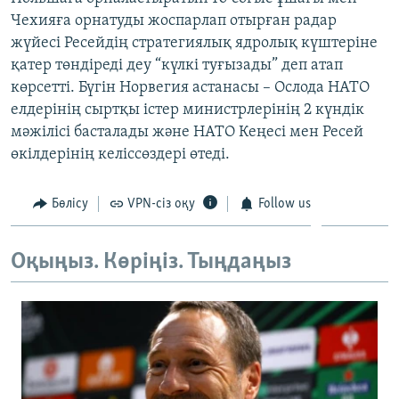
ЖАЗЫЛЫҢЫЗ
Чехияға орнатуды жоспарлап отырған радар
жүйесі Ресейдің стратегиялық ядролық күштеріне
қатер төндіреді деу “күлкі туғызады” деп атап
көрсетті. Бүгін Норвегия астанасы – Ослода НАТО
Басқа тілдерде
елдерінің сыртқы істер министрлерінің 2 күндік
мәжілісі басталады және НАТО Кеңесі мен Ресей
өкілдерінің келіссөздері өтеді.
Бөлісу
VPN-сіз оқу
Follow us
Оқыңыз. Көріңіз. Тыңдаңыз