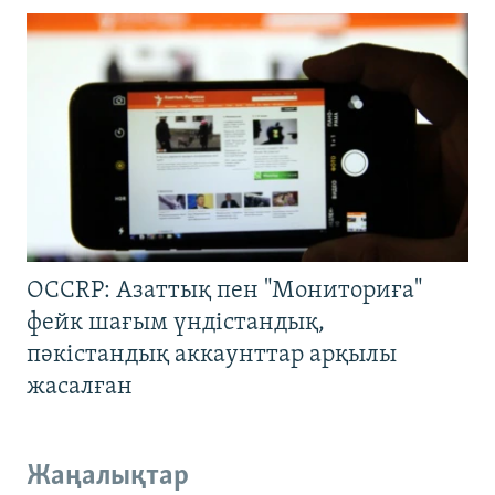
OCCRP: Азаттық пен "Мониториға"
фейк шағым үндістандық,
пәкістандық аккаунттар арқылы
жасалған
Жаңалықтар