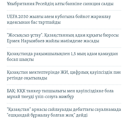
Ұлыбритания Ресейдің алты банкіне санкция салды
UEFA 2030 жылғы әлем кубогына бойкот жариялау
идеясынан бас тартпайды
"Жосықсыз ұстау". Қазақстанның адам құқығы бюросы
Ермек Нарымбаев жайлы мәлімдеме жасады
Қазақстанда рақымшылықпен 1,5 мың адам қамаудан
босап шықты
Қазақстан мектептерінде ЖИ, цифрлық қауіпсіздік пән
ретінде оқытылады
БАҚ: КҚК танкер тапшылығы мен қауіпсіздікке бола
мұнай тиеуді үзіп-созуға мәжбүр
"Қазақстан" арнасы сайлауалды дебаттағы сауалнамада
"ешқандай бұрмалау болған жоқ" дейді