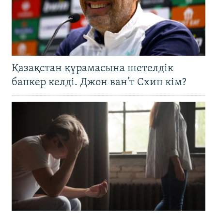
Қазақстан құрамасына шетелдік
бапкер келді. Джон ван’т Схип кім?