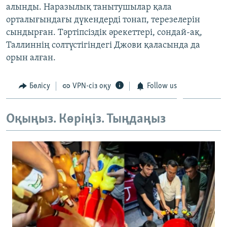
алынды. Наразылық танытушылар қала
ЖАЗЫЛЫҢЫЗ
орталығындағы дүкендерді тонап, терезелерін
сындырған. Тәртіпсіздік әрекеттері, сондай-ақ,
Таллиннің солтүстігіндегі Джови қаласында да
Басқа тілдерде
орын алған.
Бөлісу
VPN-сіз оқу
Follow us
Оқыңыз. Көріңіз. Тыңдаңыз