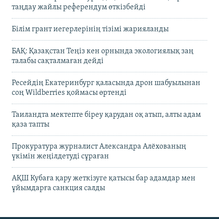
таңдау жайлы референдум өткізбейді
Білім грант иегерлерінің тізімі жарияланды
БАҚ: Қазақстан Теңіз кен орнында экологиялық заң
талабы сақталмаған дейді
Ресейдің Екатеринбург қаласында дрон шабуылынан
соң Wildberries қоймасы өртенді
Таиландта мектепте біреу қарудан оқ атып, алты адам
қаза тапты
Прокуратура журналист Александра Алёхованың
үкімін жеңілдетуді сұраған
АҚШ Кубаға қару жеткізуге қатысы бар адамдар мен
ұйымдарға санкция салды