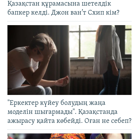
Қазақстан құрамасына шетелдік
бапкер келді. Джон ван’т Схип кім?
"Еркектер күйеу болудың жаңа
моделін шығармады". Қазақстанда
ажырасу қайта көбейді. Оған не себеп?