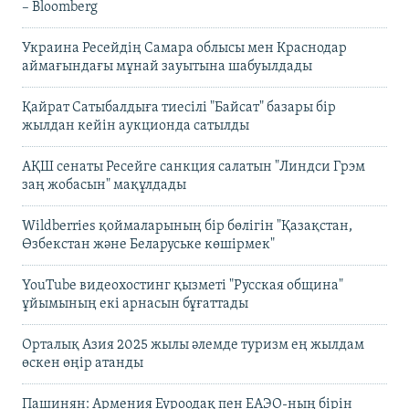
– Bloomberg
Украина Ресейдің Самара облысы мен Краснодар
аймағындағы мұнай зауытына шабуылдады
Қайрат Сатыбалдыға тиесілі "Байсат" базары бір
жылдан кейін аукционда сатылды
АҚШ сенаты Ресейге санкция салатын "Линдси Грэм
заң жобасын" мақұлдады
Wildberries қоймаларының бір бөлігін "Қазақстан,
Өзбекстан және Беларуське көшірмек"
YouTube видеохостинг қызметі "Русская община"
ұйымының екі арнасын бұғаттады
Орталық Азия 2025 жылы әлемде туризм ең жылдам
өскен өңір атанды
Пашинян: Армения Еуроодақ пен ЕАЭО-ның бірін