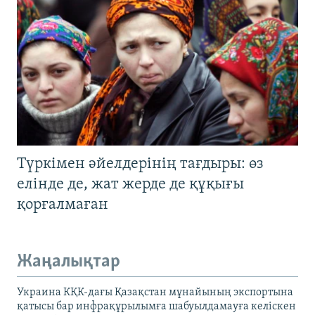
Түркімен әйелдерінің тағдыры: өз
елінде де, жат жерде де құқығы
қорғалмаған
Жаңалықтар
Украина КҚК-дағы Қазақстан мұнайының экспортына
қатысы бар инфрақұрылымға шабуылдамауға келіскен