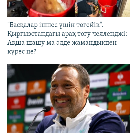
"Басқалар ішпес үшін төгейік".
Қырғызстандағы арақ төгу челленджі:
Ақша шашу ма әлде жамандықпен
күрес пе?