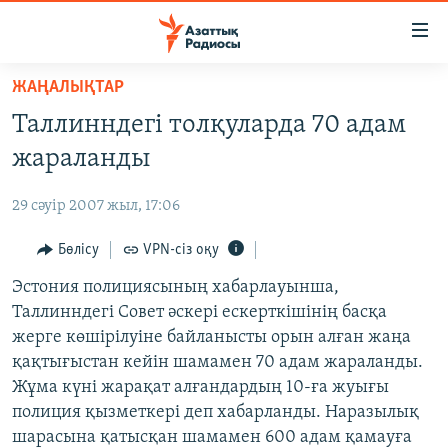
Accessibility
links
Skip
ЖАҢАЛЫҚТАР
to
ЖАҢАЛЫҚТАР
Таллинндегі толқуларда 70 адам
main
САЯСАТ
content
жараланды
AZATTYQTV
Skip
to
29 сәуір 2007 жыл, 17:06
ҚАҢТАР ОҚИҒАСЫ
main
АДАМ ҚҰҚЫҚТАРЫ
Бөлісу
VPN-сіз оқу
Navigation
Skip
ӘЛЕУМЕТ
Эстония полициясының хабарлауынша,
to
Таллинндегі Совет әскері ескерткішінің басқа
ӘЛЕМ
Search
жерге көшірілуіне байланысты орын алған жаңа
АРНАЙЫ ЖОБАЛАР
қақтығыстан кейін шамамен 70 адам жараланды.
Жұма күні жарақат алғандардың 10-ға жуығы
Русский
полиция қызметкері деп хабарланды. Наразылық
шарасына қатысқан шамамен 600 адам қамауға