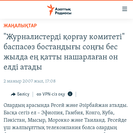
Accessibility
links
Skip
ЖАҢАЛЫҚТАР
to
ЖАҢАЛЫҚТАР
"Журналистерді қорғау комитеті"
main
САЯСАТ
content
баспасөз бостандығы соңғы бес
AZATTYQTV
Skip
жылда ең қатты нашарлаған он
to
ҚАҢТАР ОҚИҒАСЫ
елді атады
main
АДАМ ҚҰҚЫҚТАРЫ
Navigation
2 мамыр 2007 жыл, 17:08
Skip
ӘЛЕУМЕТ
to
Бөлісу
VPN-сіз оқу
ӘЛЕМ
Search
Олардың арасында Ресей және Әзірбайжан аталды.
АРНАЙЫ ЖОБАЛАР
Басқа сегіз ел – Эфиопия, Гамбия, Конго, Куба,
Пәкістан, Мысыр, Морокко және Таиланд. Ресейде
Русский
үш жалпыұлттық телекомпания болса олардың