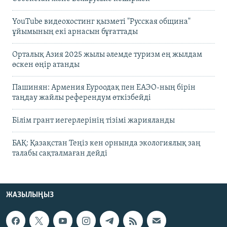
YouTube видеохостинг қызметі "Русская община"
ұйымының екі арнасын бұғаттады
Орталық Азия 2025 жылы әлемде туризм ең жылдам
өскен өңір атанды
Пашинян: Армения Еуроодақ пен ЕАЭО-ның бірін
таңдау жайлы референдум өткізбейді
Білім грант иегерлерінің тізімі жарияланды
БАҚ: Қазақстан Теңіз кен орнында экологиялық заң
талабы сақталмаған дейді
ЖАЗЫЛЫҢЫЗ