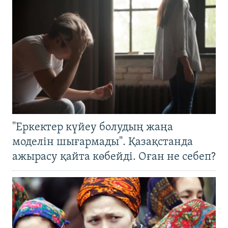
"Еркектер күйеу болудың жаңа
моделін шығармады". Қазақстанда
ажырасу қайта көбейді. Оған не себеп?