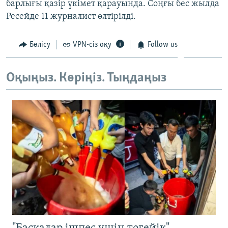
барлығы қазір үкімет қарауында. Соңғы бес жылда
ЖАЗЫЛЫҢЫЗ
Ресейде 11 журналист өлтірілді.
Бөлісу
VPN-сіз оқу
Follow us
Басқа тілдерде
Оқыңыз. Көріңіз. Тыңдаңыз