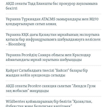
АҚШ сенаты Тодд Бланшты бас прокурор лауазымына
бекітті
Украина Түркиядан ATACMS зымырандары мен M270
қондырғыларын сатып алмақ
Украина КҚК-дағы Қазақстан мұнайының экспортына
қатысы бар инфрақұрылымға шабуылдамауға келіскен
– Bloomberg
Украина Ресейдің Самара облысы мен Краснодар
аймағындағы мұнай зауытына шабуылдады
Қайрат Сатыбалдыға тиесілі "Байсат" базары бір
жылдан кейін аукционда сатылды
АҚШ сенаты Ресейге санкция салатын "Линдси Грэм
заң жобасын" мақұлдады
Wildberries қоймаларының бір бөлігін "Қазақстан,
Өзбекстан және Беларуське көшірмек"