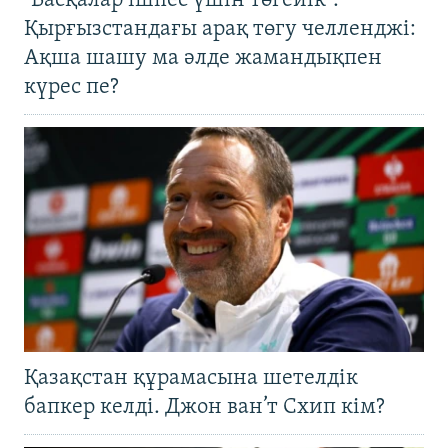
"Басқалар ішпес үшін төгейік".
Қырғызстандағы арақ төгу челленджі:
Ақша шашу ма әлде жамандықпен
күрес пе?
Қазақстан құрамасына шетелдік
бапкер келді. Джон ван’т Схип кім?