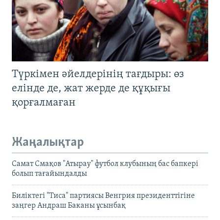
Түркімен әйелдерінің тағдыры: өз
елінде де, жат жерде де құқығы
қорғалмаған
Жаңалықтар
Самат Смақов "Атырау" футбол клубының бас бапкері
болып тағайындалды
Биліктегі "Тиса" партиясы Венгрия президенттігіне
заңгер Андраш Баканы ұсынбақ