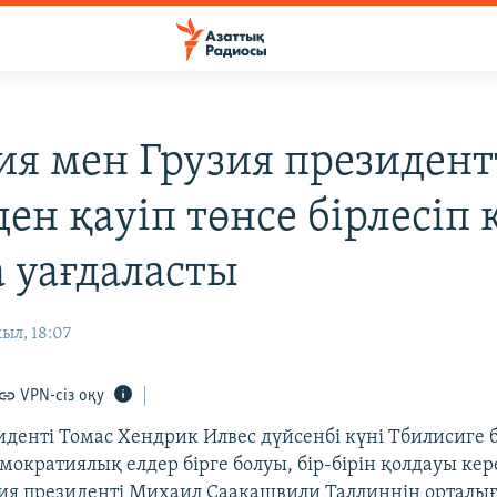
ия мен Грузия президент
ен қауіп төнсе бірлесіп
а уағдаласты
ыл, 18:07
VPN-сіз оқу
иденті Томас Хендрик Илвес дүйсенбі күні Тбилисиге 
ократиялық елдер бірге болуы, бір-бірін қолдауы кер
узия президенті Михаил Саакашвили Таллиннің орталы