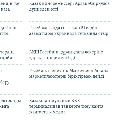
ейдің әуе
Қазақ кинорежиссері Ардақ Әмірқұлов
 қаза
дүниеден өтті
 үстінен
Ресей жағында соғысқан 51 елдің
йтты.
азаматтары Украинада тұтқында отыр
ктердің
АҚШ Ресейдің құрлықтағы әскеріне
л қойды
қарсы санкция енгізді
і
Ресейлік шенеунік Мәскеу мен Астана
маркетплейстерді біріктірмек дейді
 беру
электронды
Қазақстан мұнайын КҚК
лқыға
терминалынан танкерге тиеу қайта
жалғасты – медиа