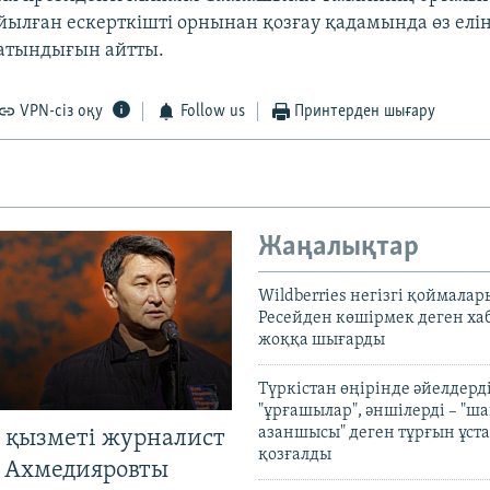
йылған ескерткішті орнынан қозғау қадамында өз елін
атындығын айтты.
VPN-сіз оқу
Follow us
Принтерден шығару
Жаңалықтар
Wildberries негізгі қоймала
Ресейден көшірмек деген ха
жоққа шығарды
Түркістан өңірінде әйелдерді
"ұрғашылар", әншілерді – "
азаншысы" деген тұрғын ұста
 қызметі журналист
қозғалды
 Ахмедияровты