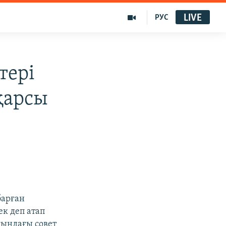
LIVE
РУС
тері
 қарсы
барған
ек деп атап
ғындағы совет