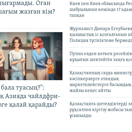
шығармады. Оған
Киев пен Киев облысында Рес
шабуылынан кемінде 17 адам
шағым жазған кім?
тапқан
Журналист Динара Егеубаева
қылмыстық іс қозғалғанын а
Полиция түсініктеме бермеді
Путин елден кеткен ресейлі
құқығын шектейтін заңға қо
Қазақстанның сауда министр
кәсіпкерлерге отандық
маркетплейстерге басымдық
бала туасың?":
жайлы кеңес айтты
қ Азияда чайлдфри-
рге қалай қарайды?
Қазақстанға шетелдіктерді 
рұқсатпен кіргізу жобасы та
ұсынылды