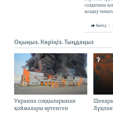
солдатына қо
қолдау таныт
Бөлісу
Оқыңыз. Көріңіз. Тыңдаңыз
Украина соққыларынан
Шекара
қоймалары өртенген
Лұқпан