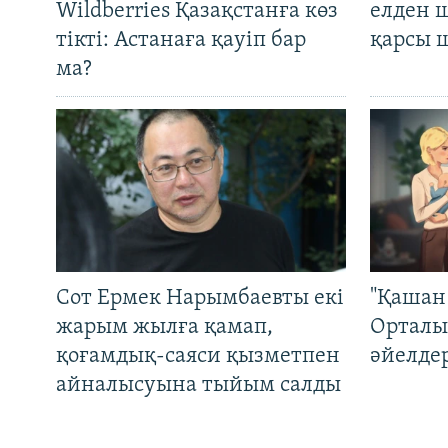
Wildberries Қазақстанға көз
елден 
тікті: Астанаға қауіп бар
қарсы 
ма?
Сот Ермек Нарымбаевты екі
"Қашан 
жарым жылға қамап,
Орталы
қоғамдық-саяси қызметпен
әйелде
айналысуына тыйым салды