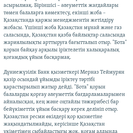
асырылмақ. Біріншісі – әлеуметтік жағдайлары
төмен балаларға көмектесу, екінші жоба –
Қазақстанда қаржы менеджментін жетілдіру
жобасы. Үшінші жоба Қазақстан мұнай және газ
саласында, Қазақстан қазба байлықтар саласында
жариялылықты арттыруға бағытталып отыр. "Бота"
қорын байқау арқылы іріктелетін халықаралық
қоғамдық ұйым басқармақ.
Дүниежүзілік Банк қызметкері Мерназ Теймурян
қазір осындай ұйымды іріктеу тәртібі
қарастырылып жатыр дейді. "Бота" қорын
балаларды қорғау әлеуметтік бағдарламаларымен
айналысқан, кең және оңтайлы тәжирибесі бар
бейүкіметтік ұйым басқару керек делініп отыр.
Қазақстан ресми өкілдері қор қызметіне
жақындатылмайды, керісінше Қазақстан
үкіметімен сыбайластығы жоқ, қоғам алдында