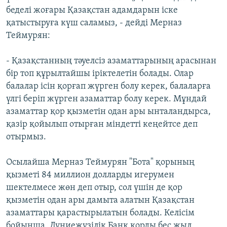
беделі жоғары Қазақстан адамдарын іске
қатыстыруға күш саламыз, - дейді Мерназ
Теймурян:
- Қазақстанның тәуелсіз азаматтарының арасынан
бір топ құрылтайшы іріктелетін болады. Олар
балалар ісін қорғап жүрген болу керек, балаларға
үлгі беріп жүрген азаматтар болу керек. Мұндай
азаматтар қор қызметін одан ары ынталандырса,
қазір қойылып отырған міндетті кеңейтсе деп
отырмыз.
Осылайша Мерназ Теймурян "Бота" қорының
қызметі 84 миллион долларды игерумен
шектелмесе жөн деп отыр, сол үшін де қор
қызметін одан ары дамыта алатын Қазақстан
азаматтары қарастырылатын болады. Келісім
бойынша, Дүниежүзілік Банк қорды бес жыл