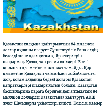
ЖАЗЫЛЫҢЫЗ
Басқа тілдерде
Қазақстан халқына қайтарылатын 84 миллион
доллар ақшаны игеруге Дүниежүзілік Банк елдің
беделді және адал қоғам қайраткерлерін
шақырмақ. Қазақстан ресми өкілдері "Бота"
қорының қызметіне жақындатылмайды. Қор
қызметіне Қазақстан үкіметімен сыбайластығы
жоқ, қоғам алдында беделі жоғары Қазақстан
қайраткерлері шақырылатын болады. Қазақстан
басшыларына параға берілген деп айтылатын 84
миллион долларды Қазақстанға қайтаруға АҚШ
және Швейцария үкіметтері келісті. Келісім мамыр