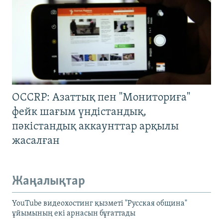
OCCRP: Азаттық пен "Мониториға"
фейк шағым үндістандық,
пәкістандық аккаунттар арқылы
жасалған
Жаңалықтар
YouTube видеохостинг қызметі "Русская община"
ұйымының екі арнасын бұғаттады