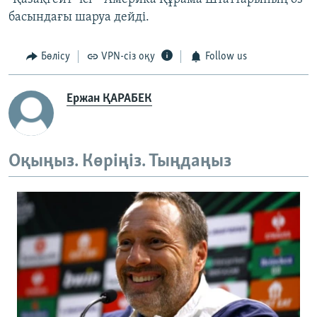
басындағы шаруа дейді.
Бөлісу
VPN-сіз оқу
Follow us
Ержан ҚАРАБЕК
Оқыңыз. Көріңіз. Тыңдаңыз