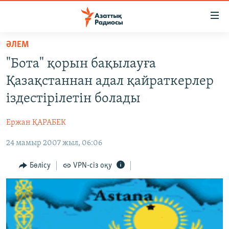
Accessibility
links
Skip
ӘЛЕМ
to
ЖАҢАЛЫҚТАР
"Бота" қорын бақылауға
main
САЯСАТ
content
Қазақстаннан адал қайраткерлер
AZATTYQTV
Skip
іздестірілетін болады
to
ҚАҢТАР ОҚИҒАСЫ
main
Ержан ҚАРАБЕК
АДАМ ҚҰҚЫҚТАРЫ
Navigation
Skip
24 мамыр 2007 жыл, 06:06
ӘЛЕУМЕТ
to
ӘЛЕМ
Бөлісу
VPN-сіз оқу
Search
АРНАЙЫ ЖОБАЛАР
Русский