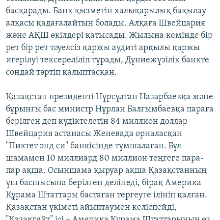
басқарады. Банк қызметін халықарылық бақылау
алқасы қадағалайтын болады. Алқаға Швейцария
және АҚШ өкілдері қатысады. Жылына кемінде бір
рет бір рет тәуелсіз қаржы аудиті арқылы қаржы
игерілуі тексереліліп тұрады, Дүниежүзілік банкте
сондай тәртіп қалыптасқан.
Қазақстан президенті Нұрсұлтан Назарбаевқа және
бұрынғы бас министр Нұрлан Балғымбаевқа параға
берілген деп күдіктелетін 84 миллион доллар
Швейцария астанасы Женевада орналасқан
"Пиктет энд си" банкісінде тұмшалаған. Бұл
шамамен 10 миллиард 80 миллион теңгеге пара-
пар ақша. Осыншама қыруар ақша Қазақстанның
үш басшысына берілген делінеді, бірақ Америка
Құрама Штаттары бастаған тергеуге ілініп қалған.
Қазақстан үкіметі айыптаумен келіспейді,
"Қазақгейт" ісі – Америка Құрама Штаттарының өз