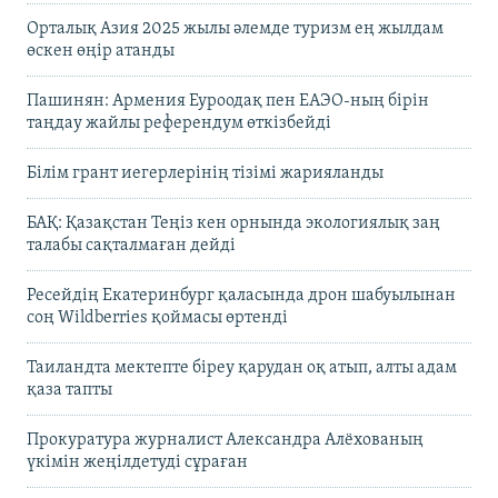
Орталық Азия 2025 жылы әлемде туризм ең жылдам
өскен өңір атанды
Пашинян: Армения Еуроодақ пен ЕАЭО-ның бірін
таңдау жайлы референдум өткізбейді
Білім грант иегерлерінің тізімі жарияланды
БАҚ: Қазақстан Теңіз кен орнында экологиялық заң
талабы сақталмаған дейді
Ресейдің Екатеринбург қаласында дрон шабуылынан
соң Wildberries қоймасы өртенді
Таиландта мектепте біреу қарудан оқ атып, алты адам
қаза тапты
Прокуратура журналист Александра Алёхованың
үкімін жеңілдетуді сұраған