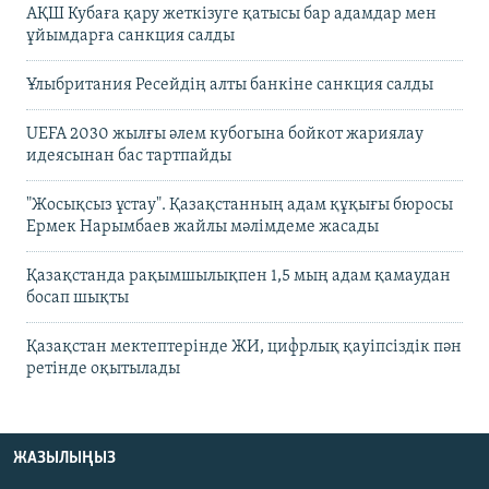
АҚШ Кубаға қару жеткізуге қатысы бар адамдар мен
ұйымдарға санкция салды
Ұлыбритания Ресейдің алты банкіне санкция салды
UEFA 2030 жылғы әлем кубогына бойкот жариялау
идеясынан бас тартпайды
"Жосықсыз ұстау". Қазақстанның адам құқығы бюросы
Ермек Нарымбаев жайлы мәлімдеме жасады
Қазақстанда рақымшылықпен 1,5 мың адам қамаудан
босап шықты
Қазақстан мектептерінде ЖИ, цифрлық қауіпсіздік пән
ретінде оқытылады
ЖАЗЫЛЫҢЫЗ