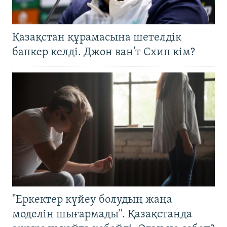
Қазақстан құрамасына шетелдік
бапкер келді. Джон ван’т Схип кім?
"Еркектер күйеу болудың жаңа
моделін шығармады". Қазақстанда