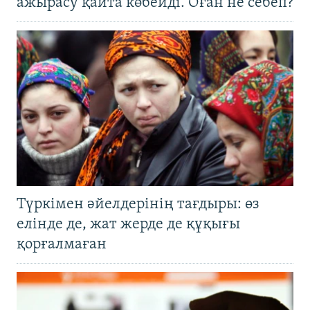
ажырасу қайта көбейді. Оған не себеп?
Түркімен әйелдерінің тағдыры: өз
елінде де, жат жерде де құқығы
қорғалмаған