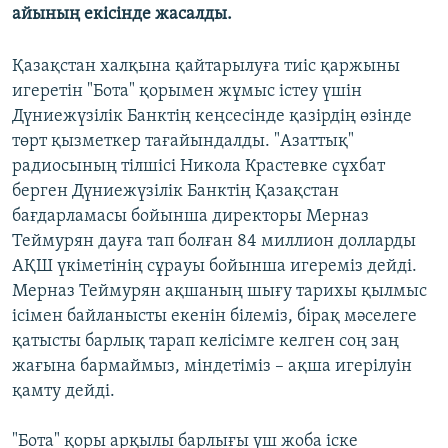
айының екісінде жасалды.
Қазақстан халқына қайтарылуға тиіс қаржыны
игеретін "Бота" қорымен жұмыс істеу үшін
Дүниежүзілік Банктің кеңсесінде қазірдің өзінде
төрт қызметкер тағайындалды. "Азаттық"
радиосының тілшісі Никола Крастевке сұхбат
берген Дүниежүзілік Банктің Қазақстан
бағдарламасы бойынша директоры Мерназ
Теймурян дауға тап болған 84 миллион долларды
АҚШ үкіметінің сұрауы бойынша игереміз дейді.
Мерназ Теймурян ақшаның шығу тарихы қылмыс
ісімен байланысты екенін білеміз, бірақ мәселеге
қатысты барлық тарап келісімге келген соң заң
жағына бармаймыз, міндетіміз – ақша игерілуін
қамту дейді.
"Бота" қоры арқылы барлығы үш жоба іске