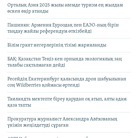
Орталық Азия 2025 жылы әлемде туризм ең жылдам
өскен өңір атанды
Пашинян: Армения Еуроодақ пен ЕАЭО-ның бірін
таңдау жайлы референдум өткізбейді
Білім грант иегерлерінің тізімі жарияланды
БАҚ: Қазақстан Теңіз кен орнында экологиялық заң
талабы сақталмаған дейді
Ресейдің Екатеринбург қаласында дрон шабуылынан
соң Wildberries қоймасы өртенді
Таиландта мектепте біреу қарудан оқ атып, алты адам
қаза тапты
Прокуратура журналист Александра Алёхованың
үкімін жеңілдетуді сұраған