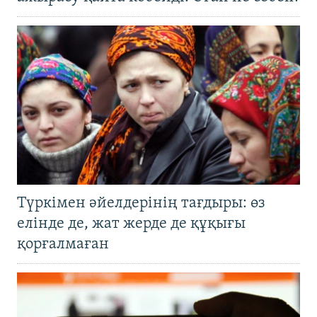
Түркімен әйелдерінің тағдыры: өз
елінде де, жат жерде де құқығы
қорғалмаған