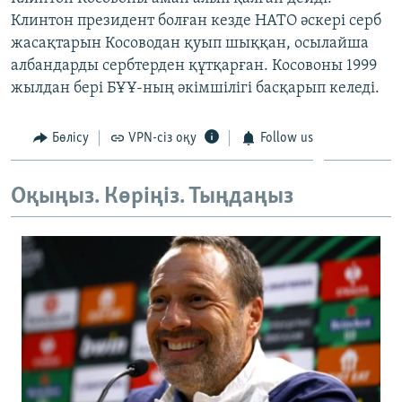
ЖАЗЫЛЫҢЫЗ
Клинтон президент болған кезде НАТО әскері серб
жасақтарын Косоводан қуып шыққан, осылайша
албандарды сербтерден құтқарған. Косовоны 1999
жылдан бері БҰҰ-ның әкімшілігі басқарып келеді.
Басқа тілдерде
Бөлісу
VPN-сіз оқу
Follow us
Оқыңыз. Көріңіз. Тыңдаңыз