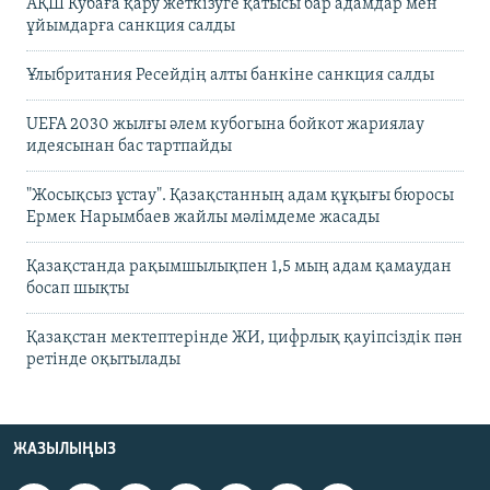
АҚШ Кубаға қару жеткізуге қатысы бар адамдар мен
ұйымдарға санкция салды
Ұлыбритания Ресейдің алты банкіне санкция салды
UEFA 2030 жылғы әлем кубогына бойкот жариялау
идеясынан бас тартпайды
"Жосықсыз ұстау". Қазақстанның адам құқығы бюросы
Ермек Нарымбаев жайлы мәлімдеме жасады
Қазақстанда рақымшылықпен 1,5 мың адам қамаудан
босап шықты
Қазақстан мектептерінде ЖИ, цифрлық қауіпсіздік пән
ретінде оқытылады
ЖАЗЫЛЫҢЫЗ