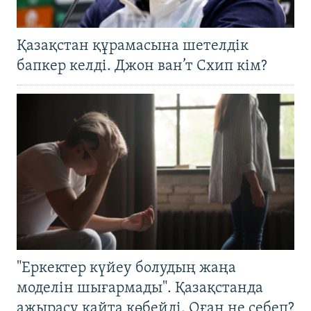
Қазақстан құрамасына шетелдік
бапкер келді. Джон ван’т Схип кім?
"Еркектер күйеу болудың жаңа
моделін шығармады". Қазақстанда
ажырасу қайта көбейді. Оған не себеп?