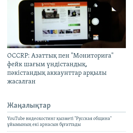
OCCRP: Азаттық пен "Мониториға"
фейк шағым үндістандық,
пәкістандық аккаунттар арқылы
жасалған
Жаңалықтар
YouTube видеохостинг қызметі "Русская община"
ұйымының екі арнасын бұғаттады