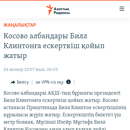
Accessibility
links
Skip
ЖАҢАЛЫҚТАР
to
ЖАҢАЛЫҚТАР
Косово албандары Билл
main
САЯСАТ
content
Клинтонға ескерткіш қойып
AZATTYQTV
Skip
жатыр
to
ҚАҢТАР ОҚИҒАСЫ
main
24 мамыр 2007 жыл, 06:05
АДАМ ҚҰҚЫҚТАРЫ
Navigation
Skip
Бөлісу
VPN-сіз оқу
ӘЛЕУМЕТ
to
Косово албандары АҚШ-тың бұрынғы президенті
ӘЛЕМ
Search
Билл Клинтонға ескерткіш қойып жатыр. Косово
АРНАЙЫ ЖОБАЛАР
астанасы Приштинада Билл Клинтон ескерткішінің
құрылысы жүріп жатыр. Ескерткіштің биіктігі үш
Русский
метр болмақ. Мүсінші Изейр Мұстафа Билл
Клинтон Косовоны аман алып қалған дейді.