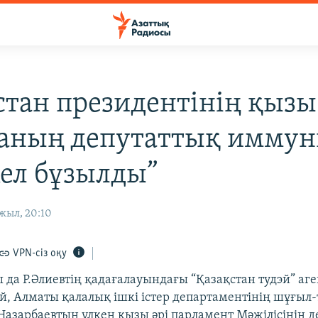
стан президентінің қызы
аның депутаттық иммун
кел бұзылды”
жыл, 20:10
VPN-сіз оқу
да Р.Әлиевтің қадағалауындағы “Қазақстан тудэй” аген
й, Алматы қалалық ішкі істер департаментінің шұғыл-
Назарбаевтың үлкен қызы әрі парламент Мәжілісінің д