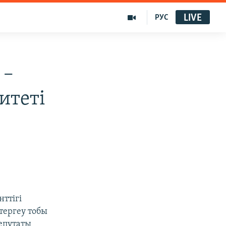
LIVE
РУС
 –
итеті
ттігі
тергеу тобы
епутаты