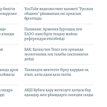
р бөлігін
YouTube видеохостинг қызметі "Русская
Беларуське
община" ұйымының екі арнасын
бұғаттады
емде
Пашинян: Армения Еуроодақ пен
р атанды
ЕАЭО-ның бірін таңдау жайлы
референдум өткізбейді
мі
БАҚ: Қазақстан Теңіз кен орнында
экологиялық заң талабы сақталмаған
дейді
сында дрон
Таиландта мектепте біреу қарудан оқ
 қоймасы
атып, алты адам қаза тапты
ксандра
АҚШ Кубаға қару жеткізуге қатысы бар
уді
адамдар мен ұйымдарға санкция салды