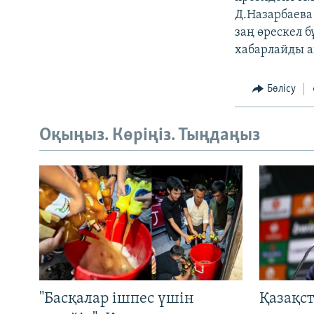
Д.Назарбаева
заң өрескел 
хабарлайды а
Бөлісу
Оқыңыз. Көріңіз. Тыңдаңыз
"Басқалар ішпес үшін
Қазақс