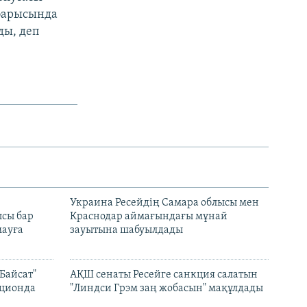
 барысында
ды, деп
н
Украина Ресейдің Самара облысы мен
сы бар
Краснодар аймағындағы мұнай
ауға
зауытына шабуылдады
Байсат"
АҚШ сенаты Ресейге санкция салатын
кционда
"Линдси Грэм заң жобасын" мақұлдады