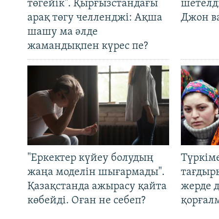
төгейік". Қырғызстандағы
шетелді
арақ төгу челленджі: Ақша
Джон ва
шашу ма әлде
жамандықпен күрес пе?
"Еркектер күйеу болудың
Түркім
жаңа моделін шығармады".
тағдыры
Қазақстанда ажырасу қайта
жерде 
көбейді. Оған не себеп?
қорғал