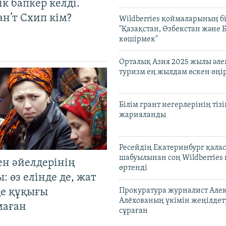
к бапкер келді.
н’т Схип кім?
Wildberries қоймаларының бі
"Қазақстан, Өзбекстан және 
көшірмек"
Орталық Азия 2025 жылы әл
туризм ең жылдам өскен өңі
Білім грант иегерлерінің тізі
жарияланды
Ресейдің Екатеринбург қала
шабуылынан соң Wildberries
ен әйелдерінің
өртенді
: өз елінде де, жат
де құқығы
Прокуратура журналист Але
Алёхованың үкімін жеңілдет
маған
сұраған