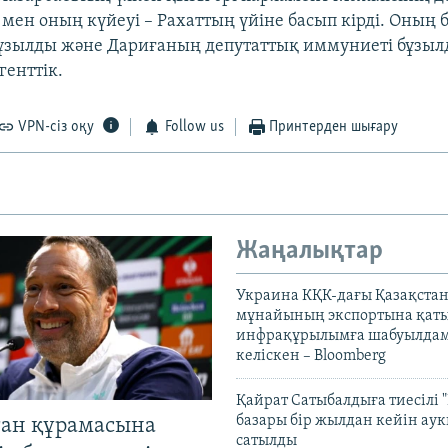
 мен оның күйеуі – Рахаттың үйіне басып кірді. Оның
бұзылды және Дариғаның депутаттық иммуниеті бұзыл
генттік.
VPN-сіз оқу
Follow us
Принтерден шығару
Жаңалықтар
Украина КҚК-дағы Қазақста
мұнайының экспортына қаты
инфрақұрылымға шабуылдам
келіскен – Bloomberg
Қайрат Сатыбалдыға тиесілі "
базары бір жылдан кейін ау
тан құрамасына
сатылды