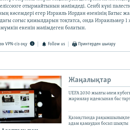
келіссөзге отырмайтынын мәлімдеді. Сенбі күні палес
ның көсемдері егер Израиль Иордан өзенінің Батыс ж
дағы соғыс қимылдарын тоқтатса, онда Израильмер 1
ы мүмкін екенін мәлімдеген болатын.
VPN-сіз оқу
Follow us
Принтерден шығару
Жаңалықтар
UEFA 2030 жылғы әлем кубог
жариялау идеясынан бас та
Қазақстанда рақымшылықпен
адам қамаудан босап шықты