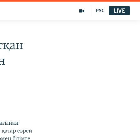
LIVE
РУС
тқан
н
мағынан
қатар еврей
мен бітімге