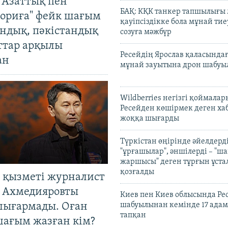
 Азаттық пен
БАҚ: КҚК танкер тапшылығы
ориға" фейк шағым
қауіпсіздікке бола мұнай тиеу
андық, пәкістандық
созуға мәжбүр
ттар арқылы
Ресейдің Ярослав қаласындағ
ан
мұнай зауытына дрон шабуы
Wildberries негізгі қоймала
Ресейден көшірмек деген ха
жоққа шығарды
Түркістан өңірінде әйелдерді
"ұрғашылар", әншілерді – "
жаршысы" деген тұрғын ұстал
қозғалды
 қызметі журналист
 Ахмедияровты
Киев пен Киев облысында Рес
шығармады. Оған
шабуылынан кемінде 17 адам
тапқан
шағым жазған кім?