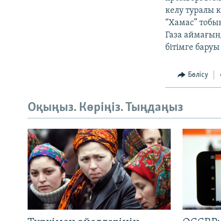
келу туралы 
“Хамас” тобы
Газа аймағын
бітімге бару
Бөлісу
Оқыңыз. Көріңіз. Тыңдаңыз