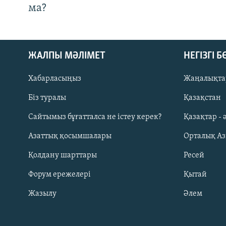
ма?
ЖАЛПЫ МӘЛІМЕТ
НЕГІЗГІ 
Хабарласыңыз
Жаңалықта
Біз туралы
Қазақстан
Русский
Сайтымыз бұғатталса не істеу керек?
Қазақтар - 
Азаттық қосымшалары
Орталық А
ЖАЗЫЛЫҢЫЗ
Қолдану шарттары
Ресей
Форум ережелері
Қытай
Жазылу
Әлем
Басқа тілдерде