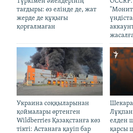
Түркімен әйелдерінің
OCCRP:
тағдыры: өз елінде де, жат
"Монит
жерде де құқығы
үндіст
қорғалмаған
аккаун
жасалғ
Украина соққыларынан
Шекара
қоймалары өртенген
Лұқпан
Wildberries Қазақстанға көз
елден 
тікті: Астанаға қауіп бар
қарсы 