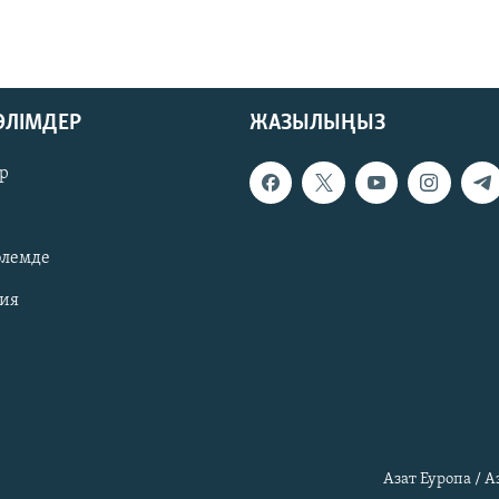
БӨЛІМДЕР
ЖАЗЫЛЫҢЫЗ
р
әлемде
зия
Азат Еуропа / 