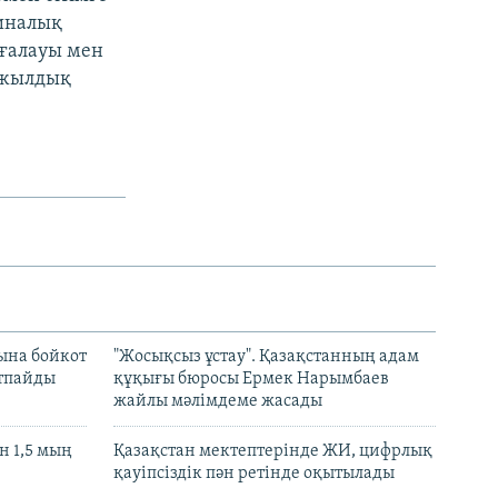
тиналық
ағалауы мен
 жылдық
ына бойкот
"Жосықсыз ұстау". Қазақстанның адам
ртпайды
құқығы бюросы Ермек Нарымбаев
жайлы мәлімдеме жасады
 1,5 мың
Қазақстан мектептерінде ЖИ, цифрлық
қауіпсіздік пән ретінде оқытылады