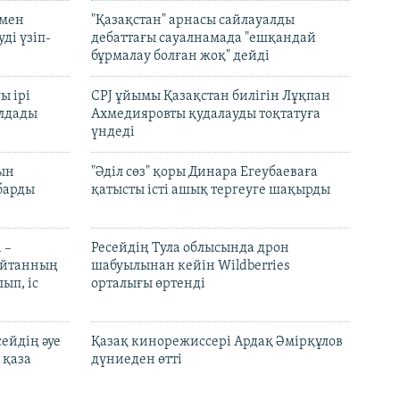
 мен
"Қазақстан" арнасы сайлауалды
ді үзіп-
дебаттағы сауалнамада "ешқандай
бұрмалау болған жоқ" дейді
ы ірі
CPJ ұйымы Қазақстан билігін Лұқпан
лдады
Ахмедияровты қудалауды тоқтатуға
үндеді
рын
"Әділ сөз" қоры Динара Егеубаеваға
барды
қатысты істі ашық тергеуге шақырды
 –
Ресейдің Тула облысында дрон
шайтанның
шабуылынан кейін Wildberries
ып, іс
орталығы өртенді
ейдің әуе
Қазақ кинорежиссері Ардақ Әмірқұлов
 қаза
дүниеден өтті