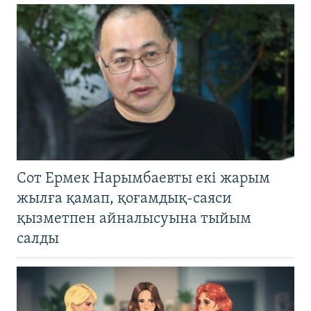
Сот Ермек Нарымбаевты екі жарым
жылға қамап, қоғамдық-саяси
қызметпен айналысуына тыйым
салды