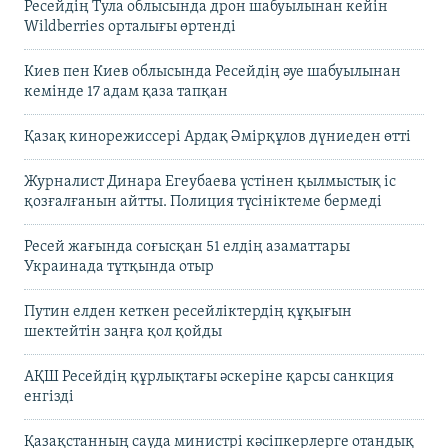
Ресейдің Тула облысында дрон шабуылынан кейін
Wildberries орталығы өртенді
Киев пен Киев облысында Ресейдің әуе шабуылынан
кемінде 17 адам қаза тапқан
Қазақ кинорежиссері Ардақ Әмірқұлов дүниеден өтті
Журналист Динара Егеубаева үстінен қылмыстық іс
қозғалғанын айтты. Полиция түсініктеме бермеді
Ресей жағында соғысқан 51 елдің азаматтары
Украинада тұтқында отыр
Путин елден кеткен ресейліктердің құқығын
шектейтін заңға қол қойды
АҚШ Ресейдің құрлықтағы әскеріне қарсы санкция
енгізді
Қазақстанның сауда министрі кәсіпкерлерге отандық