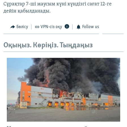
Сұрақтар 7-ші маусым күні күндізгі сағат 12-ге
ЖАЗЫЛЫҢЫЗ
дейін қабылданады.
Бөлісу
VPN-сіз оқу
Follow us
Басқа тілдерде
Оқыңыз. Көріңіз. Тыңдаңыз