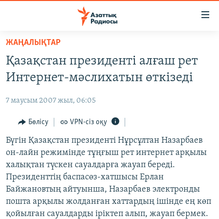
Accessibility
links
Skip
ЖАҢАЛЫҚТАР
to
ЖАҢАЛЫҚТАР
Қазақстан президенті алғаш рет
main
САЯСАТ
content
Интернет-мәслихатын өткізеді
AZATTYQTV
Skip
to
7 маусым 2007 жыл, 06:05
ҚАҢТАР ОҚИҒАСЫ
main
АДАМ ҚҰҚЫҚТАРЫ
Бөлісу
VPN-сіз оқу
Navigation
Skip
ӘЛЕУМЕТ
Бүгін Қазақстан президенті Нұрсұлтан Назарбаев
to
он-лайн режимінде тұңғыш рет интернет арқылы
ӘЛЕМ
Search
халықтан түскен сауалдарға жауап береді.
АРНАЙЫ ЖОБАЛАР
Президенттің баспасөз-хатшысы Ерлан
Байжановтың айтуынша, Назарбаев электронды
Русский
пошта арқылы жолданған хаттардың ішінде ең көп
қойылған сауалдарды іріктеп алып, жауап бермек.