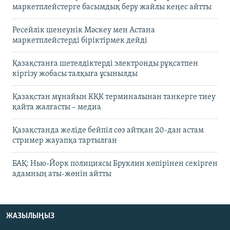
маркетплейстерге басымдық беру жайлы кеңес айтты
Ресейлік шенеунік Мәскеу мен Астана
маркетплейстерді біріктірмек дейді
Қазақстанға шетелдіктерді электронды рұқсатпен
кіргізу жобасы талқыға ұсынылды
Қазақстан мұнайын КҚК терминалынан танкерге тиеу
қайта жалғасты – медиа
Қазақстанда желіде бейпіл сөз айтқан 20-дан астам
стример жауапқа тартылған
БАҚ: Нью-Йорк полициясы Бруклин көпірінен секірген
адамның аты-жөнін айтты
ЖАЗЫЛЫҢЫЗ