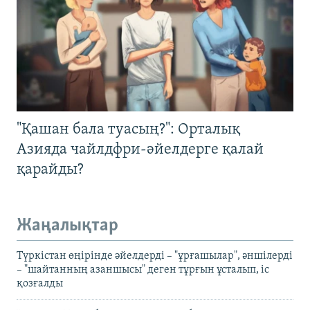
"Қашан бала туасың?": Орталық
Азияда чайлдфри-әйелдерге қалай
қарайды?
Жаңалықтар
Түркістан өңірінде әйелдерді – "ұрғашылар", әншілерді
– "шайтанның азаншысы" деген тұрғын ұсталып, іс
қозғалды