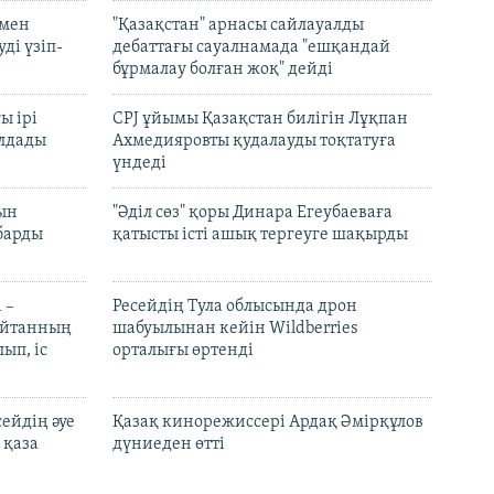
 мен
"Қазақстан" арнасы сайлауалды
ді үзіп-
дебаттағы сауалнамада "ешқандай
бұрмалау болған жоқ" дейді
ы ірі
CPJ ұйымы Қазақстан билігін Лұқпан
лдады
Ахмедияровты қудалауды тоқтатуға
үндеді
рын
"Әділ сөз" қоры Динара Егеубаеваға
барды
қатысты істі ашық тергеуге шақырды
 –
Ресейдің Тула облысында дрон
шайтанның
шабуылынан кейін Wildberries
ып, іс
орталығы өртенді
ейдің әуе
Қазақ кинорежиссері Ардақ Әмірқұлов
 қаза
дүниеден өтті