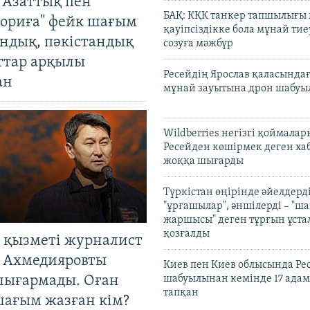
 Азаттық пен
БАҚ: КҚК танкер тапшылығы
ориға" фейк шағым
қауіпсіздікке бола мұнай тиеу
андық, пәкістандық
созуға мәжбүр
ттар арқылы
Ресейдің Ярослав қаласындағ
ан
мұнай зауытына дрон шабуы
Wildberries негізгі қоймала
Ресейден көшірмек деген ха
жоққа шығарды
Түркістан өңірінде әйелдерді
"ұрғашылар", әншілерді – "
жаршысы" деген тұрғын ұстал
қозғалды
 қызметі журналист
 Ахмедияровты
Киев пен Киев облысында Рес
шығармады. Оған
шабуылынан кемінде 17 адам
тапқан
шағым жазған кім?