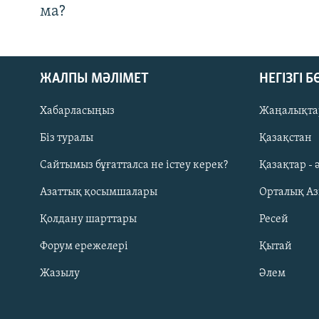
ма?
ЖАЛПЫ МӘЛІМЕТ
НЕГІЗГІ 
Хабарласыңыз
Жаңалықта
Біз туралы
Қазақстан
Русский
Сайтымыз бұғатталса не істеу керек?
Қазақтар - 
Азаттық қосымшалары
Орталық А
ЖАЗЫЛЫҢЫЗ
Қолдану шарттары
Ресей
Форум ережелері
Қытай
Жазылу
Әлем
Басқа тілдерде