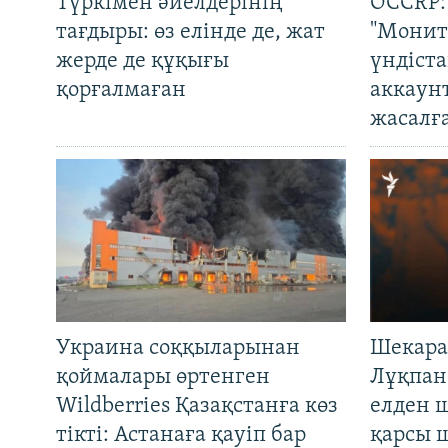
Түркімен әйелдерінің
OCCRP:
тағдыры: өз елінде де, жат
"Монит
жерде де құқығы
үндіст
қорғалмаған
аккаун
жасалғ
Украина соққыларынан
Шекара
қоймалары өртенген
Лұқпан
Wildberries Қазақстанға көз
елден 
тікті: Астанаға қауіп бар
қарсы 