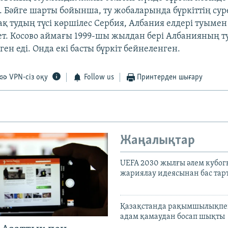
 Бәйге шарты бойынша, ту жобаларында бүркіттің сур
ақ тудың түсі көршілес Сербия, Албания елдері туымен
т. Косово аймағы 1999-шы жылдан бері Албанияның 
ен еді. Онда екі басты бүркіт бейнеленген.
VPN-сіз оқу
Follow us
Принтерден шығару
Жаңалықтар
UEFA 2030 жылғы әлем кубог
жариялау идеясынан бас та
Қазақстанда рақымшылықпен
адам қамаудан босап шықты