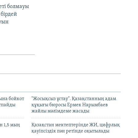
еті болмауы
 бірдей
туын
ына бойкот
"Жосықсыз ұстау". Қазақстанның адам
ртпайды
құқығы бюросы Ермек Нарымбаев
жайлы мәлімдеме жасады
 1,5 мың
Қазақстан мектептерінде ЖИ, цифрлық
қауіпсіздік пән ретінде оқытылады