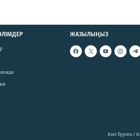
БӨЛІМДЕР
ЖАЗЫЛЫҢЫЗ
р
әлемде
зия
Азат Еуропа / 