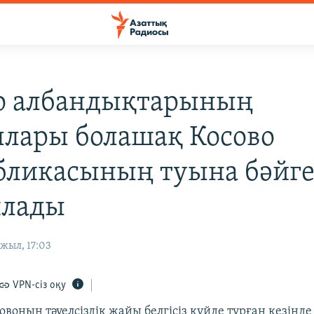
о албандықтарының
лары болашақ Косово
бликасының туына бәйг
ялады
жыл, 17:03
VPN-сіз оқу
совоның тәуелсіздік жайы белгісіз күйде тұрған кезінде