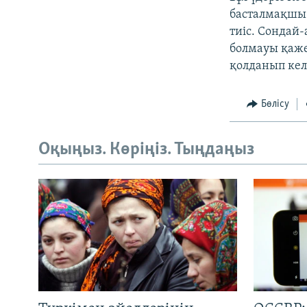
басталмақшы.
тиіс. Сондай-
болмауы қаже
қолданып келг
Бөлісу
Оқыңыз. Көріңіз. Тыңдаңыз