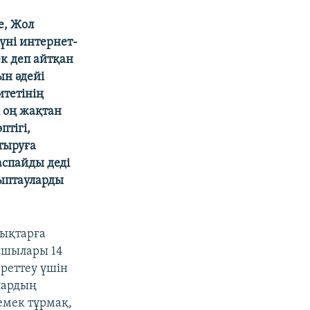
е, Жол
үні интернет-
ек деп айтқан
ын әдейі
итетінің
і оң жақтан
птігі,
тыруға
спайды деді
йыптауларды
дықтарға
асшылары 14
реттеу үшін
лардың
емек тұрмақ,