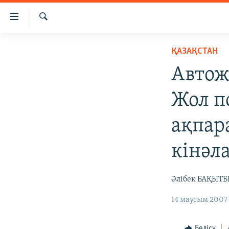
Accessibility
links
İздеу
Skip
ЖАҢАЛЫҚТАР
ҚАЗАҚСТАН
to
САЯСАТ
main
Автож
content
AZATTYQTV
Skip
Жол 
ҚАҢТАР ОҚИҒАСЫ
to
main
АДАМ ҚҰҚЫҚТАРЫ
ақпар
Navigation
ӘЛЕУМЕТ
Skip
кінәл
to
ӘЛЕМ
Search
АРНАЙЫ ЖОБАЛАР
Әлібек БАҚЫТ
14 маусым 2007 
Бөлісу