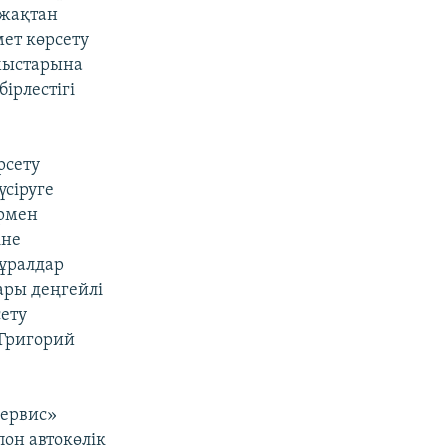
 жақтан
ет көрсету
мыстарына
ірлестігі
рсету
үсіруге
ермен
іне
құралдар
ары деңгейлі
ету
 Григорий
сервис»
он автокөлік