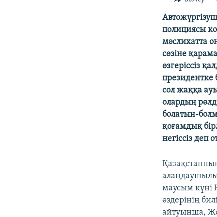
Автожүргізуші
полициясы ко
мәслихатта оң
сөзіне қарама
өзгеріссіз қ
президентке 
сол жаққа ау
олардың рөлд
болатын-бол
қоғамдық бір
негіссіз деп о
Қазақстанның
алаңдаушылығ
маусым күні 
өздерінің би
айтуынша, Жо