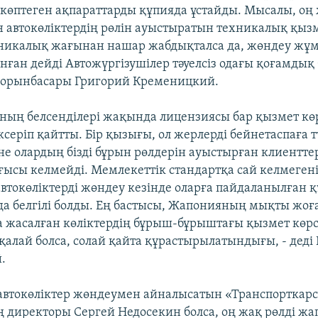
 көптеген ақпараттарды құпияда ұстайды. Мысалы, оң
 автокөліктердің рөлін ауыстыратын техникалық қызм
хникалық жағынан нашар жабдықталса да, жөндеу жұ
нған дейді Автожүргізушілер тәуелсіз одағы қоғамдық б
 орынбасары Григорий Кременицкий.
амның белсенділері жақында лицензиясы бар қызмет кө
ксеріп қайтты. Бір қызығы, ол жерлерді бейнетаспаға т
е олардың бізді бұрын рөлдерін ауыстырған клиентт
ысы келмейді. Мемлекеттік стандартқа сай келмеген
автокөліктерді жөндеу кезінде оларға пайдаланылған 
а белгілі болды. Ең бастысы, Жапонияның мықты жоғ
 жасалған көліктердің бұрыш-бұрыштағы қызмет көрс
 қалай болса, солай қайта құрастырылатындығы, - деді
.
втокөліктер жөндеумен айналысатын «Транспорткар
 директоры Сергей Недосекин болса, оң жақ рөлді жап