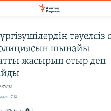
үргізушілердің тәуелсіз 
полициясын шынайы
атты жасырып отыр деп
айды
БЕКҰЛЫ
жыл, 17:13
VPN-сіз оқу