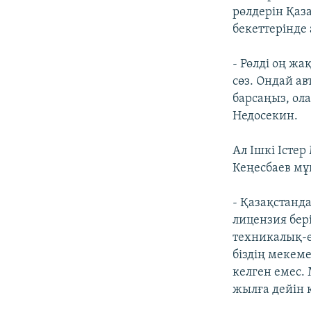
рөлдерін Қаз
бекеттерінде
- Рөлді оң жа
сөз. Ондай а
барсаңыз, ола
Недосекин.
Ал Ішкі Істе
Кеңесбаев мұ
- Қазақстанд
лицензия бер
техникалық-өн
біздің мекем
келген емес.
жылға дейін к