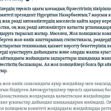
лердің тәуелсіз одағы қоғамдық бірлестігінің пікірінш
митеті президент Нұрсұлтан Назарбаевтың 7 маусым к
 жақ рөлді автокөліктердің мәселесін қайта қарау кер
стан, оң жақ рөлді автокөліктрге қатысты ұстанымдар
алдыруға тырысып жатыр. Мәселен, Жол полициясы ком
берген жол-көлік апаттарының статистикасы, рөлдерд
ыстыратын техникалық қызмет көрсету бекеттерінің кө
ерді ауыстыруға дайындығы және оларды жалпы ауыс
майтындығы жайындағы ақпараттары шындыққа жана
лестіктің басшылары. Ал жол полицейлері болса бұл а
тыр.
 жол-көлік саласындағы ауыр жағдайлар мен заңсыз
ын білдірген Автожүргізушілер тәуелсіз одағының б
Қазақстанның жолдарында қалыптасқан жағдайларды 
лікке ұсыныстар дайындап шыққандарын мәлімдеді. О
л полициясы комитеті жолдардағы жағдайларды ретт