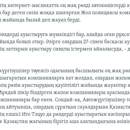
тің интернет-мәслихатта оң жақ рөлді автокөліктерді
н бар деген сөзін жоққа шығарған Жол полициясы ком
л жайында былай деп жауап берді.
рөлдерді ауыстыруға мүмкіндігі бар, алайда оған рұқса
йында болып отыр. Әзірге олардың 27-сінен басқасы а
ің заттарын ауыстыру сияқты істермен айналысуда, - д
жүргізушілер тәуелсіз одағының басшылығы оң жақ рөл
 шығаратын компанияларға хат жолдап, олардан жапо
інің рөлін ауыстырудың қауіптілігі жайында жауаптар
Мұндай пікір білдірген жапон компаниялары арасында
мпаниялары бар екен. Сондай-ақ, Автожүргізушілер тә
ң айтуынша, олардың сұратқан сауалдарына Қазақст
ің елшісі Ито Тэцуо да рөлдерді ауыстыратын кәсіпор
 Қазақстан жағының бірігіп аша алатындығына өзіні