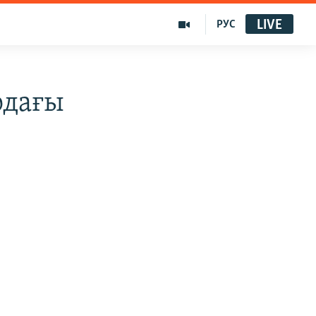
LIVE
РУС
одағы