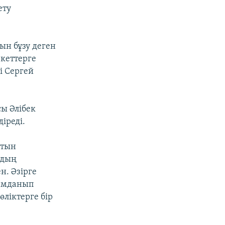
ету
рын бұзу деген
екеттерге
і Сергей
сы Әлібек
іреді.
атын
рдың
н. Әзірге
ғымданып
ліктерге бір