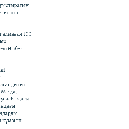
 ауыстыратын
итетінің
т алмаған 100
уыр
еді Әлібек
ді
н
 алғандығын
 Мазда,
уелсіз одағы
андағы
ындарды
ң күмәнін