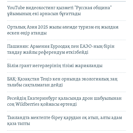
YouTube видеохостинг қызметі "Русская община"
ұйымының екі арнасын бұғаттады
Орталық Азия 2025 жылы әлемде туризм ең жылдам
өскен өңір атанды
Пашинян: Армения Еуроодақ пен ЕАЭО-ның бірін
таңдау жайлы референдум өткізбейді
Білім грант иегерлерінің тізімі жарияланды
БАҚ: Қазақстан Теңіз кен орнында экологиялық заң
талабы сақталмаған дейді
Ресейдің Екатеринбург қаласында дрон шабуылынан
соң Wildberries қоймасы өртенді
Таиландта мектепте біреу қарудан оқ атып, алты адам
қаза тапты