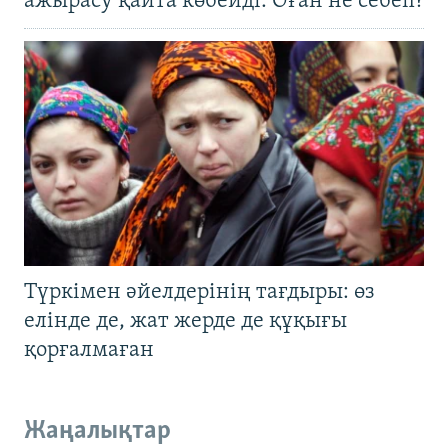
ажырасу қайта көбейді. Оған не себеп?
Түркімен әйелдерінің тағдыры: өз
елінде де, жат жерде де құқығы
қорғалмаған
Жаңалықтар