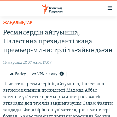
Accessibility
links
Skip
ЖАҢАЛЫҚТАР
to
ЖАҢАЛЫҚТАР
Ресмилердің айтуынша,
main
САЯСАТ
content
Палестина президенті жаңа
AZATTYQTV
Skip
премьер-министрді тағайындаған
to
ҚАҢТАР ОҚИҒАСЫ
main
15 маусым 2007 жыл, 17:07
АДАМ ҚҰҚЫҚТАРЫ
Navigation
Skip
Бөлісу
VPN-сіз оқу
ӘЛЕУМЕТ
to
Палестина ресмилерінің айтуынша, Палестина
ӘЛЕМ
Search
автономиясының президенті Махмұд Аббас
АРНАЙЫ ЖОБАЛАР
төтенше үкіметте премьер-министр қызметін
атқарады деп тәуелсіз заңшығарушы Салам Фаядты
Русский
таңдады. Фаяд біріккен үкіметте қаржы министрі
болған. Хамас пен Фатх топтары арасында бес күн