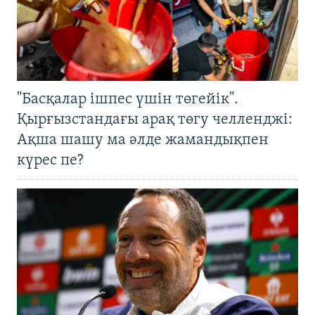
"Басқалар ішпес үшін төгейік".
Қырғызстандағы арақ төгу челленджі:
Ақша шашу ма әлде жамандықпен
күрес пе?