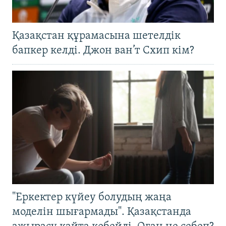
Қазақстан құрамасына шетелдік
бапкер келді. Джон ван’т Схип кім?
"Еркектер күйеу болудың жаңа
моделін шығармады". Қазақстанда