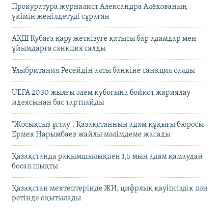
Прокуратура журналист Александра Алёхованың
үкімін жеңілдетуді сұраған
АҚШ Кубаға қару жеткізуге қатысы бар адамдар мен
ұйымдарға санкция салды
Ұлыбритания Ресейдің алты банкіне санкция салды
UEFA 2030 жылғы әлем кубогына бойкот жариялау
идеясынан бас тартпайды
"Жосықсыз ұстау". Қазақстанның адам құқығы бюросы
Ермек Нарымбаев жайлы мәлімдеме жасады
Қазақстанда рақымшылықпен 1,5 мың адам қамаудан
босап шықты
Қазақстан мектептерінде ЖИ, цифрлық қауіпсіздік пән
ретінде оқытылады