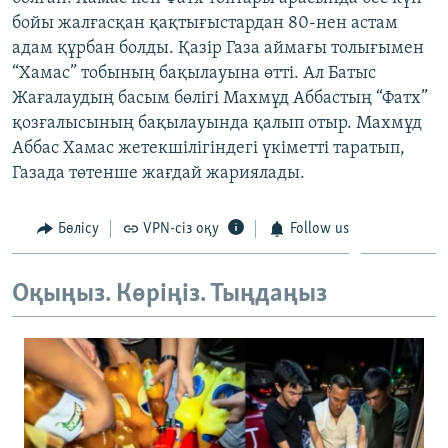
ЖАЗЫЛЫҢЫЗ
бойы жалғасқан қақтығыстардан 80-нен астам
адам құрбан болды. Қазір Газа аймағы толығымен
“Хамас” тобының бақылауына өтті. Ал Батыс
Жағалаудың басым бөлігі Махмұд Аббастың “Фатх”
Басқа тілдерде
қозғалысының бақылауында қалып отыр. Махмұд
Аббас Хамас жетекшілігіндегі үкіметті таратып,
Газада төтенше жағдай жариялады.
Бөлісу
VPN-сіз оқу
Follow us
Оқыңыз. Көріңіз. Тыңдаңыз