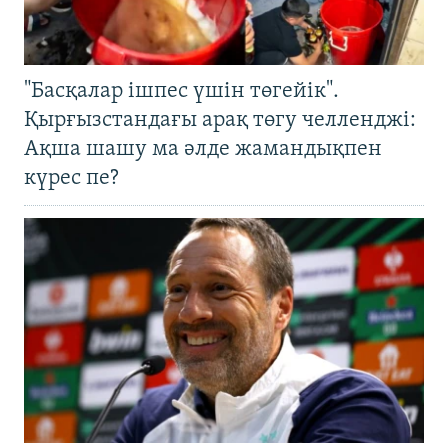
"Басқалар ішпес үшін төгейік".
Қырғызстандағы арақ төгу челленджі:
Ақша шашу ма әлде жамандықпен
күрес пе?