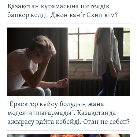
Қазақстан құрамасына шетелдік
бапкер келді. Джон ван’т Схип кім?
"Еркектер күйеу болудың жаңа
моделін шығармады". Қазақстанда
ажырасу қайта көбейді. Оған не себеп?