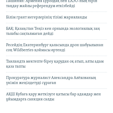
Пашинян: Армения Еуроодақ пен ЕАЭО-ның бірін
таңдау жайлы референдум өткізбейді
Білім грант иегерлерінің тізімі жарияланды
БАҚ: Қазақстан Теңіз кен орнында экологиялық заң
талабы сақталмаған дейді
Ресейдің Екатеринбург қаласында дрон шабуылынан
соң Wildberries қоймасы өртенді
Таиландта мектепте біреу қарудан оқ атып, алты адам
қаза тапты
Прокуратура журналист Александра Алёхованың
үкімін жеңілдетуді сұраған
АҚШ Кубаға қару жеткізуге қатысы бар адамдар мен
ұйымдарға санкция салды