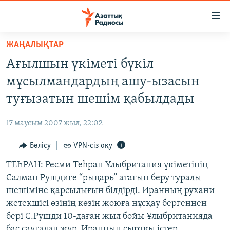
Accessibility
links
Skip
ЖАҢАЛЫҚТАР
to
ЖАҢАЛЫҚТАР
Ағылшын үкіметі бүкіл
main
САЯСАТ
content
мұсылмандардың ашу-ызасын
AZATTYQTV
Skip
туғызатын шешім қабылдады
to
ҚАҢТАР ОҚИҒАСЫ
main
17 маусым 2007 жыл, 22:02
АДАМ ҚҰҚЫҚТАРЫ
Navigation
Skip
Бөлісу
VPN-сіз оқу
ӘЛЕУМЕТ
to
ТЕҺРАН: Ресми Теһран Ұлыбритания үкіметінің
ӘЛЕМ
Search
Салман Рушдиге “рыцарь” атағын беру туралы
АРНАЙЫ ЖОБАЛАР
шешіміне қарсылығын білдірді. Иранның рухани
жетекшісі өзінің көзін жоюға нұсқау бергеннен
Русский
бері С.Рушди 10-даған жыл бойы Ұлыбританияда
бас сауғалап жүр. Иранның сыртқы істер