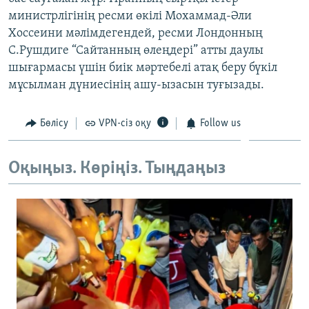
ЖАЗЫЛЫҢЫЗ
министрлігінің ресми өкілі Мохаммад-Әли
Хоссеини мәлімдегендей, ресми Лондонның
С.Рушдиге “Сайтанның өлеңдері” атты даулы
шығармасы үшін биік мәртебелі атақ беру бүкіл
Басқа тілдерде
мұсылман дүниесінің ашу-ызасын туғызады.
Бөлісу
VPN-сіз оқу
Follow us
Оқыңыз. Көріңіз. Тыңдаңыз