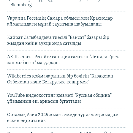
– Bloomberg
Украина Ресейдің Самара облысы мен Краснодар
аймағындағы мұнай зауытына шабуылдады
Қайрат Сатыбалдыға тиесілі "Байсат" базары бір
жылдан кейін аукционда сатылды
АҚШ сенаты Ресейге санкция салатын "Линдси Грэм
заң жобасын" мақұлдады
Wildberries қоймаларының бір бөлігін "Қазақстан,
Өзбекстан және Беларуське көшірмек"
YouTube видеохостинг қызметі "Русская община"
ұйымының екі арнасын бұғаттады
Орталық Азия 2025 жылы әлемде туризм ең жылдам
өскен өңір атанды