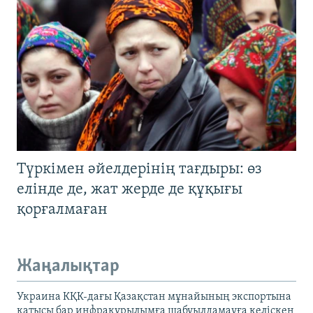
Түркімен әйелдерінің тағдыры: өз
елінде де, жат жерде де құқығы
қорғалмаған
Жаңалықтар
Украина КҚК-дағы Қазақстан мұнайының экспортына
қатысы бар инфрақұрылымға шабуылдамауға келіскен