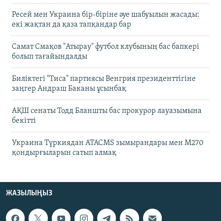
Ресей мен Украина бір-біріне әуе шабуылын жасады:
екі жақтан да қаза тапқандар бар
Самат Смақов "Атырау" футбол клубының бас бапкері
болып тағайындалды
Биліктегі "Тиса" партиясы Венгрия президенттігіне
заңгер Андраш Баканы ұсынбақ
АҚШ сенаты Тодд Бланшты бас прокурор лауазымына
бекітті
Украина Түркиядан ATACMS зымырандары мен M270
қондырғыларын сатып алмақ
ЖАЗЫЛЫҢЫЗ