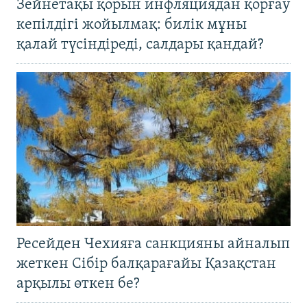
Зейнетақы қорын инфляциядан қорғау
кепілдігі жойылмақ: билік мұны
қалай түсіндіреді, салдары қандай?
Ресейден Чехияға санкцияны айналып
жеткен Сібір балқарағайы Қазақстан
арқылы өткен бе?