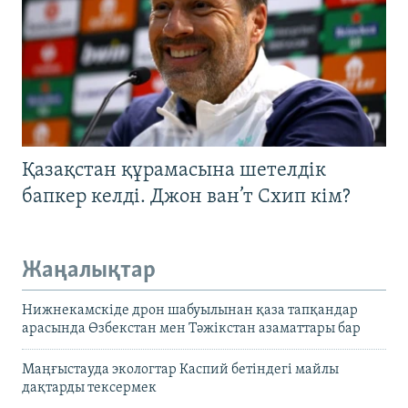
Қазақстан құрамасына шетелдік
бапкер келді. Джон ван’т Схип кім?
Жаңалықтар
Нижнекамскіде дрон шабуылынан қаза тапқандар
арасында Өзбекстан мен Тәжікстан азаматтары бар
Маңғыстауда экологтар Каспий бетіндегі майлы
дақтарды тексермек