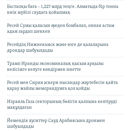
Бастапқы баға – 1,227 млрд теңге. Алматыда бір тонна
киік мүйізі саудаға қойылмақ
Ресей Сумы қаласын әуеден бомбалап, оннан астам
адам зардап шеккен
Ресейдің Нижнекамск және өзге де қалаларына
дрондар шабуылдады
Трамп Иранды экономикалық қысым арқылы
келісімге келуге көндірмек ниетте
Ресей мен Сирия әскери нысандар мәртебесін қайта
қарау жайлы меморандумға қол қойды
Израиль Газа секторының бөлігін қалпына келтіруді
мақұлдаған
Йемендік хуситтер Сауд Арабиясына дронмен
шабуылдады