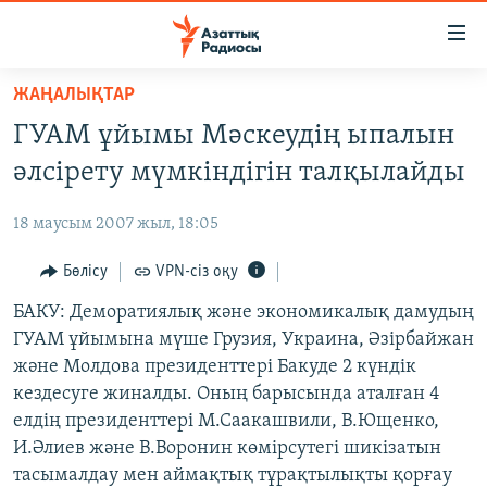
Accessibility
links
Skip
ЖАҢАЛЫҚТАР
to
ЖАҢАЛЫҚТАР
ГУАМ ұйымы Мәскеудің ыпалын
main
САЯСАТ
content
әлсірету мүмкіндігін талқылайды
AZATTYQTV
Skip
to
18 маусым 2007 жыл, 18:05
ҚАҢТАР ОҚИҒАСЫ
main
АДАМ ҚҰҚЫҚТАРЫ
Бөлісу
VPN-сіз оқу
Navigation
Skip
ӘЛЕУМЕТ
БАКУ: Деморатиялық және экономикалық дамудың
to
ГУАМ ұйымына мүше Грузия, Украина, Әзірбайжан
ӘЛЕМ
Search
және Молдова президенттері Бакуде 2 күндік
АРНАЙЫ ЖОБАЛАР
кездесуге жиналды. Оның барысында аталған 4
елдің президенттері М.Саакашвили, В.Ющенко,
Русский
И.Әлиев және В.Воронин көмірсутегі шикізатын
тасымалдау мен аймақтық тұрақтылықты қорғау