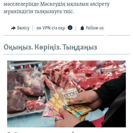
мәселелерінде Мәскеудің ықпалын әлсірету
ЖАЗЫЛЫҢЫЗ
мүмкіндігін талқылауға тиіс.
Бөлісу
VPN-сіз оқу
Follow us
Басқа тілдерде
Оқыңыз. Көріңіз. Тыңдаңыз