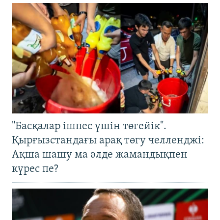
"Басқалар ішпес үшін төгейік".
Қырғызстандағы арақ төгу челленджі:
Ақша шашу ма әлде жамандықпен
күрес пе?