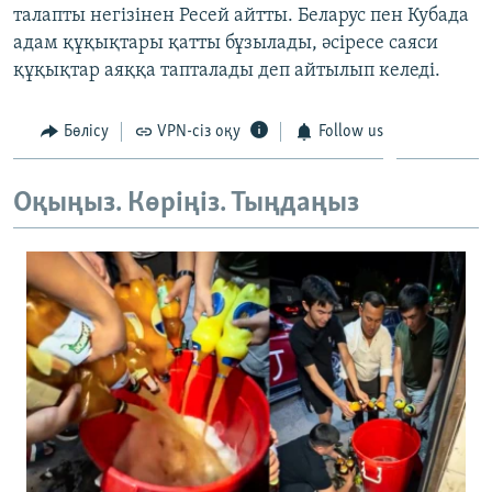
талапты негізінен Ресей айтты. Беларус пен Кубада
ЖАЗЫЛЫҢЫЗ
адам құқықтары қатты бұзылады, әсіресе саяси
құқықтар аяққа тапталады деп айтылып келеді.
Басқа тілдерде
Бөлісу
VPN-сіз оқу
Follow us
Оқыңыз. Көріңіз. Тыңдаңыз