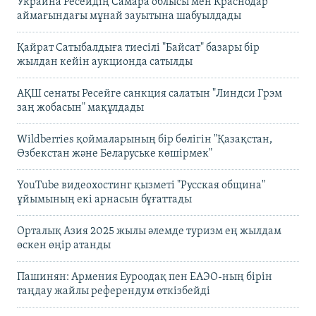
Украина Ресейдің Самара облысы мен Краснодар
аймағындағы мұнай зауытына шабуылдады
Қайрат Сатыбалдыға тиесілі "Байсат" базары бір
жылдан кейін аукционда сатылды
АҚШ сенаты Ресейге санкция салатын "Линдси Грэм
заң жобасын" мақұлдады
Wildberries қоймаларының бір бөлігін "Қазақстан,
Өзбекстан және Беларуське көшірмек"
YouTube видеохостинг қызметі "Русская община"
ұйымының екі арнасын бұғаттады
Орталық Азия 2025 жылы әлемде туризм ең жылдам
өскен өңір атанды
Пашинян: Армения Еуроодақ пен ЕАЭО-ның бірін
таңдау жайлы референдум өткізбейді