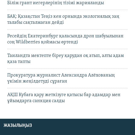
Білім грант иегерлерінің тізімі жарияланды
БАҚ: Қазақстан Теңіз кен орнында экологиялық заң
талабы сақталмаған дейді
Ресейдің Екатеринбург қаласында дрон шабуылынан
соң Wildberries қоймасы өртенді
Таиландта мектепте біреу қарудан оқ атып, алты адам
қаза тапты
Прокуратура журналист Александра Алёхованың
үкімін жеңілдетуді сұраған
АҚШ Кубаға қару жеткізуге қатысы бар адамдар мен
ұйымдарға санкция салды
ЖАЗЫЛЫҢЫЗ