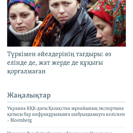
Түркімен әйелдерінің тағдыры: өз
елінде де, жат жерде де құқығы
қорғалмаған
Жаңалықтар
Украина КҚК-дағы Қазақстан мұнайының экспортына
қатысы бар инфрақұрылымға шабуылдамауға келіскен
– Bloomberg