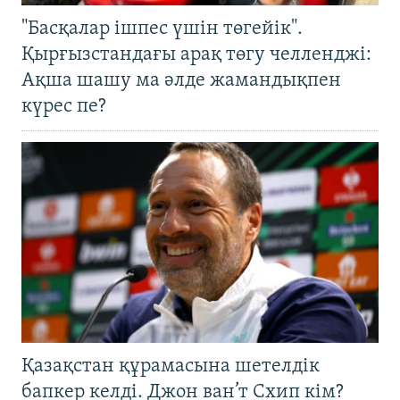
"Басқалар ішпес үшін төгейік".
Қырғызстандағы арақ төгу челленджі:
Ақша шашу ма әлде жамандықпен
күрес пе?
Қазақстан құрамасына шетелдік
бапкер келді. Джон ван’т Схип кім?