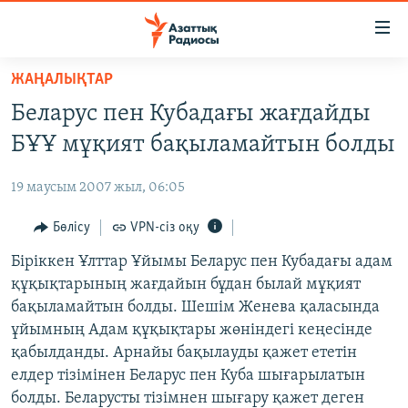
Accessibility
links
Skip
ЖАҢАЛЫҚТАР
to
ЖАҢАЛЫҚТАР
Беларус пен Кубадағы жағдайды
main
САЯСАТ
content
БҰҰ мұқият бақыламайтын болды
AZATTYQTV
Skip
to
19 маусым 2007 жыл, 06:05
ҚАҢТАР ОҚИҒАСЫ
main
АДАМ ҚҰҚЫҚТАРЫ
Бөлісу
VPN-сіз оқу
Navigation
Skip
ӘЛЕУМЕТ
Біріккен Ұлттар Ұйымы Беларус пен Кубадағы адам
to
құқықтарының жағдайын бұдан былай мұқият
ӘЛЕМ
Search
бақыламайтын болды. Шешім Женева қаласында
АРНАЙЫ ЖОБАЛАР
ұйымның Адам құқықтары жөніндегі кеңесінде
қабылданды. Арнайы бақылауды қажет ететін
Русский
елдер тізімінен Беларус пен Куба шығарылатын
болды. Беларусты тізімнен шығару қажет деген