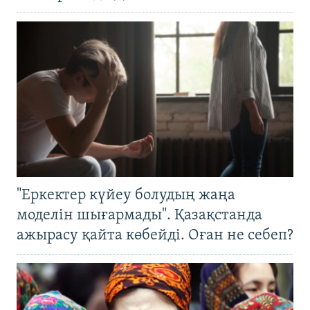
"Еркектер күйеу болудың жаңа
моделін шығармады". Қазақстанда
ажырасу қайта көбейді. Оған не себеп?