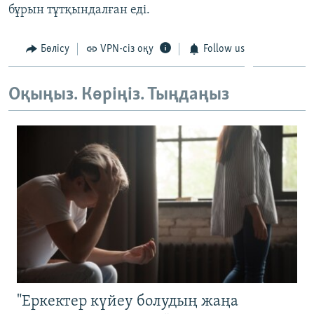
бұрын тұтқындалған еді.
ЖАЗЫЛЫҢЫЗ
Бөлісу
VPN-сіз оқу
Follow us
Басқа тілдерде
Оқыңыз. Көріңіз. Тыңдаңыз
"Еркектер күйеу болудың жаңа