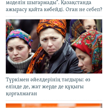
моделін шығармады". Қазақстанда
ажырасу қайта көбейді. Оған не себеп?
Түркімен әйелдерінің тағдыры: өз
елінде де, жат жерде де құқығы
қорғалмаған