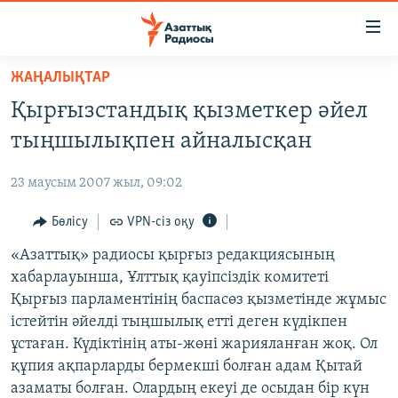
Accessibility
links
Skip
ЖАҢАЛЫҚТАР
to
ЖАҢАЛЫҚТАР
Қырғызстандық қызметкер әйел
main
САЯСАТ
content
тыңшылықпен айналысқан
AZATTYQTV
Skip
to
23 маусым 2007 жыл, 09:02
ҚАҢТАР ОҚИҒАСЫ
main
АДАМ ҚҰҚЫҚТАРЫ
Бөлісу
VPN-сіз оқу
Navigation
Skip
ӘЛЕУМЕТ
«Азаттық» радиосы қырғыз редакциясының
to
хабарлауынша, Ұлттық қауіпсіздік комитеті
ӘЛЕМ
Search
Қырғыз парламентінің баспасөз қызметінде жұмыс
АРНАЙЫ ЖОБАЛАР
істейтін әйелді тыңшылық етті деген күдікпен
ұстаған. Күдіктінің аты-жөні жарияланған жоқ. Ол
Русский
құпия ақпарларды бермекші болған адам Қытай
азаматы болған. Олардың екеуі де осыдан бір күн