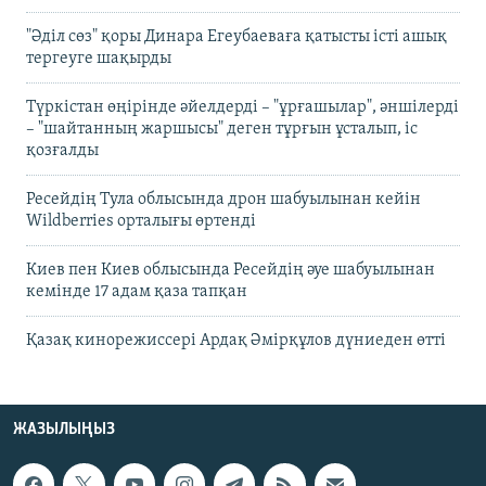
"Әділ сөз" қоры Динара Егеубаеваға қатысты істі ашық
тергеуге шақырды
Түркістан өңірінде әйелдерді – "ұрғашылар", әншілерді
– "шайтанның жаршысы" деген тұрғын ұсталып, іс
қозғалды
Ресейдің Тула облысында дрон шабуылынан кейін
Wildberries орталығы өртенді
Киев пен Киев облысында Ресейдің әуе шабуылынан
кемінде 17 адам қаза тапқан
Қазақ кинорежиссері Ардақ Әмірқұлов дүниеден өтті
ЖАЗЫЛЫҢЫЗ