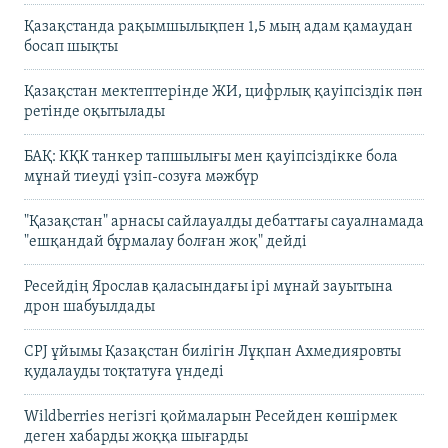
Қазақстанда рақымшылықпен 1,5 мың адам қамаудан
босап шықты
Қазақстан мектептерінде ЖИ, цифрлық қауіпсіздік пән
ретінде оқытылады
БАҚ: КҚК танкер тапшылығы мен қауіпсіздікке бола
мұнай тиеуді үзіп-созуға мәжбүр
"Қазақстан" арнасы сайлауалды дебаттағы сауалнамада
"ешқандай бұрмалау болған жоқ" дейді
Ресейдің Ярослав қаласындағы ірі мұнай зауытына
дрон шабуылдады
CPJ ұйымы Қазақстан билігін Лұқпан Ахмедияровты
қудалауды тоқтатуға үндеді
Wildberries негізгі қоймаларын Ресейден көшірмек
деген хабарды жоққа шығарды