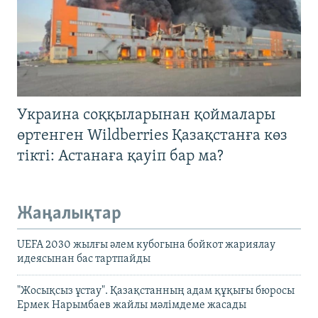
Украина соққыларынан қоймалары
өртенген Wildberries Қазақстанға көз
тікті: Астанаға қауіп бар ма?
Жаңалықтар
UEFA 2030 жылғы әлем кубогына бойкот жариялау
идеясынан бас тартпайды
"Жосықсыз ұстау". Қазақстанның адам құқығы бюросы
Ермек Нарымбаев жайлы мәлімдеме жасады