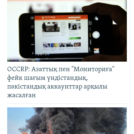
OCCRP: Азаттық пен "Мониториға"
фейк шағым үндістандық,
пәкістандық аккаунттар арқылы
жасалған